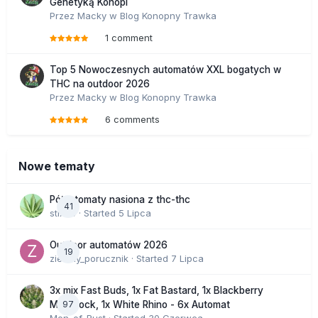
Genetyką Konopi
Przez
Macky
w
Blog Konopny Trawka
1 comment
Top 5 Nowoczesnych automatów XXL bogatych w
THC na outdoor 2026
Przez
Macky
w
Blog Konopny Trawka
6 comments
Nowe tematy
Półautomaty nasiona z thc-thc
41
stix33
· Started
5 Lipca
Outdoor automatów 2026
19
zielony_porucznik
· Started
7 Lipca
3x mix Fast Buds, 1x Fat Bastard, 1x Blackberry
97
Moonrock, 1x White Rhino - 6x Automat