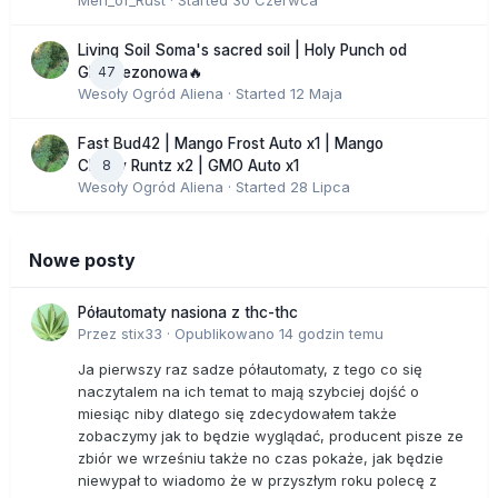
Men_of_Rust
· Started
30 Czerwca
Living Soil Soma's sacred soil | Holy Punch od
47
GHS sezonowa🔥
Wesoły Ogród Aliena
· Started
12 Maja
Fast Bud42 | Mango Frost Auto x1 | Mango
8
Cherry Runtz x2 | GMO Auto x1
Wesoły Ogród Aliena
· Started
28 Lipca
Nowe posty
Półautomaty nasiona z thc-thc
Przez
stix33
·
Opublikowano
14 godzin temu
Ja pierwszy raz sadze półautomaty, z tego co się
naczytalem na ich temat to mają szybciej dojść o
miesiąc niby dlatego się zdecydowałem także
zobaczymy jak to będzie wyglądać, producent pisze ze
zbiór we wrześniu także no czas pokaże, jak będzie
niewypał to wiadomo że w przyszłym roku polecę z