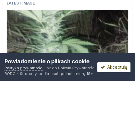
LATEST IMAGE
Powiadomienie o plikach cookie
Akceptuję
Polityka prywatności
link do Polityki Prywatności
RODO - Strona tylko dla osób pełnoletnich, 18+
IMG_20260804_221841.jpg
Przez
zielony_porucznik
,
Środa o 00:23
Polityka prywatności
Kontakt
Ciasteczka
Trawka.org
Powered by Invision Community