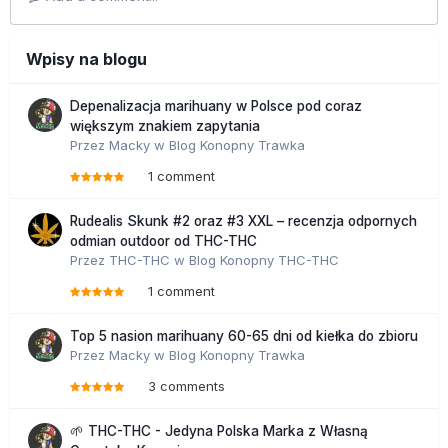
Wpisy na blogu
Depenalizacja marihuany w Polsce pod coraz
większym znakiem zapytania
Przez
Macky
w
Blog Konopny Trawka
1 comment
Rudealis Skunk #2 oraz #3 XXL – recenzja odpornych
odmian outdoor od THC-THC
Przez
THC-THC
w
Blog Konopny THC-THC
1 comment
Top 5 nasion marihuany 60-65 dni od kiełka do zbioru
Przez
Macky
w
Blog Konopny Trawka
3 comments
🌱 THC-THC - Jedyna Polska Marka z Własną