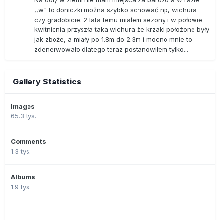
Na doły w ziemi nie mam miejsca za bardzo a w razie
,,w" to doniczki można szybko schować np, wichura
czy gradobicie. 2 lata temu miałem sezony i w połowie
kwitnienia przyszła taka wichura że krzaki położone były
jak zboże, a miały po 1.8m do 2.3m i mocno mnie to
zdenerwowało dlatego teraz postanowiłem tylko...
Gallery Statistics
Images
65.3 tys.
Comments
1.3 tys.
Albums
1.9 tys.