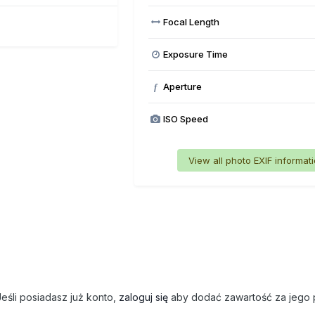
Focal Length
Exposure Time
Aperture
f
ISO Speed
View all photo EXIF informat
eśli posiadasz już konto,
zaloguj się
aby dodać zawartość za jego