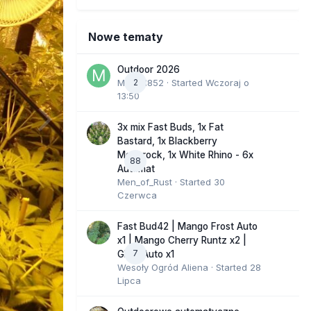
Nowe tematy
Outdoor 2026
Marcel852
2
· Started
Wczoraj o
13:50
3x mix Fast Buds, 1x Fat
Bastard, 1x Blackberry
Moonrock, 1x White Rhino - 6x
88
Automat
Men_of_Rust
· Started
30
Czerwca
Fast Bud42 | Mango Frost Auto
x1 | Mango Cherry Runtz x2 |
7
GMO Auto x1
Wesoły Ogród Aliena
· Started
28
Lipca