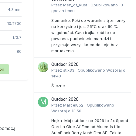
Przez
Men_of_Rust
·
Opublikowano
13
4.3 mm
godzin temu
Siemanko. Póki co warunki się zmieniły
10/1700
na korzystne i jest 26°C oraz 60 %
wilgotności. Cała trójka robi to co
f/3.7
powinna, puchnie,nie marudzi i
przyjmuje wszystko co dostaje bez
marudzenia.
80
Outdoor 2026
ion
Przez
stix33
·
Opublikowano
Wczoraj o
14:40
Śliczne
Outdoor 2026
Przez
Marcel852
·
Opublikowano
Wczoraj o 13:50
Hejka Mój outdoor na 2026 to 2x Speed
Gorrilla Glue Af Fem od Akseeds i 1x
 pomocą.
AutoBlack Berry Kush Fem AF Tak to