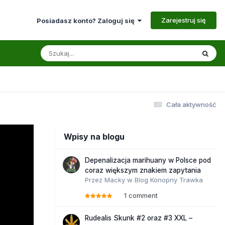
Zarejestruj się
Posiadasz konto? Zaloguj się
Cała aktywność
Wpisy na blogu
Depenalizacja marihuany w Polsce pod
coraz większym znakiem zapytania
Przez
Macky
w
Blog Konopny Trawka
1 comment
Rudealis Skunk #2 oraz #3 XXL –