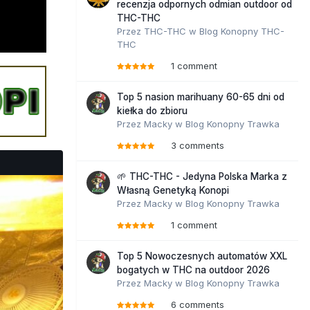
recenzja odpornych odmian outdoor od
THC-THC
Przez
THC-THC
w
Blog Konopny THC-
THC
1 comment
Top 5 nasion marihuany 60-65 dni od
kiełka do zbioru
Przez
Macky
w
Blog Konopny Trawka
3 comments
🌱 THC-THC - Jedyna Polska Marka z
Własną Genetyką Konopi
Przez
Macky
w
Blog Konopny Trawka
1 comment
Top 5 Nowoczesnych automatów XXL
bogatych w THC na outdoor 2026
Przez
Macky
w
Blog Konopny Trawka
6 comments