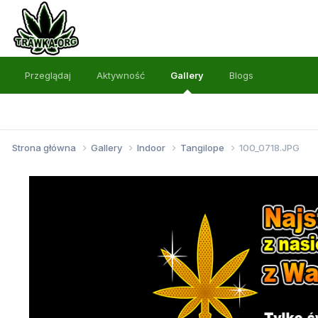
Przeglądaj
Aktywność
Gallery
Blogs
Strona główna
Gallery
Indoor
Tangilope
100_0718.JPG