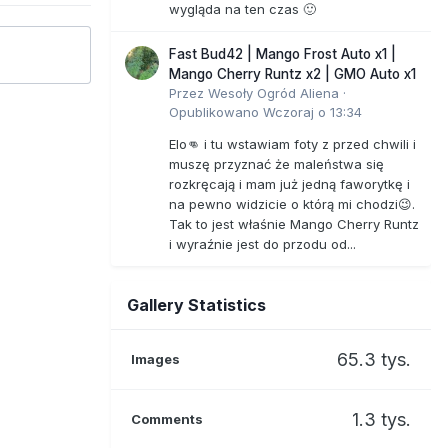
wygląda na ten czas 🙂
Fast Bud42 | Mango Frost Auto x1 |
Mango Cherry Runtz x2 | GMO Auto x1
Przez
Wesoły Ogród Aliena
·
Opublikowano
Wczoraj o 13:34
Elo👊 i tu wstawiam foty z przed chwili i
muszę przyznać że maleństwa się
rozkręcają i mam już jedną faworytkę i
na pewno widzicie o którą mi chodzi😉.
Tak to jest właśnie Mango Cherry Runtz
i wyraźnie jest do przodu od...
Gallery Statistics
65.3 tys.
Images
1.3 tys.
Comments