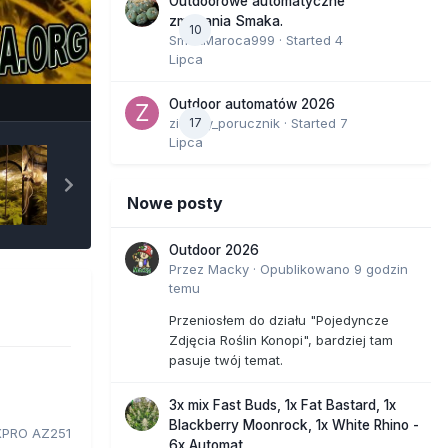
Outdoorowe automatyczne
zmagania Smaka.
10
SmakMaroca999
· Started
4
Lipca
e Tools
Outdoor automatów 2026
zielony_porucznik
17
· Started
7
Lipca
Nowe posty
Outdoor 2026
Przez
Macky
·
Opublikowano
9 godzin
temu
Przeniosłem do działu "Pojedyncze
Zdjęcia Roślin Konopi", bardziej tam
pasuje twój temat.
3x mix Fast Buds, 1x Fat Bastard, 1x
Blackberry Moonrock, 1x White Rhino -
PRO AZ251
6x Automat