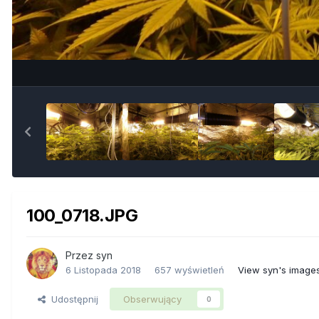
100_0718.JPG
Przez
syn
6 Listopada 2018
657 wyświetleń
View syn's image
Udostępnij
Obserwujący
0