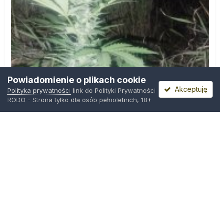
Powiadomienie o plikach cookie
Akceptuję
Polityka prywatności
link do Polityki Prywatności
RODO - Strona tylko dla osób pełnoletnich, 18+
IMG_20260804_221841.jpg
Przez
zielony_porucznik
,
Wczoraj o 00:23
Polityka prywatności
Kontakt
Ciasteczka
Trawka.org
Powered by Invision Community