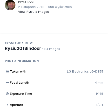
Przez
Rysiu
2 Listopada 2018
500 wyświetleń
View Rysiu's images
FROM THE ALBUM:
Rysiu2018indoor
· 114 images
PHOTO INFORMATION
Taken with
LG Electronics LG-D855
Focal Length
4 mm
Exposure Time
1/145
Aperture
f/2.4
f