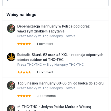
Wpisy na blogu
Depenalizacja marihuany w Polsce pod coraz
większym znakiem zapytania
Przez
Macky
w
Blog Konopny Trawka
1 comment
Rudealis Skunk #2 oraz #3 XXL – recenzja odpornych
odmian outdoor od THC-THC
Przez
THC-THC
w
Blog Konopny THC-THC
1 comment
Top 5 nasion marihuany 60-65 dni od kiełka do zbioru
Przez
Macky
w
Blog Konopny Trawka
3 comments
🌱 THC-THC - Jedyna Polska Marka z Własną