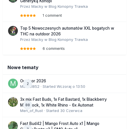
Genetyką Konopi
Przez
Macky
w
Blog Konopny Trawka
1 comment
Top 5 Nowoczesnych automatów XXL bogatych w
THC na outdoor 2026
Przez
Macky
w
Blog Konopny Trawka
6 comments
Nowe tematy
Outdoor 2026
2
Marcel852
· Started
Wczoraj o 13:50
3x mix Fast Buds, 1x Fat Bastard, 1x Blackberry
88
Moonrock, 1x White Rhino - 6x Automat
Men_of_Rust
· Started
30 Czerwca
Fast Bud42 | Mango Frost Auto x1 | Mango