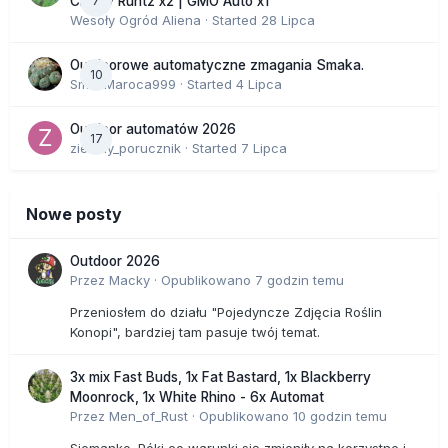
7
Cherry Runtz x2 | GMO Auto x1
Wesoły Ogród Aliena
· Started
28 Lipca
Outdoorowe automatyczne zmagania Smaka.
10
SmakMaroca999
· Started
4 Lipca
Outdoor automatów 2026
17
zielony_porucznik
· Started
7 Lipca
Nowe posty
Outdoor 2026
Przez
Macky
·
Opublikowano
7 godzin temu
Przeniosłem do działu "Pojedyncze Zdjęcia Roślin
Konopi", bardziej tam pasuje twój temat.
3x mix Fast Buds, 1x Fat Bastard, 1x Blackberry
Moonrock, 1x White Rhino - 6x Automat
Przez
Men_of_Rust
·
Opublikowano
10 godzin temu