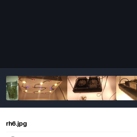
Image Tools
rh6.jpg