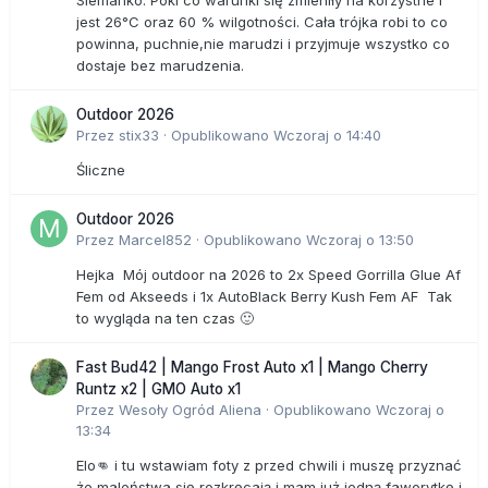
Siemanko. Póki co warunki się zmieniły na korzystne i
jest 26°C oraz 60 % wilgotności. Cała trójka robi to co
powinna, puchnie,nie marudzi i przyjmuje wszystko co
dostaje bez marudzenia.
Outdoor 2026
Przez
stix33
·
Opublikowano
Wczoraj o 14:40
Śliczne
Outdoor 2026
Przez
Marcel852
·
Opublikowano
Wczoraj o 13:50
Hejka Mój outdoor na 2026 to 2x Speed Gorrilla Glue Af
Fem od Akseeds i 1x AutoBlack Berry Kush Fem AF Tak
to wygląda na ten czas 🙂
Fast Bud42 | Mango Frost Auto x1 | Mango Cherry
Runtz x2 | GMO Auto x1
Przez
Wesoły Ogród Aliena
·
Opublikowano
Wczoraj o
13:34
Elo👊 i tu wstawiam foty z przed chwili i muszę przyznać
że maleństwa się rozkręcają i mam już jedną faworytkę i