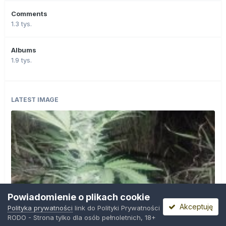
Comments
1.3 tys.
Albums
1.9 tys.
LATEST IMAGE
Powiadomienie o plikach cookie
Akceptuję
Polityka prywatności
link do Polityki Prywatności
RODO - Strona tylko dla osób pełnoletnich, 18+