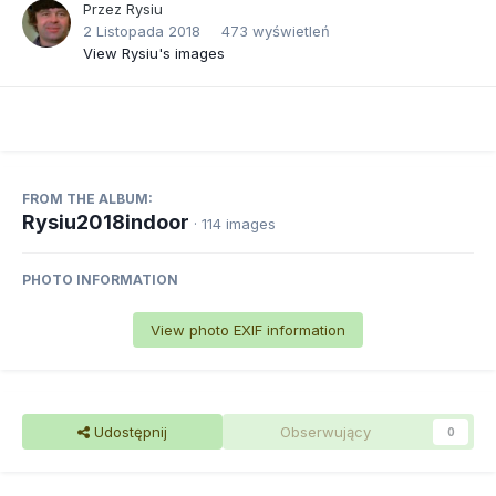
Przez
Rysiu
2 Listopada 2018
473 wyświetleń
View Rysiu's images
FROM THE ALBUM:
Rysiu2018indoor
· 114 images
PHOTO INFORMATION
View photo EXIF information
Udostępnij
Obserwujący
0