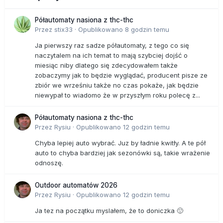
Półautomaty nasiona z thc-thc
Przez
stix33
·
Opublikowano
8 godzin temu
Ja pierwszy raz sadze półautomaty, z tego co się
naczytalem na ich temat to mają szybciej dojść o
miesiąc niby dlatego się zdecydowałem także
zobaczymy jak to będzie wyglądać, producent pisze ze
zbiór we wrześniu także no czas pokaże, jak będzie
niewypał to wiadomo że w przyszłym roku polecę z...
Półautomaty nasiona z thc-thc
Przez
Rysiu
·
Opublikowano
12 godzin temu
Chyba lepiej auto wybrać. Juz by ładnie kwitły. A te pół
auto to chyba bardziej jak sezonówki są, takie wrażenie
odnoszę.
Outdoor automatów 2026
Przez
Rysiu
·
Opublikowano
12 godzin temu
Ja tez na początku myslałem, że to doniczka 🙂