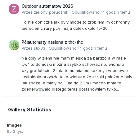
Outdoor automatów 2026
Przez
zielony_porucznik
·
Opublikowano
14 godzin temu
To nie doniczka jak były młode to zrobiłem im ochronny
pierśćień z rury pcv maja dołek około 15-20l
Półautomaty nasiona z thc-thc
Przez
stix33
·
Opublikowano
14 godzin temu
Na doły w ziemi nie mam miejsca za bardzo a w razie
,,w" to doniczki można szybko schować np, wichura
czy gradobicie. 2 lata temu miałem sezony i w połowie
kwitnienia przyszła taka wichura że krzaki położone były
jak zboże, a miały po 1.8m do 2.3m i mocno mnie to
zdenerwowało dlatego teraz postanowiłem tylko...
Gallery Statistics
Images
65.3 tys.