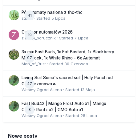
Półautomaty nasiona z thc-thc
41
stix33
· Started
5 Lipca
Outdoor automatów 2026
19
zielony_porucznik
· Started
7 Lipca
3x mix Fast Buds, 1x Fat Bastard, 1x Blackberry
97
Moonrock, 1x White Rhino - 6x Automat
Men_of_Rust
· Started
30 Czerwca
Living Soil Soma's sacred soil | Holy Punch od
47
GHS sezonowa🔥
Wesoły Ogród Aliena
· Started
12 Maja
Fast Bud42 | Mango Frost Auto x1 | Mango
8
Cherry Runtz x2 | GMO Auto x1
Wesoły Ogród Aliena
· Started
28 Lipca
Nowe posty