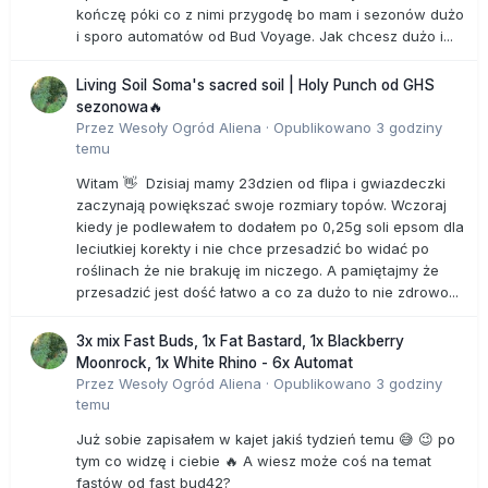
kończę póki co z nimi przygodę bo mam i sezonów dużo
i sporo automatów od Bud Voyage. Jak chcesz dużo i...
Living Soil Soma's sacred soil | Holy Punch od GHS
sezonowa🔥
Przez
Wesoły Ogród Aliena
·
Opublikowano
3 godziny
temu
Witam 👋 Dzisiaj mamy 23dzien od flipa i gwiazdeczki
zaczynają powiększać swoje rozmiary topów. Wczoraj
kiedy je podlewałem to dodałem po 0,25g soli epsom dla
leciutkiej korekty i nie chce przesadzić bo widać po
roślinach że nie brakuję im niczego. A pamiętajmy że
przesadzić jest dość łatwo a co za dużo to nie zdrowo...
3x mix Fast Buds, 1x Fat Bastard, 1x Blackberry
Moonrock, 1x White Rhino - 6x Automat
Przez
Wesoły Ogród Aliena
·
Opublikowano
3 godziny
temu
Już sobie zapisałem w kajet jakiś tydzień temu 😅 😉 po
tym co widzę i ciebie 🔥 A wiesz może coś na temat
fastów od fast bud42?