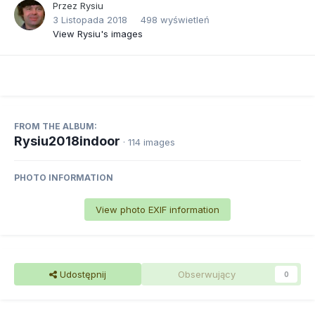
Przez
Rysiu
3 Listopada 2018
498 wyświetleń
View Rysiu's images
FROM THE ALBUM:
Rysiu2018indoor
· 114 images
PHOTO INFORMATION
View photo EXIF information
Udostępnij
Obserwujący
0