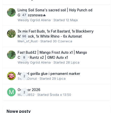
Living Soil Soma's sacred soil | Holy Punch od
47
GHS sezonowa🔥
Wesoły Ogród Aliena
· Started
12 Maja
3x mix Fast Buds, 1x Fat Bastard, 1x Blackberry
96
Moonrock, 1x White Rhino - 6x Automat
Men_of_Rust
· Started
30 Czerwca
Fast Bud42 | Mango Frost Auto x1 | Mango
8
Cherry Runtz x2 | GMO Auto x1
Wesoły Ogród Aliena
· Started
28 Lipca
Apricot gorilla glue i pernament marker
2
SweetDonut
· Started
29 Lipca
Outdoor 2026
2
Marcel852
· Started
Środa o 13:50
Nowe posty