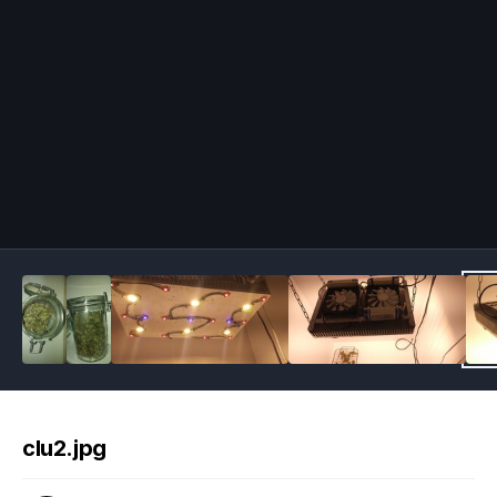
Image Tools
clu2.jpg