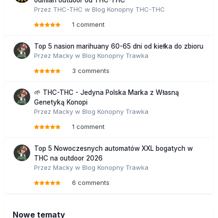
odmian outdoor od THC-THC
Przez
THC-THC
w
Blog Konopny THC-THC
1 comment
Top 5 nasion marihuany 60-65 dni od kiełka do zbioru
Przez
Macky
w
Blog Konopny Trawka
3 comments
🌱 THC-THC - Jedyna Polska Marka z Własną
Genetyką Konopi
Przez
Macky
w
Blog Konopny Trawka
1 comment
Top 5 Nowoczesnych automatów XXL bogatych w
THC na outdoor 2026
Przez
Macky
w
Blog Konopny Trawka
6 comments
Nowe tematy