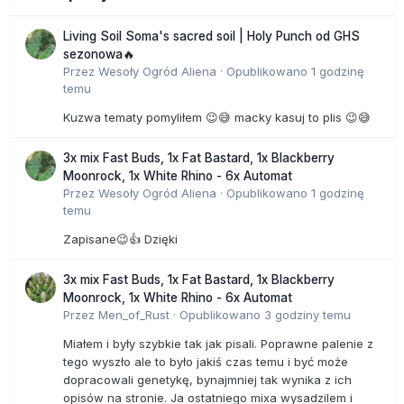
Living Soil Soma's sacred soil | Holy Punch od GHS
sezonowa🔥
Przez
Wesoły Ogród Aliena
·
Opublikowano
1 godzinę
temu
Kuzwa tematy pomyliłem 😉😅 macky kasuj to plis 😉😅
3x mix Fast Buds, 1x Fat Bastard, 1x Blackberry
Moonrock, 1x White Rhino - 6x Automat
Przez
Wesoły Ogród Aliena
·
Opublikowano
1 godzinę
temu
Zapisane😉👍 Dzięki
3x mix Fast Buds, 1x Fat Bastard, 1x Blackberry
Moonrock, 1x White Rhino - 6x Automat
Przez
Men_of_Rust
·
Opublikowano
3 godziny temu
Miałem i były szybkie tak jak pisali. Poprawne palenie z
tego wyszło ale to było jakiś czas temu i być może
dopracowali genetykę, bynajmniej tak wynika z ich
opisów na stronie. Ja ostatniego mixa wysadzilem i