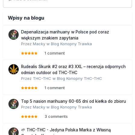
Wpisy na blogu
Depenalizacja marihuany w Polsce pod coraz
większym znakiem zapytania
Przez
Macky
w
Blog Konopny Trawka
1 comment
Rudealis Skunk #2 oraz #3 XXL – recenzja odpornych
odmian outdoor od THC-THC
Przez
THC-THC
w
Blog Konopny THC-THC
1 comment
Top 5 nasion marihuany 60-65 dni od kiełka do zbioru
Przez
Macky
w
Blog Konopny Trawka
3 comments
🌱 THC-THC - Jedyna Polska Marka z Własną