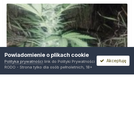
Powiadomienie o plikach cookie
Akceptuję
Polityka prywatności
link do Polityki Prywatności
RODO - Strona tylko dla osób pełnoletnich, 18+
IMG_20260804_221841.jpg
Przez
zielony_porucznik
,
Środa o 00:23
Polityka prywatności
Kontakt
Ciasteczka
Trawka.org
Powered by Invision Community