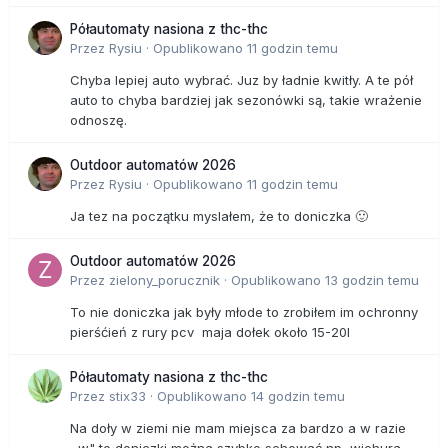
Półautomaty nasiona z thc-thc
Przez
Rysiu
·
Opublikowano
11 godzin temu
Chyba lepiej auto wybrać. Juz by ładnie kwitły. A te pół
auto to chyba bardziej jak sezonówki są, takie wrażenie
odnoszę.
Outdoor automatów 2026
Przez
Rysiu
·
Opublikowano
11 godzin temu
Ja tez na początku myslałem, że to doniczka 🙂
Outdoor automatów 2026
Przez
zielony_porucznik
·
Opublikowano
13 godzin temu
To nie doniczka jak były młode to zrobiłem im ochronny
pierśćień z rury pcv maja dołek około 15-20l
Półautomaty nasiona z thc-thc
Przez
stix33
·
Opublikowano
14 godzin temu
Na doły w ziemi nie mam miejsca za bardzo a w razie