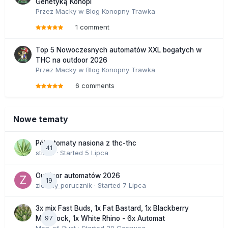
Genetyką Konopi
Przez
Macky
w
Blog Konopny Trawka
1 comment
Top 5 Nowoczesnych automatów XXL bogatych w
THC na outdoor 2026
Przez
Macky
w
Blog Konopny Trawka
6 comments
Nowe tematy
Półautomaty nasiona z thc-thc
41
stix33
· Started
5 Lipca
Outdoor automatów 2026
19
zielony_porucznik
· Started
7 Lipca
3x mix Fast Buds, 1x Fat Bastard, 1x Blackberry
97
Moonrock, 1x White Rhino - 6x Automat