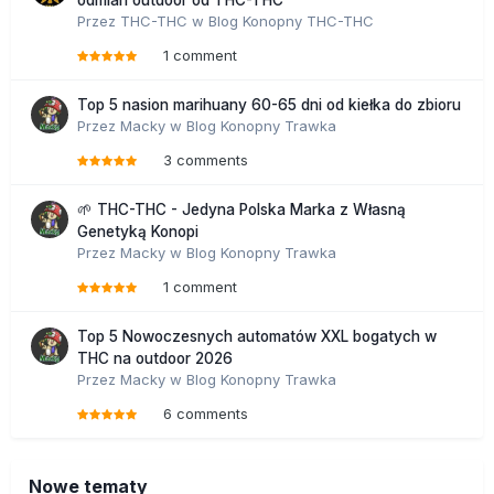
odmian outdoor od THC-THC
Przez
THC-THC
w
Blog Konopny THC-THC
1 comment
Top 5 nasion marihuany 60-65 dni od kiełka do zbioru
Przez
Macky
w
Blog Konopny Trawka
3 comments
🌱 THC-THC - Jedyna Polska Marka z Własną
Genetyką Konopi
Przez
Macky
w
Blog Konopny Trawka
1 comment
Top 5 Nowoczesnych automatów XXL bogatych w
THC na outdoor 2026
Przez
Macky
w
Blog Konopny Trawka
6 comments
Nowe tematy