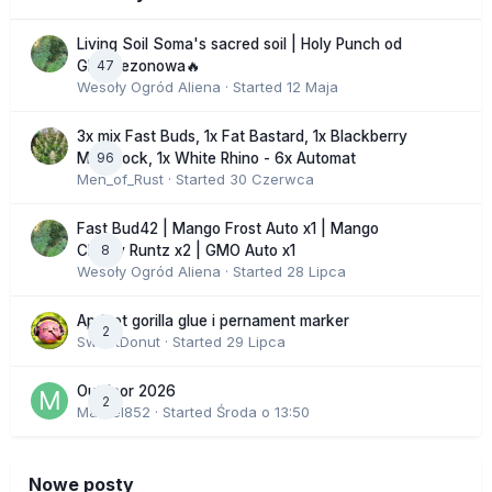
Living Soil Soma's sacred soil | Holy Punch od
47
GHS sezonowa🔥
Wesoły Ogród Aliena
· Started
12 Maja
3x mix Fast Buds, 1x Fat Bastard, 1x Blackberry
96
Moonrock, 1x White Rhino - 6x Automat
Men_of_Rust
· Started
30 Czerwca
Fast Bud42 | Mango Frost Auto x1 | Mango
8
Cherry Runtz x2 | GMO Auto x1
Wesoły Ogród Aliena
· Started
28 Lipca
Apricot gorilla glue i pernament marker
2
SweetDonut
· Started
29 Lipca
Outdoor 2026
2
Marcel852
· Started
Środa o 13:50
Nowe posty