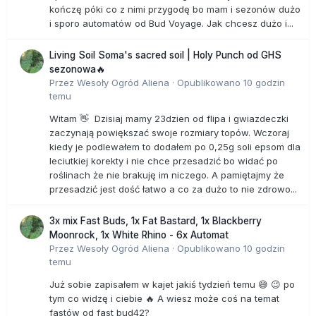
kończę póki co z nimi przygodę bo mam i sezonów dużo
i sporo automatów od Bud Voyage. Jak chcesz dużo i...
Living Soil Soma's sacred soil | Holy Punch od GHS
sezonowa🔥
Przez
Wesoły Ogród Aliena
·
Opublikowano
10 godzin
temu
Witam 👋 Dzisiaj mamy 23dzien od flipa i gwiazdeczki
zaczynają powiększać swoje rozmiary topów. Wczoraj
kiedy je podlewałem to dodałem po 0,25g soli epsom dla
leciutkiej korekty i nie chce przesadzić bo widać po
roślinach że nie brakuję im niczego. A pamiętajmy że
przesadzić jest dość łatwo a co za dużo to nie zdrowo...
3x mix Fast Buds, 1x Fat Bastard, 1x Blackberry
Moonrock, 1x White Rhino - 6x Automat
Przez
Wesoły Ogród Aliena
·
Opublikowano
10 godzin
temu
Już sobie zapisałem w kajet jakiś tydzień temu 😅 😉 po
tym co widzę i ciebie 🔥 A wiesz może coś na temat
fastów od fast bud42?