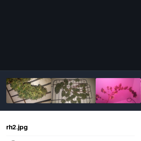
Image Tools
rh2.jpg