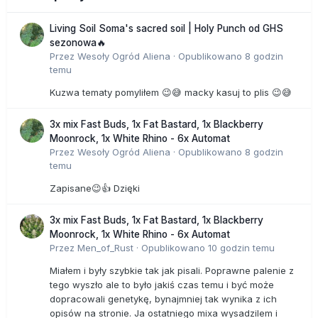
Living Soil Soma's sacred soil | Holy Punch od GHS
sezonowa🔥
Przez
Wesoły Ogród Aliena
·
Opublikowano
8 godzin
temu
Kuzwa tematy pomyliłem 😉😅 macky kasuj to plis 😉😅
3x mix Fast Buds, 1x Fat Bastard, 1x Blackberry
Moonrock, 1x White Rhino - 6x Automat
Przez
Wesoły Ogród Aliena
·
Opublikowano
8 godzin
temu
Zapisane😉👍 Dzięki
3x mix Fast Buds, 1x Fat Bastard, 1x Blackberry
Moonrock, 1x White Rhino - 6x Automat
Przez
Men_of_Rust
·
Opublikowano
10 godzin temu
Miałem i były szybkie tak jak pisali. Poprawne palenie z
tego wyszło ale to było jakiś czas temu i być może
dopracowali genetykę, bynajmniej tak wynika z ich
opisów na stronie. Ja ostatniego mixa wysadzilem i