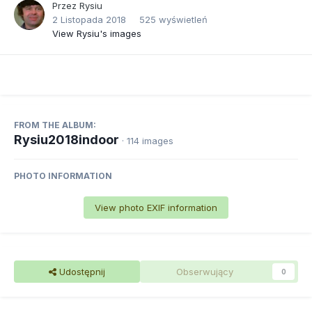
Przez
Rysiu
2 Listopada 2018
525 wyświetleń
View Rysiu's images
FROM THE ALBUM:
Rysiu2018indoor
· 114 images
PHOTO INFORMATION
View photo EXIF information
Udostępnij
Obserwujący
0