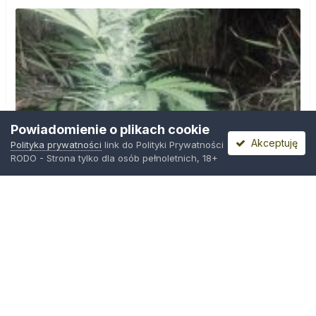
Powiadomienie o plikach cookie
Akceptuję
Polityka prywatności
link do Polityki Prywatności
RODO - Strona tylko dla osób pełnoletnich, 18+
IMG_20260804_221841.jpg
Przez
zielony_porucznik
,
Środa o 00:23
Polityka prywatności
Kontakt
Ciasteczka
Trawka.org
Powered by Invision Community