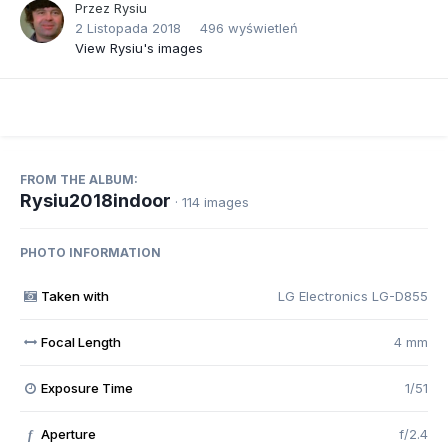
Przez
Rysiu
2 Listopada 2018
496 wyświetleń
View Rysiu's images
FROM THE ALBUM:
Rysiu2018indoor
· 114 images
PHOTO INFORMATION
Taken with
LG Electronics LG-D855
Focal Length
4 mm
Exposure Time
1/51
Aperture
f/2.4
f