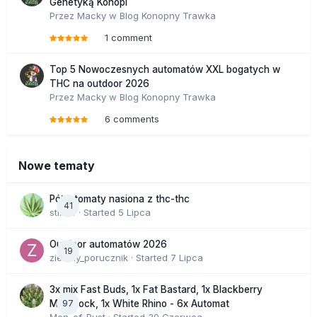
Genetyką Konopi
Przez
Macky
w
Blog Konopny Trawka
1 comment
Top 5 Nowoczesnych automatów XXL bogatych w
THC na outdoor 2026
Przez
Macky
w
Blog Konopny Trawka
6 comments
Nowe tematy
Półautomaty nasiona z thc-thc
41
stix33
· Started
5 Lipca
Outdoor automatów 2026
19
zielony_porucznik
· Started
7 Lipca
3x mix Fast Buds, 1x Fat Bastard, 1x Blackberry
97
Moonrock, 1x White Rhino - 6x Automat