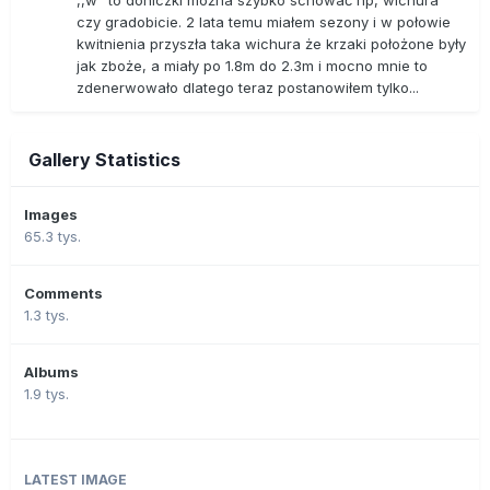
,,w" to doniczki można szybko schować np, wichura
czy gradobicie. 2 lata temu miałem sezony i w połowie
kwitnienia przyszła taka wichura że krzaki położone były
jak zboże, a miały po 1.8m do 2.3m i mocno mnie to
zdenerwowało dlatego teraz postanowiłem tylko...
Gallery Statistics
Images
65.3 tys.
Comments
1.3 tys.
Albums
1.9 tys.
LATEST IMAGE