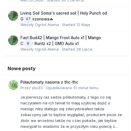
Men_of_Rust
· Started
30 Czerwca
Living Soil Soma's sacred soil | Holy Punch od
47
GHS sezonowa🔥
Wesoły Ogród Aliena
· Started
12 Maja
Fast Bud42 | Mango Frost Auto x1 | Mango
8
Cherry Runtz x2 | GMO Auto x1
Wesoły Ogród Aliena
· Started
28 Lipca
Nowe posty
Półautomaty nasiona z thc-thc
Przez
stix33
·
Opublikowano
51 minut temu
Ja pierwszy raz sadze półautomaty, z tego co się
naczytalem na ich temat to mają szybciej dojść o
miesiąc niby dlatego się zdecydowałem także
zobaczymy jak to będzie wyglądać, producent pisze ze
zbiór we wrześniu także no czas pokaże, jak będzie
niewypał to wiadomo że w przyszłym roku polecę z...