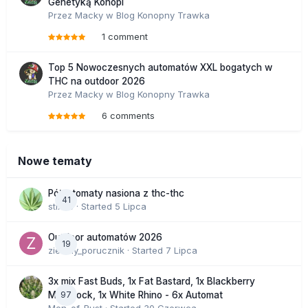
Genetyką Konopi
Przez
Macky
w
Blog Konopny Trawka
1 comment
Top 5 Nowoczesnych automatów XXL bogatych w
THC na outdoor 2026
Przez
Macky
w
Blog Konopny Trawka
6 comments
Nowe tematy
Półautomaty nasiona z thc-thc
41
stix33
· Started
5 Lipca
Outdoor automatów 2026
19
zielony_porucznik
· Started
7 Lipca
3x mix Fast Buds, 1x Fat Bastard, 1x Blackberry
97
Moonrock, 1x White Rhino - 6x Automat