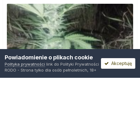
Powiadomienie o plikach cookie
Akceptuję
Polityka prywatności
link do Polityki Prywatności
RODO - Strona tylko dla osób pełnoletnich, 18+
IMG_20260804_221841.jpg
Przez
zielony_porucznik
,
Środa o 00:23
Polityka prywatności
Kontakt
Ciasteczka
Trawka.org
Powered by Invision Community