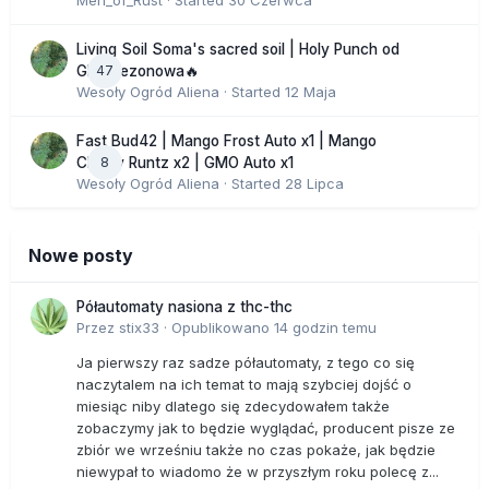
Men_of_Rust
· Started
30 Czerwca
Living Soil Soma's sacred soil | Holy Punch od
47
GHS sezonowa🔥
Wesoły Ogród Aliena
· Started
12 Maja
Fast Bud42 | Mango Frost Auto x1 | Mango
8
Cherry Runtz x2 | GMO Auto x1
Wesoły Ogród Aliena
· Started
28 Lipca
Nowe posty
Półautomaty nasiona z thc-thc
Przez
stix33
·
Opublikowano
14 godzin temu
Ja pierwszy raz sadze półautomaty, z tego co się
naczytalem na ich temat to mają szybciej dojść o
miesiąc niby dlatego się zdecydowałem także
zobaczymy jak to będzie wyglądać, producent pisze ze
zbiór we wrześniu także no czas pokaże, jak będzie
niewypał to wiadomo że w przyszłym roku polecę z...