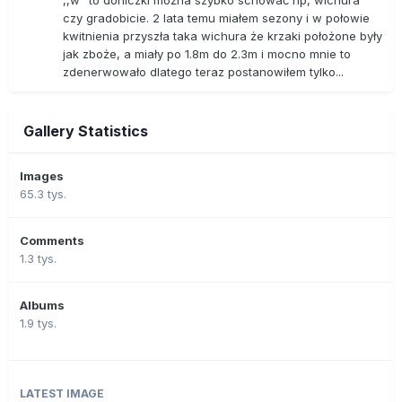
,,w" to doniczki można szybko schować np, wichura
czy gradobicie. 2 lata temu miałem sezony i w połowie
kwitnienia przyszła taka wichura że krzaki położone były
jak zboże, a miały po 1.8m do 2.3m i mocno mnie to
zdenerwowało dlatego teraz postanowiłem tylko...
Gallery Statistics
Images
65.3 tys.
Comments
1.3 tys.
Albums
1.9 tys.
LATEST IMAGE