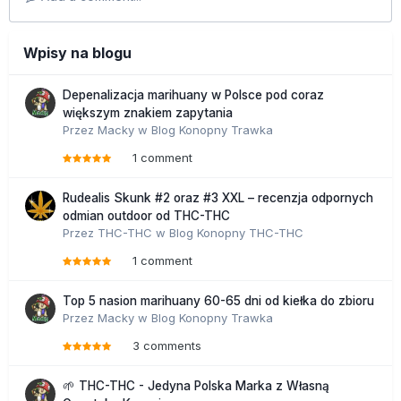
Wpisy na blogu
Depenalizacja marihuany w Polsce pod coraz
większym znakiem zapytania
Przez
Macky
w
Blog Konopny Trawka
1 comment
Rudealis Skunk #2 oraz #3 XXL – recenzja odpornych
odmian outdoor od THC-THC
Przez
THC-THC
w
Blog Konopny THC-THC
1 comment
Top 5 nasion marihuany 60-65 dni od kiełka do zbioru
Przez
Macky
w
Blog Konopny Trawka
3 comments
🌱 THC-THC - Jedyna Polska Marka z Własną