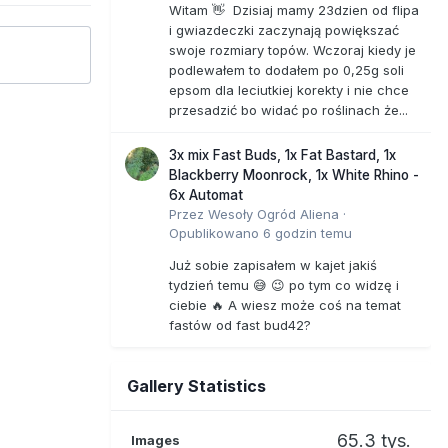
Witam 👋 Dzisiaj mamy 23dzien od flipa
i gwiazdeczki zaczynają powiększać
swoje rozmiary topów. Wczoraj kiedy je
podlewałem to dodałem po 0,25g soli
epsom dla leciutkiej korekty i nie chce
przesadzić bo widać po roślinach że...
3x mix Fast Buds, 1x Fat Bastard, 1x
Blackberry Moonrock, 1x White Rhino -
6x Automat
Przez
Wesoły Ogród Aliena
·
Opublikowano
6 godzin temu
Już sobie zapisałem w kajet jakiś
tydzień temu 😅 😉 po tym co widzę i
ciebie 🔥 A wiesz może coś na temat
fastów od fast bud42?
Gallery Statistics
65.3 tys.
Images