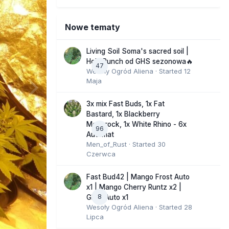
Nowe tematy
Living Soil Soma's sacred soil |
Holy Punch od GHS sezonowa🔥
47
Wesoły Ogród Aliena
· Started
12
Maja
3x mix Fast Buds, 1x Fat
Bastard, 1x Blackberry
Moonrock, 1x White Rhino - 6x
96
Automat
Men_of_Rust
· Started
30
Czerwca
Fast Bud42 | Mango Frost Auto
x1 | Mango Cherry Runtz x2 |
8
GMO Auto x1
Wesoły Ogród Aliena
· Started
28
Lipca