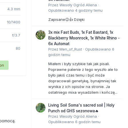
Przez
Wesoły Ogród Aliena
·
4.3 mm
Opublikowano
4 godziny temu
Zapisane😉👍 Dzięki
10/1400
3x mix Fast Buds, 1x Fat Bastard, 1x
f/3.7
Blackberry Moonrock, 1x White Rhino -
6x Automat
80
Przez
Men_of_Rust
·
Opublikowano
6
godzin temu
Miałem i były szybkie tak jak pisali.
ion
Poprawne palenie z tego wyszło ale to
było jakiś czas temu i być może
dopracowali genetykę, bynajmniej tak
wynika z ich opisów na stronie. Ja
ostatniego mixa wysadzilem i kończę...
Living Soil Soma's sacred soil | Holy
Punch od GHS sezonowa🔥
Przez
Wesoły Ogród Aliena
·
 pomocą.
Opublikowano
6 godzin temu