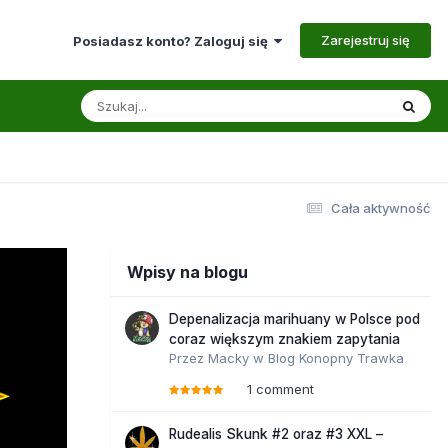
Zarejestruj się
Posiadasz konto? Zaloguj się
Cała aktywność
Wpisy na blogu
Depenalizacja marihuany w Polsce pod
coraz większym znakiem zapytania
Przez
Macky
w
Blog Konopny Trawka
1 comment
Rudealis Skunk #2 oraz #3 XXL –