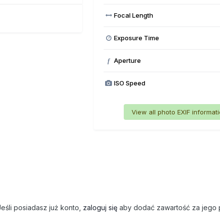
Focal Length
Exposure Time
Aperture
f
ISO Speed
View all photo EXIF informat
eśli posiadasz już konto,
zaloguj się
aby dodać zawartość za jego