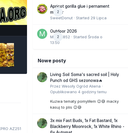
Apricot gorilla glue i pernament
2
marker
SweetDonut
· Started
29 Lipca
e Tools
Outdoor 2026
Marcel852
2
· Started
Środa o
13:50
Nowe posty
Living Soil Soma's sacred soil | Holy
Punch od GHS sezonowa🔥
Przez
Wesoły Ogród Aliena
·
Opublikowano
4 godziny temu
Kuzwa tematy pomyliłem 😉😅 macky
kasuj to plis 😉😅
3x mix Fast Buds, 1x Fat Bastard, 1x
Blackberry Moonrock, 1x White Rhino -
PRO AZ251
6x Automat