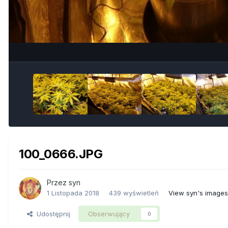
100_0666.JPG
Przez
syn
1 Listopada 2018
439 wyświetleń
View syn's images
Udostępnij
Obserwujący
0