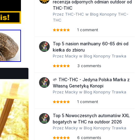
recenzja odpornych odmian outdoor od
THC-THC
Przez
THC-THC
w
Blog Konopny THC-
THC
1 comment
Top 5 nasion marihuany 60-65 dni od
kiełka do zbioru
Przez
Macky
w
Blog Konopny Trawka
3 comments
🌱 THC-THC - Jedyna Polska Marka z
Własną Genetyką Konopi
Przez
Macky
w
Blog Konopny Trawka
1 comment
Top 5 Nowoczesnych automatów XXL
bogatych w THC na outdoor 2026
Przez
Macky
w
Blog Konopny Trawka
6 comments