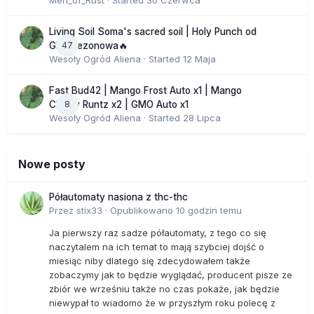
Men_of_Rust
· Started
30 Czerwca
Living Soil Soma's sacred soil | Holy Punch od
47
GHS sezonowa🔥
Wesoły Ogród Aliena
· Started
12 Maja
Fast Bud42 | Mango Frost Auto x1 | Mango
8
Cherry Runtz x2 | GMO Auto x1
Wesoły Ogród Aliena
· Started
28 Lipca
Nowe posty
Półautomaty nasiona z thc-thc
Przez
stix33
·
Opublikowano
10 godzin temu
Ja pierwszy raz sadze półautomaty, z tego co się
naczytalem na ich temat to mają szybciej dojść o
miesiąc niby dlatego się zdecydowałem także
zobaczymy jak to będzie wyglądać, producent pisze ze
zbiór we wrześniu także no czas pokaże, jak będzie
niewypał to wiadomo że w przyszłym roku polecę z