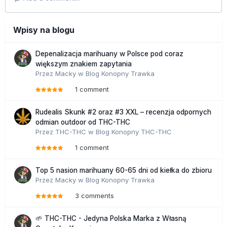
Wpisy na blogu
Depenalizacja marihuany w Polsce pod coraz
większym znakiem zapytania
Przez
Macky
w
Blog Konopny Trawka
1 comment
Rudealis Skunk #2 oraz #3 XXL – recenzja odpornych
odmian outdoor od THC-THC
Przez
THC-THC
w
Blog Konopny THC-THC
1 comment
Top 5 nasion marihuany 60-65 dni od kiełka do zbioru
Przez
Macky
w
Blog Konopny Trawka
3 comments
🌱 THC-THC - Jedyna Polska Marka z Własną