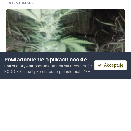
LATEST IMAGE
Powiadomienie o plikach cookie
Akceptuję
Polityka prywatności
link do Polityki Prywatności
RODO - Strona tylko dla osób pełnoletnich, 18+
IMG_20260804_221841.jpg
Przez
zielony_porucznik
,
Środa o 00:23
Polityka prywatności
Kontakt
Ciasteczka
Trawka.org
Powered by Invision Community