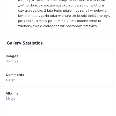
Na doły w ziemi nie mam miejsca za bardzo a w razie
,,w" to doniczki można szybko schować np, wichura
czy gradobicie. 2 lata temu miałem sezony i w połowie
kwitnienia przyszła taka wichura że krzaki położone były
jak zboże, a miały po 1.8m do 2.3m i mocno mnie to
zdenerwowało dlatego teraz postanowiłem tylko...
Gallery Statistics
Images
65.3 tys.
Comments
1.3 tys.
Albums
1.9 tys.