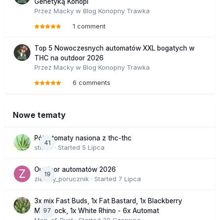
Genetyką Konopi
Przez
Macky
w
Blog Konopny Trawka
1 comment
Top 5 Nowoczesnych automatów XXL bogatych w
THC na outdoor 2026
Przez
Macky
w
Blog Konopny Trawka
6 comments
Nowe tematy
Półautomaty nasiona z thc-thc
41
stix33
· Started
5 Lipca
Outdoor automatów 2026
19
zielony_porucznik
· Started
7 Lipca
3x mix Fast Buds, 1x Fat Bastard, 1x Blackberry
97
Moonrock, 1x White Rhino - 6x Automat