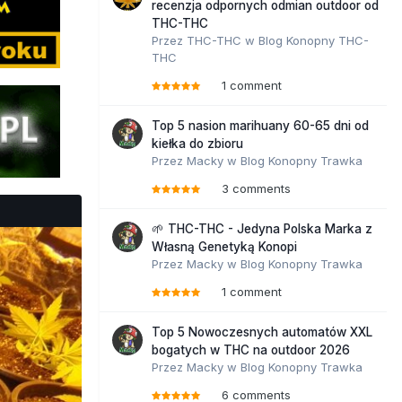
recenzja odpornych odmian outdoor od
THC-THC
Przez
THC-THC
w
Blog Konopny THC-
THC
1 comment
Top 5 nasion marihuany 60-65 dni od
kiełka do zbioru
Przez
Macky
w
Blog Konopny Trawka
3 comments
🌱 THC-THC - Jedyna Polska Marka z
Własną Genetyką Konopi
Przez
Macky
w
Blog Konopny Trawka
1 comment
Top 5 Nowoczesnych automatów XXL
bogatych w THC na outdoor 2026
Przez
Macky
w
Blog Konopny Trawka
6 comments