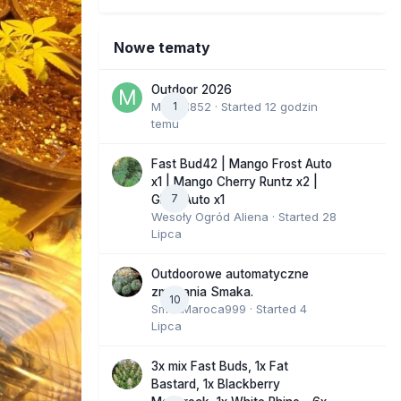
Nowe tematy
Outdoor 2026
Marcel852
1
· Started
12 godzin
temu
Fast Bud42 | Mango Frost Auto
x1 | Mango Cherry Runtz x2 |
7
GMO Auto x1
Wesoły Ogród Aliena
· Started
28
Lipca
Outdoorowe automatyczne
zmagania Smaka.
10
SmakMaroca999
· Started
4
Lipca
3x mix Fast Buds, 1x Fat
Bastard, 1x Blackberry