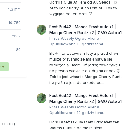
Gorrilla Glue Af Fem od AK Seeds i 1x
AutoBlack Berry Kush Fem AF Tak to
4.3 mm
wygląda na ten czas 🙂
10/750
Fast Bud42 | Mango Frost Auto x1 |
Mango Cherry Runtz x2 | GMO Auto x1
f/3.7
Przez
Wesoły Ogród Aliena
·
Opublikowano
13 godzin temu
80
Elo👊 i tu wstawiam foty z przed chwili i
muszę przyznać że maleństwa się
rozkręcają i mam już jedną faworytkę i
ion
na pewno widzicie o którą mi chodzi😉.
Tak to jest właśnie Mango Cherry Runtz
i wyraźnie jest do przodu od...
Fast Bud42 | Mango Frost Auto x1 |
Mango Cherry Runtz x2 | GMO Auto x1
Przez
Wesoły Ogród Aliena
·
Opublikowano
13 godzin temu
Elo👊Ta też tak uwazam i dodałem ten
 pomocą.
Worms Humus bo nie miałem