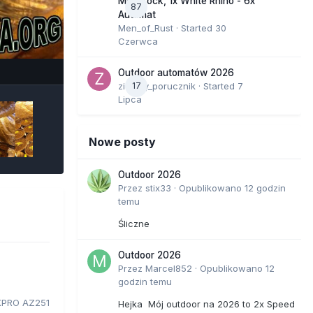
Moonrock, 1x White Rhino - 6x
87
Automat
Men_of_Rust
· Started
30
Czerwca
e Tools
Outdoor automatów 2026
zielony_porucznik
17
· Started
7
Lipca
Nowe posty
Outdoor 2026
Przez
stix33
·
Opublikowano
12 godzin
temu
Śliczne
Outdoor 2026
Przez
Marcel852
·
Opublikowano
12
godzin temu
PRO AZ251
Hejka Mój outdoor na 2026 to 2x Speed