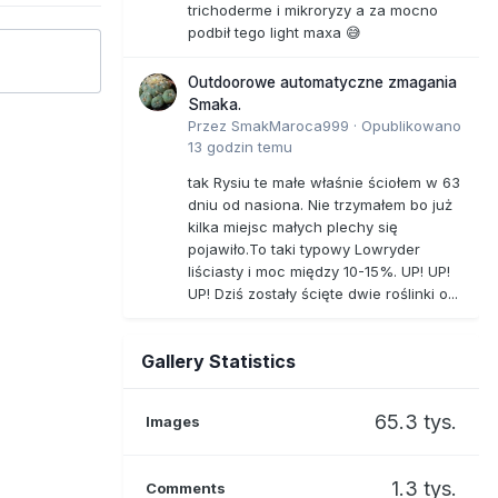
trichoderme i mikroryzy a za mocno
podbił tego light maxa 😅
Outdoorowe automatyczne zmagania
Smaka.
Przez
SmakMaroca999
·
Opublikowano
13 godzin temu
tak Rysiu te małe właśnie ściołem w 63
dniu od nasiona. Nie trzymałem bo już
kilka miejsc małych plechy się
pojawiło.To taki typowy Lowryder
liściasty i moc między 10-15%. UP! UP!
UP! Dziś zostały ścięte dwie roślinki o...
Gallery Statistics
65.3 tys.
Images
1.3 tys.
Comments