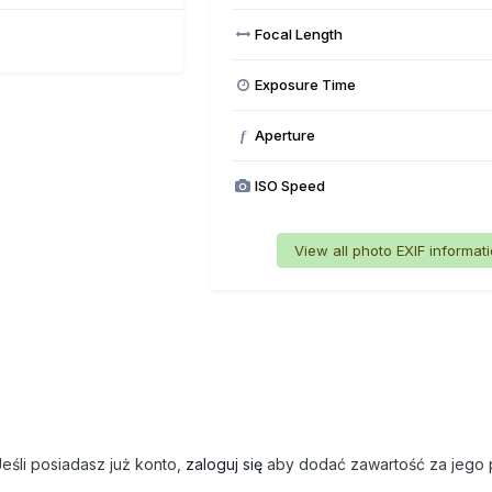
Focal Length
Exposure Time
Aperture
f
ISO Speed
View all photo EXIF informat
eśli posiadasz już konto,
zaloguj się
aby dodać zawartość za jego