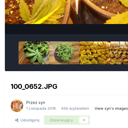
100_0652.JPG
Przez
syn
1 Listopada 2018
456 wyświetleń
View syn's images
Udostępnij
Obserwujący
0