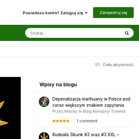
Zarejestruj się
Posiadasz konto? Zaloguj się
Cała aktywność
Wpisy na blogu
Depenalizacja marihuany w Polsce pod
coraz większym znakiem zapytania
Przez
Macky
w
Blog Konopny Trawka
1 comment
Rudealis Skunk #2 oraz #3 XXL –