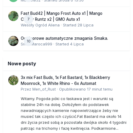
Marcel852
· Started
Środa o 13:50
Fast Bud42 | Mango Frost Auto x1 | Mango
7
Cherry Runtz x2 | GMO Auto x1
Wesoły Ogród Aliena
· Started
28 Lipca
Outdoorowe automatyczne zmagania Smaka.
10
SmakMaroca999
· Started
4 Lipca
Nowe posty
3x mix Fast Buds, 1x Fat Bastard, 1x Blackberry
Moonrock, 1x White Rhino - 6x Automat
Przez
Men_of_Rust
·
Opublikowano
17 minut temu
Witamy. Pogoda póki co łaskawa jest i warunki są
stabilne 24h na dobę. Dołożyłem do podstawek
nawadniających kamienie napowietrzające żeby nie
musieć tak często ich czyścić.Fat Bastard ma około 14
dni życia przed sobą a pozostała dwójka około 4 tygodni
patrząc na trichomy i fazę kwitnięcia. Podkarmione...