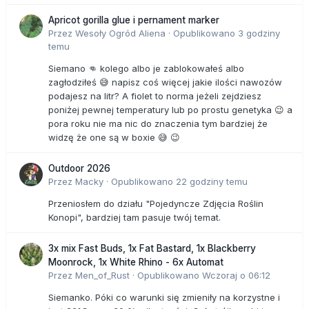
Apricot gorilla glue i pernament marker
Przez
Wesoły Ogród Aliena
·
Opublikowano
3 godziny
temu
Siemano 👊 kolego albo je zablokowałeś albo
zagłodziłeś 😅 napisz coś więcej jakie ilości nawozów
podajesz na litr? A fiolet to norma jeżeli zejdziesz
poniżej pewnej temperatury lub po prostu genetyka 😉 a
pora roku nie ma nic do znaczenia tym bardziej że
widzę że one są w boxie 😅 😉
Outdoor 2026
Przez
Macky
·
Opublikowano
22 godziny temu
Przeniosłem do działu "Pojedyncze Zdjęcia Roślin
Konopi", bardziej tam pasuje twój temat.
3x mix Fast Buds, 1x Fat Bastard, 1x Blackberry
Moonrock, 1x White Rhino - 6x Automat
Przez
Men_of_Rust
·
Opublikowano
Wczoraj o 06:12
Siemanko. Póki co warunki się zmieniły na korzystne i