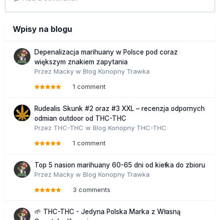
Wpisy na blogu
Depenalizacja marihuany w Polsce pod coraz
większym znakiem zapytania
Przez
Macky
w
Blog Konopny Trawka
1 comment
Rudealis Skunk #2 oraz #3 XXL – recenzja odpornych
odmian outdoor od THC-THC
Przez
THC-THC
w
Blog Konopny THC-THC
1 comment
Top 5 nasion marihuany 60-65 dni od kiełka do zbioru
Przez
Macky
w
Blog Konopny Trawka
3 comments
🌱 THC-THC - Jedyna Polska Marka z Własną