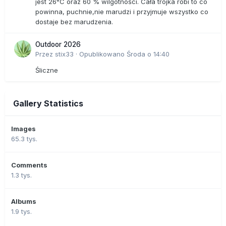
jest 26°C oraz 60 % wilgotności. Cała trójka robi to co
powinna, puchnie,nie marudzi i przyjmuje wszystko co
dostaje bez marudzenia.
Outdoor 2026
Przez
stix33
·
Opublikowano
Środa o 14:40
Śliczne
Gallery Statistics
Images
65.3 tys.
Comments
1.3 tys.
Albums
1.9 tys.