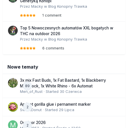
Genetyką Konopi
Przez
Macky
w
Blog Konopny Trawka
1 comment
Top 5 Nowoczesnych automatów XXL bogatych w
THC na outdoor 2026
Przez
Macky
w
Blog Konopny Trawka
6 comments
Nowe tematy
3x mix Fast Buds, 1x Fat Bastard, 1x Blackberry
89
Moonrock, 1x White Rhino - 6x Automat
Men_of_Rust
· Started
30 Czerwca
Apricot gorilla glue i pernament marker
2
SweetDonut
· Started
29 Lipca
Outdoor 2026
2