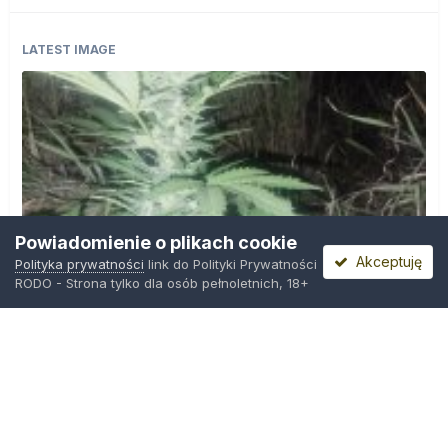
LATEST IMAGE
Powiadomienie o plikach cookie
Akceptuję
Polityka prywatności
link do Polityki Prywatności
RODO - Strona tylko dla osób pełnoletnich, 18+
IMG_20260804_221841.jpg
Przez
zielony_porucznik
,
Środa o 00:23
Polityka prywatności
Kontakt
Ciasteczka
Trawka.org