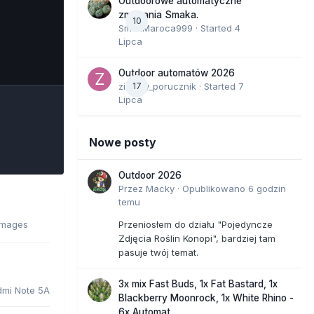
Outdoorowe automatyczne
zmagania Smaka.
10
SmakMaroca999
· Started
4
Lipca
e Tools
Outdoor automatów 2026
zielony_porucznik
17
· Started
7
Lipca
Nowe posty
Outdoor 2026
Przez
Macky
·
Opublikowano
6 godzin
temu
images
Przeniosłem do działu "Pojedyncze
Zdjęcia Roślin Konopi", bardziej tam
pasuje twój temat.
3x mix Fast Buds, 1x Fat Bastard, 1x
dmi Note 5A
Blackberry Moonrock, 1x White Rhino -
6x Automat