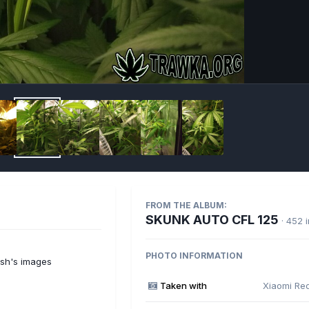
Imag
FROM THE ALBUM:
SKUNK AUTO CFL 125
· 452 
PHOTO INFORMATION
sh's images
Taken with
Xiaomi Re