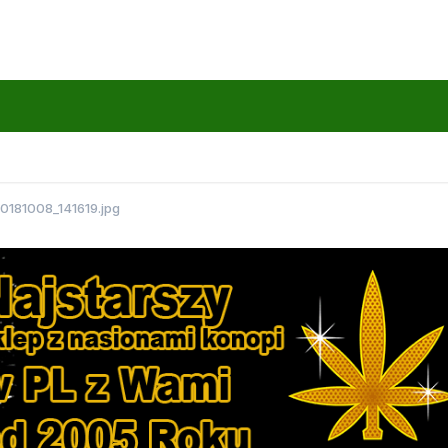
0181008_141619.jpg