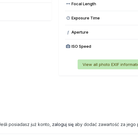
Focal Length
Exposure Time
Aperture
f
ISO Speed
View all photo EXIF informat
eśli posiadasz już konto,
zaloguj się
aby dodać zawartość za jego