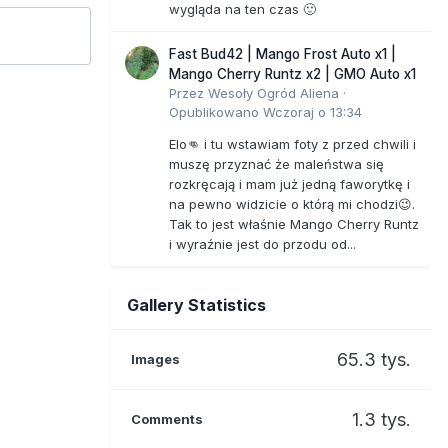
wygląda na ten czas 🙂
Fast Bud42 | Mango Frost Auto x1 |
Mango Cherry Runtz x2 | GMO Auto x1
Przez
Wesoły Ogród Aliena
·
Opublikowano
Wczoraj o 13:34
Elo👊 i tu wstawiam foty z przed chwili i
muszę przyznać że maleństwa się
rozkręcają i mam już jedną faworytkę i
na pewno widzicie o którą mi chodzi😉.
Tak to jest właśnie Mango Cherry Runtz
i wyraźnie jest do przodu od...
Gallery Statistics
65.3 tys.
Images
1.3 tys.
Comments