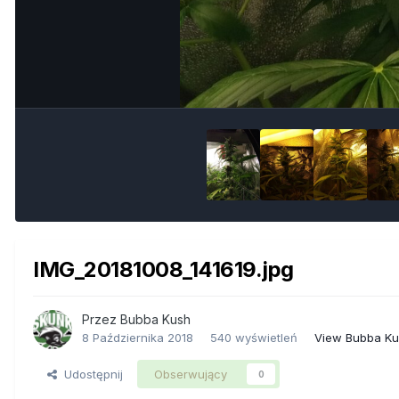
IMG_20181008_141619.jpg
Przez
Bubba Kush
8 Października 2018
540 wyświetleń
View Bubba Ku
Udostępnij
Obserwujący
0