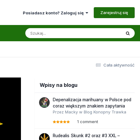
Zarejestruj się
Posiadasz konto? Zaloguj się
Cała aktywność
Wpisy na blogu
Depenalizacja marihuany w Polsce pod
coraz większym znakiem zapytania
Przez
Macky
w
Blog Konopny Trawka
1 comment
Rudealis Skunk #2 oraz #3 XXL –