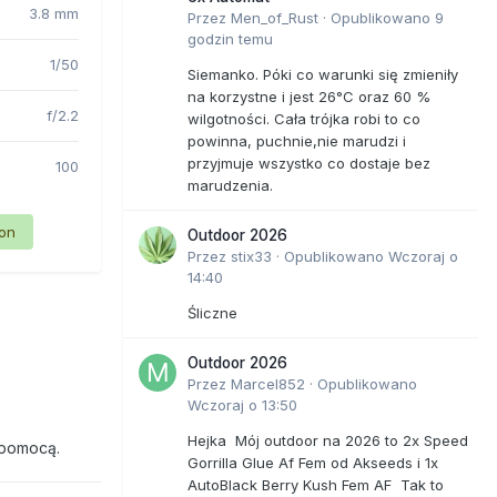
3.8 mm
Przez
Men_of_Rust
·
Opublikowano
9
godzin temu
1/50
Siemanko. Póki co warunki się zmieniły
na korzystne i jest 26°C oraz 60 %
f/2.2
wilgotności. Cała trójka robi to co
powinna, puchnie,nie marudzi i
przyjmuje wszystko co dostaje bez
100
marudzenia.
ion
Outdoor 2026
Przez
stix33
·
Opublikowano
Wczoraj o
14:40
Śliczne
Outdoor 2026
Przez
Marcel852
·
Opublikowano
Wczoraj o 13:50
Hejka Mój outdoor na 2026 to 2x Speed
 pomocą.
Gorrilla Glue Af Fem od Akseeds i 1x
AutoBlack Berry Kush Fem AF Tak to