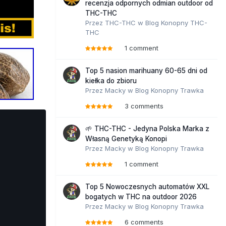
recenzja odpornych odmian outdoor od
THC-THC
Przez
THC-THC
w
Blog Konopny THC-
THC
1 comment
Top 5 nasion marihuany 60-65 dni od
kiełka do zbioru
Przez
Macky
w
Blog Konopny Trawka
3 comments
🌱 THC-THC - Jedyna Polska Marka z
Własną Genetyką Konopi
Przez
Macky
w
Blog Konopny Trawka
1 comment
Top 5 Nowoczesnych automatów XXL
bogatych w THC na outdoor 2026
Przez
Macky
w
Blog Konopny Trawka
6 comments