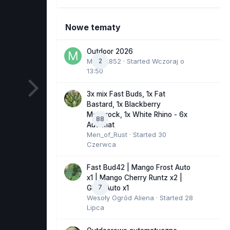
Nowe tematy
Outdoor 2026
Marcel852
2
· Started
Wczoraj o
13:50
3x mix Fast Buds, 1x Fat
Bastard, 1x Blackberry
Moonrock, 1x White Rhino - 6x
88
Automat
Men_of_Rust
· Started
30
Czerwca
Fast Bud42 | Mango Frost Auto
x1 | Mango Cherry Runtz x2 |
7
GMO Auto x1
Wesoły Ogród Aliena
· Started
28
Lipca