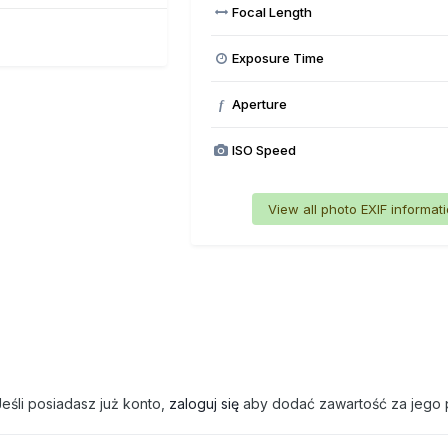
Focal Length
Exposure Time
Aperture
f
ISO Speed
View all photo EXIF informat
eśli posiadasz już konto,
zaloguj się
aby dodać zawartość za jego