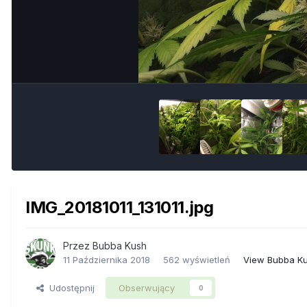
IMG_20181011_131011.jpg
Przez
Bubba Kush
11 Października 2018
562 wyświetleń
View Bubba Ku
Udostępnij
Obserwujący
0