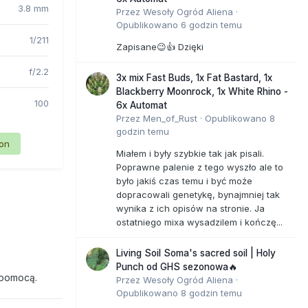
3.8 mm
Przez
Wesoły Ogród Aliena
·
Opublikowano
6 godzin temu
1/211
Zapisane😉👍 Dzięki
f/2.2
3x mix Fast Buds, 1x Fat Bastard, 1x
Blackberry Moonrock, 1x White Rhino -
100
6x Automat
Przez
Men_of_Rust
·
Opublikowano
8
godzin temu
ion
Miałem i były szybkie tak jak pisali.
Poprawne palenie z tego wyszło ale to
było jakiś czas temu i być może
dopracowali genetykę, bynajmniej tak
wynika z ich opisów na stronie. Ja
ostatniego mixa wysadzilem i kończę...
Living Soil Soma's sacred soil | Holy
Punch od GHS sezonowa🔥
 pomocą.
Przez
Wesoły Ogród Aliena
·
Opublikowano
8 godzin temu