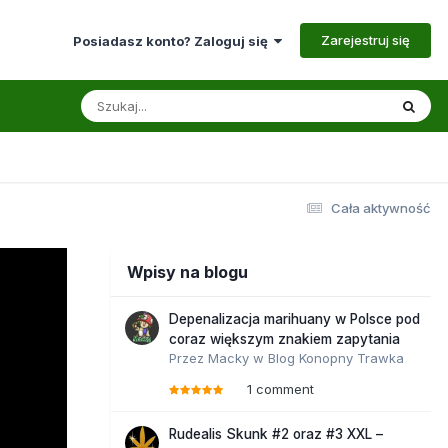
Zarejestruj się
Posiadasz konto? Zaloguj się
Cała aktywność
Wpisy na blogu
Depenalizacja marihuany w Polsce pod
coraz większym znakiem zapytania
Przez
Macky
w
Blog Konopny Trawka
1 comment
Rudealis Skunk #2 oraz #3 XXL –