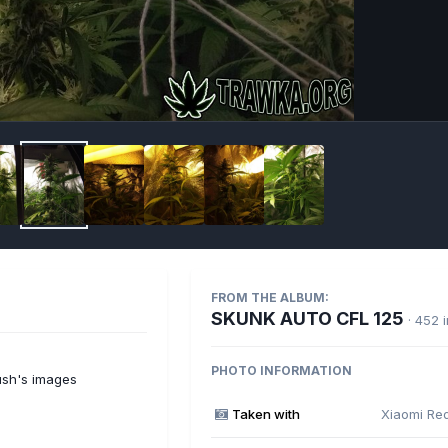
Imag
FROM THE ALBUM:
SKUNK AUTO CFL 125
· 452 
PHOTO INFORMATION
sh's images
Taken with
Xiaomi Re