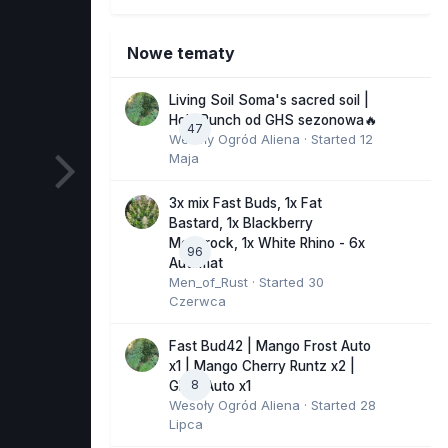
Nowe tematy
Living Soil Soma's sacred soil |
Holy Punch od GHS sezonowa🔥
47
Wesoły Ogród Aliena
· Started
12
Maja
3x mix Fast Buds, 1x Fat
Bastard, 1x Blackberry
Moonrock, 1x White Rhino - 6x
96
Automat
Men_of_Rust
· Started
30
Czerwca
Fast Bud42 | Mango Frost Auto
x1 | Mango Cherry Runtz x2 |
8
GMO Auto x1
Wesoły Ogród Aliena
· Started
28
Lipca