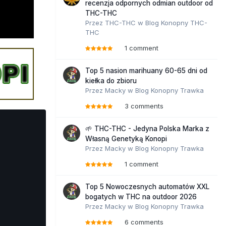
recenzja odpornych odmian outdoor od
THC-THC
Przez
THC-THC
w
Blog Konopny THC-
THC
1 comment
Top 5 nasion marihuany 60-65 dni od
kiełka do zbioru
Przez
Macky
w
Blog Konopny Trawka
3 comments
🌱 THC-THC - Jedyna Polska Marka z
Własną Genetyką Konopi
Przez
Macky
w
Blog Konopny Trawka
1 comment
Top 5 Nowoczesnych automatów XXL
bogatych w THC na outdoor 2026
Przez
Macky
w
Blog Konopny Trawka
6 comments