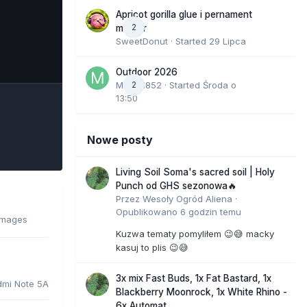
Apricot gorilla glue i pernament
2
marker
SweetDonut
· Started
29 Lipca
e Tools
Outdoor 2026
Marcel852
2
· Started
Środa o
13:50
Nowe posty
Living Soil Soma's sacred soil | Holy
Punch od GHS sezonowa🔥
Przez
Wesoły Ogród Aliena
·
Opublikowano
6 godzin temu
images
Kuzwa tematy pomyliłem 😉😅 macky
kasuj to plis 😉😅
3x mix Fast Buds, 1x Fat Bastard, 1x
dmi Note 5A
Blackberry Moonrock, 1x White Rhino -
6x Automat