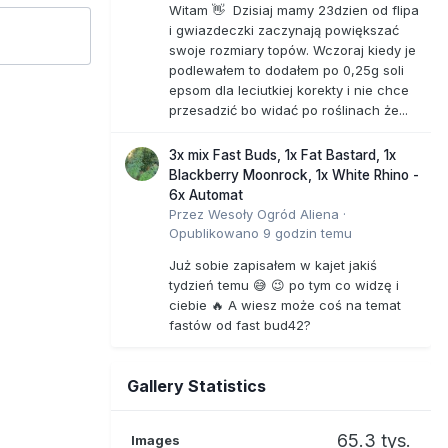
Witam 👋 Dzisiaj mamy 23dzien od flipa
i gwiazdeczki zaczynają powiększać
swoje rozmiary topów. Wczoraj kiedy je
podlewałem to dodałem po 0,25g soli
epsom dla leciutkiej korekty i nie chce
przesadzić bo widać po roślinach że...
3x mix Fast Buds, 1x Fat Bastard, 1x
Blackberry Moonrock, 1x White Rhino -
6x Automat
Przez
Wesoły Ogród Aliena
·
Opublikowano
9 godzin temu
Już sobie zapisałem w kajet jakiś
tydzień temu 😅 😉 po tym co widzę i
ciebie 🔥 A wiesz może coś na temat
fastów od fast bud42?
Gallery Statistics
65.3 tys.
Images