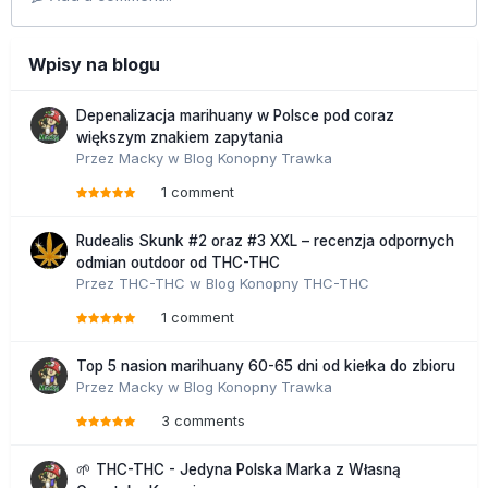
Wpisy na blogu
Depenalizacja marihuany w Polsce pod coraz
większym znakiem zapytania
Przez
Macky
w
Blog Konopny Trawka
1 comment
Rudealis Skunk #2 oraz #3 XXL – recenzja odpornych
odmian outdoor od THC-THC
Przez
THC-THC
w
Blog Konopny THC-THC
1 comment
Top 5 nasion marihuany 60-65 dni od kiełka do zbioru
Przez
Macky
w
Blog Konopny Trawka
3 comments
🌱 THC-THC - Jedyna Polska Marka z Własną