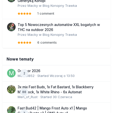
Genetyką Konopi
Przez
Macky
w
Blog Konopny Trawka
1 comment
Top 5 Nowoczesnych automatów XXL bogatych w
THC na outdoor 2026
Przez
Macky
w
Blog Konopny Trawka
6 comments
Nowe tematy
Outdoor 2026
2
Marcel852
· Started
Wczoraj o 13:50
3x mix Fast Buds, 1x Fat Bastard, 1x Blackberry
88
Moonrock, 1x White Rhino - 6x Automat
Men_of_Rust
· Started
30 Czerwca
Fast Bud42 | Mango Frost Auto x1 | Mango