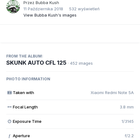
Przez
Bubba Kush
11 Października 2018
532 wyświetleń
View Bubba Kush's images
FROM THE ALBUM:
SKUNK AUTO CFL 125
· 452 images
PHOTO INFORMATION
Taken with
Xiaomi Redmi Note 5A
Focal Length
3.8 mm
Exposure Time
1/3145
Aperture
f/2.2
f