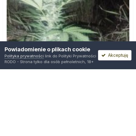
Powiadomienie o plikach cookie
Akceptuję
Polityka prywatności
link do Polityki Prywatności
RODO - Strona tylko dla osób pełnoletnich, 18+
IMG_20260804_221841.jpg
Przez
zielony_porucznik
,
Wczoraj o 00:23
Polityka prywatności
Kontakt
Ciasteczka
Trawka.org
Powered by Invision Community