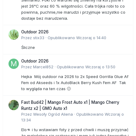
Siemanko. Póki co warunki się zmieniły na korzystne i
jest 26°C oraz 60 % wilgotności. Cała trójka robi to co
powinna, puchnie,nie marudzi i przyjmuje wszystko co
dostaje bez marudzenia.
Outdoor 2026
Przez
stix33
·
Opublikowano
Wczoraj o 14:40
Śliczne
Outdoor 2026
Przez
Marcel852
·
Opublikowano
Wczoraj o 13:50
Hejka Mój outdoor na 2026 to 2x Speed Gorrilla Glue Af
Fem od Akseeds i 1x AutoBlack Berry Kush Fem AF Tak
to wygląda na ten czas 🙂
Fast Bud42 | Mango Frost Auto x1 | Mango Cherry
Runtz x2 | GMO Auto x1
Przez
Wesoły Ogród Aliena
·
Opublikowano
Wczoraj o
13:34
Elo👊 i tu wstawiam foty z przed chwili i muszę przyznać
że maleństwa się rozkręcają i mam już jedną faworytkę i