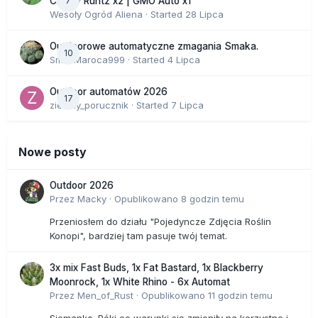
7
Cherry Runtz x2 | GMO Auto x1
Wesoły Ogród Aliena
· Started
28 Lipca
Outdoorowe automatyczne zmagania Smaka.
10
SmakMaroca999
· Started
4 Lipca
Outdoor automatów 2026
17
zielony_porucznik
· Started
7 Lipca
Nowe posty
Outdoor 2026
Przez
Macky
·
Opublikowano
8 godzin temu
Przeniosłem do działu "Pojedyncze Zdjęcia Roślin
Konopi", bardziej tam pasuje twój temat.
3x mix Fast Buds, 1x Fat Bastard, 1x Blackberry
Moonrock, 1x White Rhino - 6x Automat
Przez
Men_of_Rust
·
Opublikowano
11 godzin temu