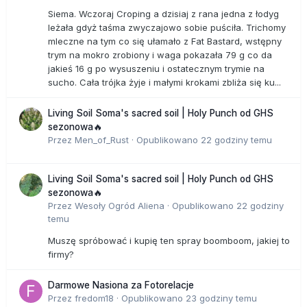
Siema. Wczoraj Croping a dzisiaj z rana jedna z łodyg
leżała gdyż taśma zwyczajowo sobie puściła. Trichomy
mleczne na tym co się ułamało z Fat Bastard, wstępny
trym na mokro zrobiony i waga pokazała 79 g co da
jakieś 16 g po wysuszeniu i ostatecznym trymie na
sucho. Cała trójka żyje i małymi krokami zbliża się ku...
Living Soil Soma's sacred soil | Holy Punch od GHS
sezonowa🔥
Przez
Men_of_Rust
·
Opublikowano
22 godziny temu
Living Soil Soma's sacred soil | Holy Punch od GHS
sezonowa🔥
Przez
Wesoły Ogród Aliena
·
Opublikowano
22 godziny
temu
Muszę spróbować i kupię ten spray boomboom, jakiej to
firmy?
Darmowe Nasiona za Fotorelacje
Przez
fredom18
·
Opublikowano
23 godziny temu