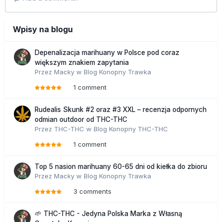
Wpisy na blogu
Depenalizacja marihuany w Polsce pod coraz
większym znakiem zapytania
Przez
Macky
w
Blog Konopny Trawka
1 comment
Rudealis Skunk #2 oraz #3 XXL – recenzja odpornych
odmian outdoor od THC-THC
Przez
THC-THC
w
Blog Konopny THC-THC
1 comment
Top 5 nasion marihuany 60-65 dni od kiełka do zbioru
Przez
Macky
w
Blog Konopny Trawka
3 comments
🌱 THC-THC - Jedyna Polska Marka z Własną