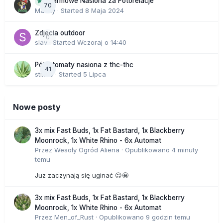
Darmowe Nasiona za Fotorelacje
70
Macky
· Started
8 Maja 2024
Zdjecia outdoor
0
slav
· Started
Wczoraj o 14:40
Półautomaty nasiona z thc-thc
41
stix33
· Started
5 Lipca
Nowe posty
3x mix Fast Buds, 1x Fat Bastard, 1x Blackberry
Moonrock, 1x White Rhino - 6x Automat
Przez
Wesoły Ogród Aliena
·
Opublikowano
4 minuty
temu
Juz zaczynają się uginać 😉🤩
3x mix Fast Buds, 1x Fat Bastard, 1x Blackberry
Moonrock, 1x White Rhino - 6x Automat
Przez
Men_of_Rust
·
Opublikowano
9 godzin temu