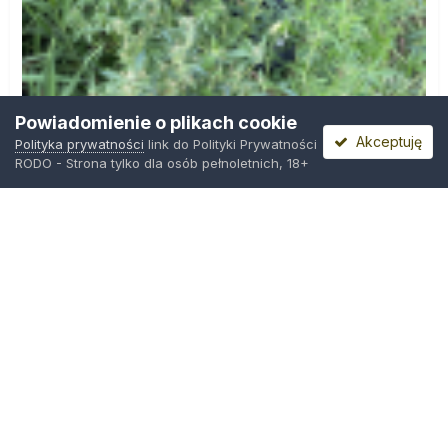
Powiadomienie o plikach cookie
Akceptuję
Polityka prywatności
link do Polityki Prywatności
RODO - Strona tylko dla osób pełnoletnich, 18+
IMG_0599.png
Przez
Osiedlowy Geniusz
,
21 godzin temu
Polityka prywatności
Kontakt
Ciasteczka
Trawka.org
Powered by Invision Community