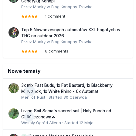
Genetyką Konopi
Przez
Macky
w
Blog Konopny Trawka
1 comment
Top 5 Nowoczesnych automatów XXL bogatych w
THC na outdoor 2026
Przez
Macky
w
Blog Konopny Trawka
6 comments
Nowe tematy
3x mix Fast Buds, 1x Fat Bastard, 1x Blackberry
100
Moonrock, 1x White Rhino - 6x Automat
Men_of_Rust
· Started
30 Czerwca
Living Soil Soma's sacred soil | Holy Punch od
60
GHS sezonowa🔥
Wesoły Ogród Aliena
· Started
12 Maja