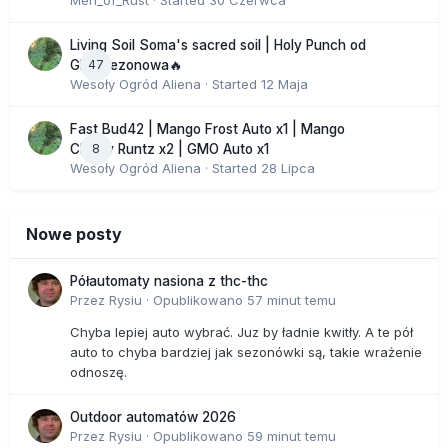
Men_of_Rust
· Started
30 Czerwca
Living Soil Soma's sacred soil | Holy Punch od
47
GHS sezonowa🔥
Wesoły Ogród Aliena
· Started
12 Maja
Fast Bud42 | Mango Frost Auto x1 | Mango
8
Cherry Runtz x2 | GMO Auto x1
Wesoły Ogród Aliena
· Started
28 Lipca
Nowe posty
Półautomaty nasiona z thc-thc
Przez
Rysiu
·
Opublikowano
57 minut temu
Chyba lepiej auto wybrać. Juz by ładnie kwitły. A te pół
auto to chyba bardziej jak sezonówki są, takie wrażenie
odnoszę.
Outdoor automatów 2026
Przez
Rysiu
·
Opublikowano
59 minut temu