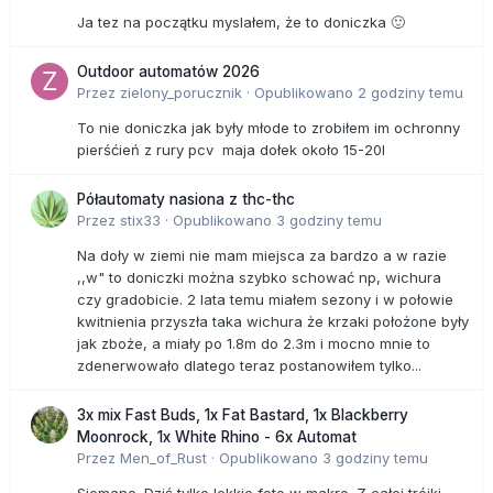
Ja tez na początku myslałem, że to doniczka 🙂
Outdoor automatów 2026
Przez
zielony_porucznik
·
Opublikowano
2 godziny temu
To nie doniczka jak były młode to zrobiłem im ochronny
pierśćień z rury pcv maja dołek około 15-20l
Półautomaty nasiona z thc-thc
Przez
stix33
·
Opublikowano
3 godziny temu
Na doły w ziemi nie mam miejsca za bardzo a w razie
,,w" to doniczki można szybko schować np, wichura
czy gradobicie. 2 lata temu miałem sezony i w połowie
kwitnienia przyszła taka wichura że krzaki położone były
jak zboże, a miały po 1.8m do 2.3m i mocno mnie to
zdenerwowało dlatego teraz postanowiłem tylko...
3x mix Fast Buds, 1x Fat Bastard, 1x Blackberry
Moonrock, 1x White Rhino - 6x Automat
Przez
Men_of_Rust
·
Opublikowano
3 godziny temu