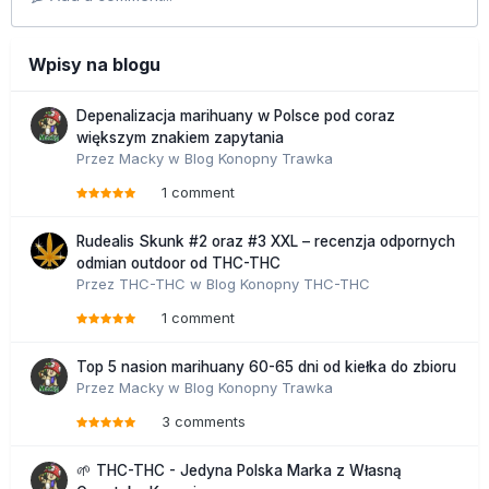
Wpisy na blogu
Depenalizacja marihuany w Polsce pod coraz
większym znakiem zapytania
Przez
Macky
w
Blog Konopny Trawka
1 comment
Rudealis Skunk #2 oraz #3 XXL – recenzja odpornych
odmian outdoor od THC-THC
Przez
THC-THC
w
Blog Konopny THC-THC
1 comment
Top 5 nasion marihuany 60-65 dni od kiełka do zbioru
Przez
Macky
w
Blog Konopny Trawka
3 comments
🌱 THC-THC - Jedyna Polska Marka z Własną