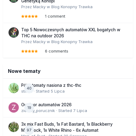
Genetyką Konopi
Przez
Macky
w
Blog Konopny Trawka
1 comment
Top 5 Nowoczesnych automatów XXL bogatych w
THC na outdoor 2026
Przez
Macky
w
Blog Konopny Trawka
6 comments
Nowe tematy
Półautomaty nasiona z thc-thc
40
stix33
· Started
5 Lipca
Outdoor automatów 2026
19
zielony_porucznik
· Started
7 Lipca
3x mix Fast Buds, 1x Fat Bastard, 1x Blackberry
97
Moonrock, 1x White Rhino - 6x Automat