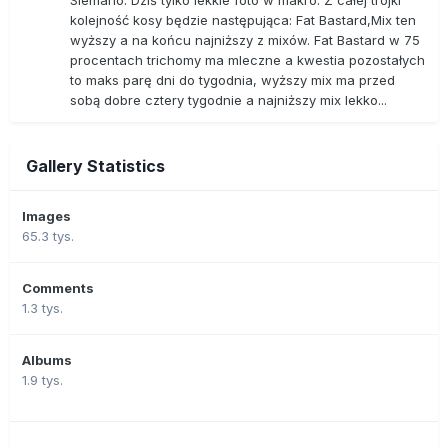
Siemano. Dziś tylko lekkie foto w makro. Z całej trójki
kolejność kosy będzie następująca: Fat Bastard,Mix ten
wyższy a na końcu najniższy z mixów. Fat Bastard w 75
procentach trichomy ma mleczne a kwestia pozostałych
to maks parę dni do tygodnia, wyższy mix ma przed
sobą dobre cztery tygodnie a najniższy mix lekko...
Gallery Statistics
Images
65.3 tys.
Comments
1.3 tys.
Albums
1.9 tys.