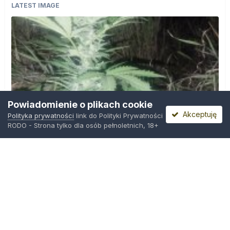
LATEST IMAGE
Powiadomienie o plikach cookie
Akceptuję
Polityka prywatności
link do Polityki Prywatności
RODO - Strona tylko dla osób pełnoletnich, 18+
IMG_20260804_221841.jpg
Przez
zielony_porucznik
,
Środa o 00:23
Polityka prywatności
Kontakt
Ciasteczka
Trawka.org
Powered by Invision Community