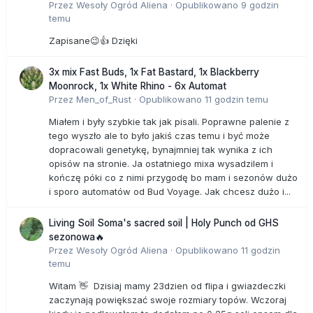
Przez
Wesoły Ogród Aliena
·
Opublikowano
9 godzin
temu
Zapisane😉👍 Dzięki
3x mix Fast Buds, 1x Fat Bastard, 1x Blackberry
Moonrock, 1x White Rhino - 6x Automat
Przez
Men_of_Rust
·
Opublikowano
11 godzin temu
Miałem i były szybkie tak jak pisali. Poprawne palenie z
tego wyszło ale to było jakiś czas temu i być może
dopracowali genetykę, bynajmniej tak wynika z ich
opisów na stronie. Ja ostatniego mixa wysadzilem i
kończę póki co z nimi przygodę bo mam i sezonów dużo
i sporo automatów od Bud Voyage. Jak chcesz dużo i...
Living Soil Soma's sacred soil | Holy Punch od GHS
sezonowa🔥
Przez
Wesoły Ogród Aliena
·
Opublikowano
11 godzin
temu
Witam 👋 Dzisiaj mamy 23dzien od flipa i gwiazdeczki
zaczynają powiększać swoje rozmiary topów. Wczoraj