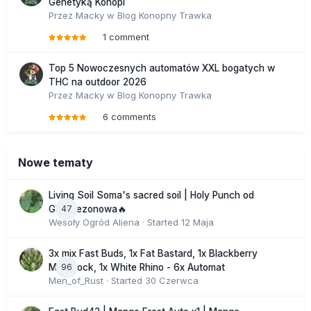
Genetyką Konopi
Przez
Macky
w
Blog Konopny Trawka
1 comment
Top 5 Nowoczesnych automatów XXL bogatych w
THC na outdoor 2026
Przez
Macky
w
Blog Konopny Trawka
6 comments
Nowe tematy
Living Soil Soma's sacred soil | Holy Punch od
47
GHS sezonowa🔥
Wesoły Ogród Aliena
· Started
12 Maja
3x mix Fast Buds, 1x Fat Bastard, 1x Blackberry
96
Moonrock, 1x White Rhino - 6x Automat
Men_of_Rust
· Started
30 Czerwca