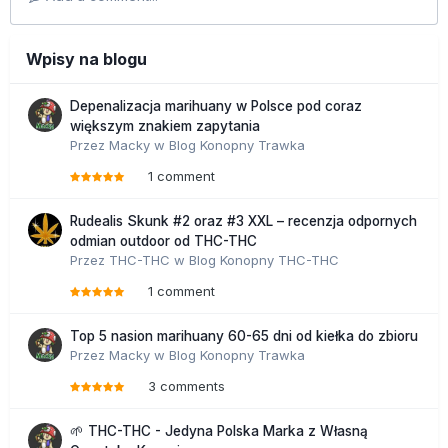
Wpisy na blogu
Depenalizacja marihuany w Polsce pod coraz
większym znakiem zapytania
Przez
Macky
w
Blog Konopny Trawka
1 comment
Rudealis Skunk #2 oraz #3 XXL – recenzja odpornych
odmian outdoor od THC-THC
Przez
THC-THC
w
Blog Konopny THC-THC
1 comment
Top 5 nasion marihuany 60-65 dni od kiełka do zbioru
Przez
Macky
w
Blog Konopny Trawka
3 comments
🌱 THC-THC - Jedyna Polska Marka z Własną