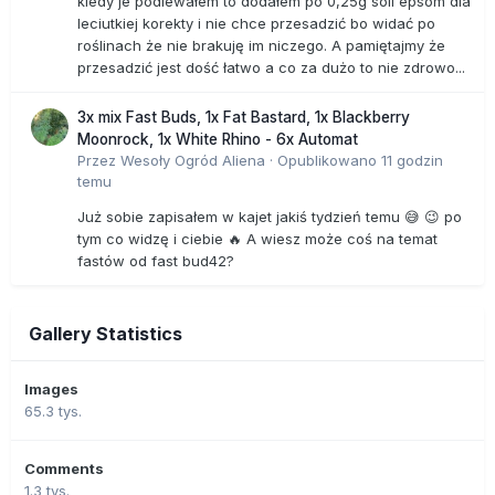
kiedy je podlewałem to dodałem po 0,25g soli epsom dla
leciutkiej korekty i nie chce przesadzić bo widać po
roślinach że nie brakuję im niczego. A pamiętajmy że
przesadzić jest dość łatwo a co za dużo to nie zdrowo...
3x mix Fast Buds, 1x Fat Bastard, 1x Blackberry
Moonrock, 1x White Rhino - 6x Automat
Przez
Wesoły Ogród Aliena
·
Opublikowano
11 godzin
temu
Już sobie zapisałem w kajet jakiś tydzień temu 😅 😉 po
tym co widzę i ciebie 🔥 A wiesz może coś na temat
fastów od fast bud42?
Gallery Statistics
Images
65.3 tys.
Comments
1.3 tys.