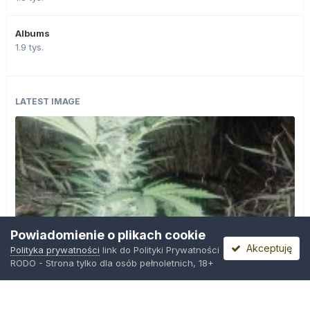
Albums
1.9 tys.
LATEST IMAGE
Powiadomienie o plikach cookie
Akceptuję
Polityka prywatności
link do Polityki Prywatności
RODO - Strona tylko dla osób pełnoletnich, 18+
IMG_20260804_221841.jpg