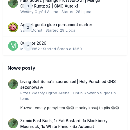
Fast Bud42 | Mango Frost Auto x1 | Mango
8
Cherry Runtz x2 | GMO Auto x1
Wesoły Ogród Aliena
· Started
28 Lipca
Apricot gorilla glue i pernament marker
2
SweetDonut
· Started
29 Lipca
Outdoor 2026
2
Marcel852
· Started
Środa o 13:50
Nowe posty
Living Soil Soma's sacred soil | Holy Punch od GHS
sezonowa🔥
Przez
Wesoły Ogród Aliena
·
Opublikowano
9 godzin
temu
Kuzwa tematy pomyliłem 😉😅 macky kasuj to plis 😉😅
3x mix Fast Buds, 1x Fat Bastard, 1x Blackberry
Moonrock, 1x White Rhino - 6x Automat