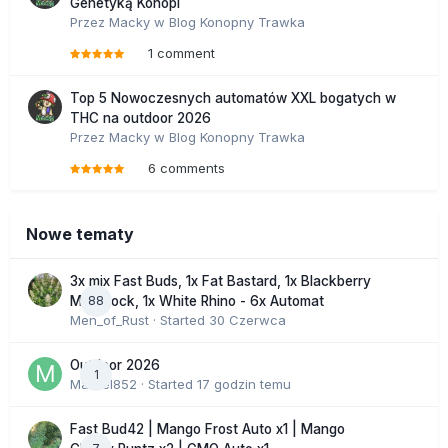
Genetyką Konopi
Przez
Macky
w
Blog Konopny Trawka
1 comment
Top 5 Nowoczesnych automatów XXL bogatych w
THC na outdoor 2026
Przez
Macky
w
Blog Konopny Trawka
6 comments
Nowe tematy
3x mix Fast Buds, 1x Fat Bastard, 1x Blackberry
88
Moonrock, 1x White Rhino - 6x Automat
Men_of_Rust
· Started
30 Czerwca
Outdoor 2026
1
Marcel852
· Started
17 godzin temu
Fast Bud42 | Mango Frost Auto x1 | Mango