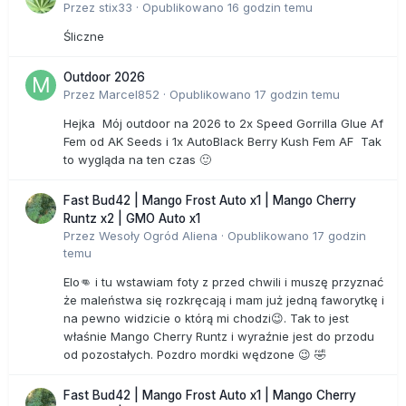
Przez
stix33
·
Opublikowano
16 godzin temu
Śliczne
Outdoor 2026
Przez
Marcel852
·
Opublikowano
17 godzin temu
Hejka Mój outdoor na 2026 to 2x Speed Gorrilla Glue Af
Fem od AK Seeds i 1x AutoBlack Berry Kush Fem AF Tak
to wygląda na ten czas 🙂
Fast Bud42 | Mango Frost Auto x1 | Mango Cherry
Runtz x2 | GMO Auto x1
Przez
Wesoły Ogród Aliena
·
Opublikowano
17 godzin
temu
Elo👊 i tu wstawiam foty z przed chwili i muszę przyznać
że maleństwa się rozkręcają i mam już jedną faworytkę i
na pewno widzicie o którą mi chodzi😉. Tak to jest
właśnie Mango Cherry Runtz i wyraźnie jest do przodu
od pozostałych. Pozdro mordki wędzone 😉 🤣
Fast Bud42 | Mango Frost Auto x1 | Mango Cherry