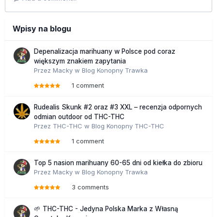
Wpisy na blogu
Depenalizacja marihuany w Polsce pod coraz
większym znakiem zapytania
Przez
Macky
w
Blog Konopny Trawka
1 comment
Rudealis Skunk #2 oraz #3 XXL – recenzja odpornych
odmian outdoor od THC-THC
Przez
THC-THC
w
Blog Konopny THC-THC
1 comment
Top 5 nasion marihuany 60-65 dni od kiełka do zbioru
Przez
Macky
w
Blog Konopny Trawka
3 comments
🌱 THC-THC - Jedyna Polska Marka z Własną