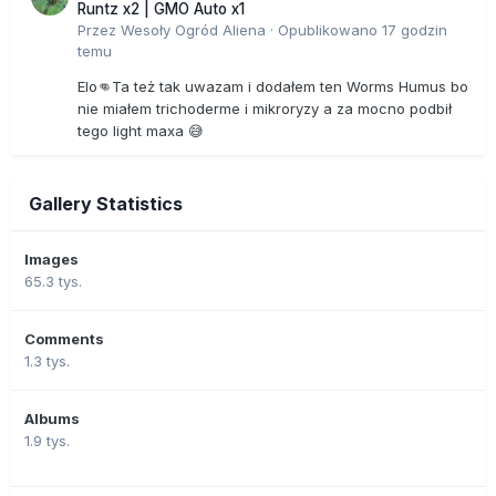
Runtz x2 | GMO Auto x1
Przez
Wesoły Ogród Aliena
·
Opublikowano
17 godzin
temu
Elo👊Ta też tak uwazam i dodałem ten Worms Humus bo
nie miałem trichoderme i mikroryzy a za mocno podbił
tego light maxa 😅
Gallery Statistics
Images
65.3 tys.
Comments
1.3 tys.
Albums
1.9 tys.