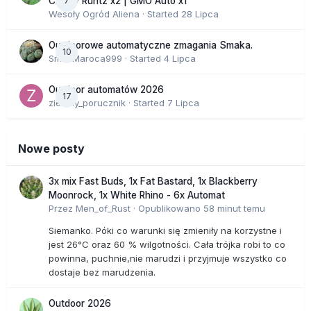
7
Cherry Runtz x2 | GMO Auto x1
Wesoły Ogród Aliena
· Started
28 Lipca
Outdoorowe automatyczne zmagania Smaka.
10
SmakMaroca999
· Started
4 Lipca
Outdoor automatów 2026
17
zielony_porucznik
· Started
7 Lipca
Nowe posty
3x mix Fast Buds, 1x Fat Bastard, 1x Blackberry
Moonrock, 1x White Rhino - 6x Automat
Przez
Men_of_Rust
·
Opublikowano
58 minut temu
Siemanko. Póki co warunki się zmieniły na korzystne i
jest 26°C oraz 60 % wilgotności. Cała trójka robi to co
powinna, puchnie,nie marudzi i przyjmuje wszystko co
dostaje bez marudzenia.
Outdoor 2026