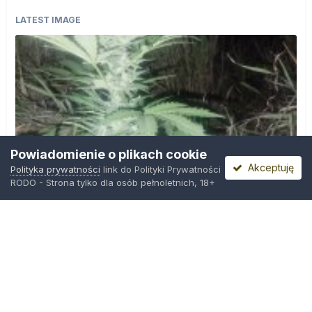
LATEST IMAGE
Powiadomienie o plikach cookie
Akceptuję
Polityka prywatności
link do Polityki Prywatności
RODO - Strona tylko dla osób pełnoletnich, 18+
IMG_20260804_221841.jpg
Przez
zielony_porucznik
,
Wczoraj o 00:23
Polityka prywatności
Kontakt
Ciasteczka
Trawka.org
Powered by Invision Community