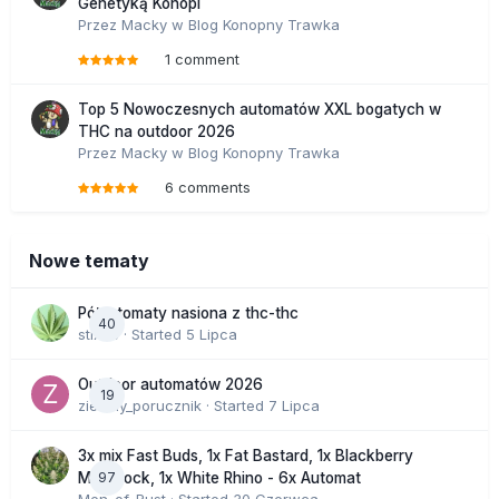
Genetyką Konopi
Przez
Macky
w
Blog Konopny Trawka
1 comment
Top 5 Nowoczesnych automatów XXL bogatych w
THC na outdoor 2026
Przez
Macky
w
Blog Konopny Trawka
6 comments
Nowe tematy
Półautomaty nasiona z thc-thc
40
stix33
· Started
5 Lipca
Outdoor automatów 2026
19
zielony_porucznik
· Started
7 Lipca
3x mix Fast Buds, 1x Fat Bastard, 1x Blackberry
97
Moonrock, 1x White Rhino - 6x Automat