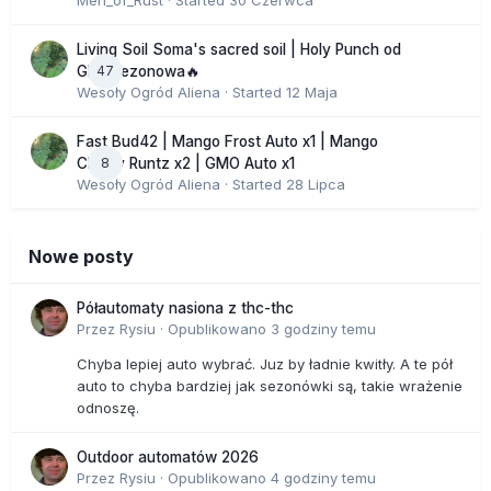
Men_of_Rust
· Started
30 Czerwca
Living Soil Soma's sacred soil | Holy Punch od
47
GHS sezonowa🔥
Wesoły Ogród Aliena
· Started
12 Maja
Fast Bud42 | Mango Frost Auto x1 | Mango
8
Cherry Runtz x2 | GMO Auto x1
Wesoły Ogród Aliena
· Started
28 Lipca
Nowe posty
Półautomaty nasiona z thc-thc
Przez
Rysiu
·
Opublikowano
3 godziny temu
Chyba lepiej auto wybrać. Juz by ładnie kwitły. A te pół
auto to chyba bardziej jak sezonówki są, takie wrażenie
odnoszę.
Outdoor automatów 2026
Przez
Rysiu
·
Opublikowano
4 godziny temu