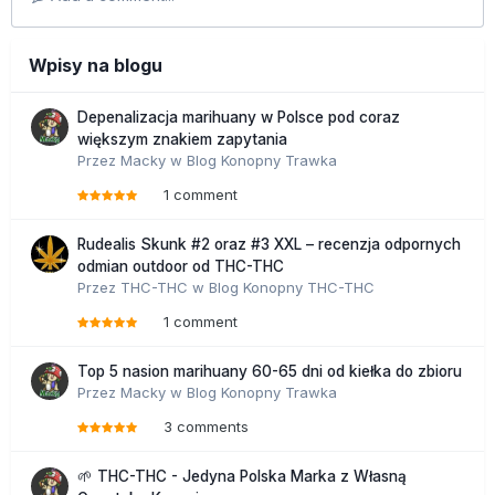
Wpisy na blogu
Depenalizacja marihuany w Polsce pod coraz
większym znakiem zapytania
Przez
Macky
w
Blog Konopny Trawka
1 comment
Rudealis Skunk #2 oraz #3 XXL – recenzja odpornych
odmian outdoor od THC-THC
Przez
THC-THC
w
Blog Konopny THC-THC
1 comment
Top 5 nasion marihuany 60-65 dni od kiełka do zbioru
Przez
Macky
w
Blog Konopny Trawka
3 comments
🌱 THC-THC - Jedyna Polska Marka z Własną