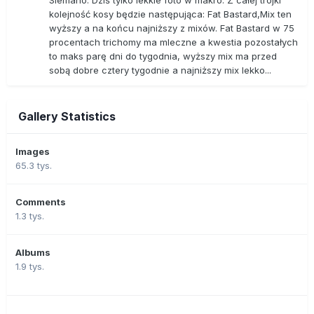
Siemano. Dziś tylko lekkie foto w makro. Z całej trójki
kolejność kosy będzie następująca: Fat Bastard,Mix ten
wyższy a na końcu najniższy z mixów. Fat Bastard w 75
procentach trichomy ma mleczne a kwestia pozostałych
to maks parę dni do tygodnia, wyższy mix ma przed
sobą dobre cztery tygodnie a najniższy mix lekko...
Gallery Statistics
Images
65.3 tys.
Comments
1.3 tys.
Albums
1.9 tys.