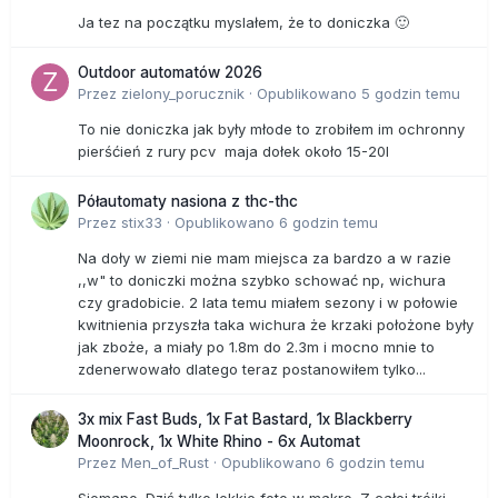
Ja tez na początku myslałem, że to doniczka 🙂
Outdoor automatów 2026
Przez
zielony_porucznik
·
Opublikowano
5 godzin temu
To nie doniczka jak były młode to zrobiłem im ochronny
pierśćień z rury pcv maja dołek około 15-20l
Półautomaty nasiona z thc-thc
Przez
stix33
·
Opublikowano
6 godzin temu
Na doły w ziemi nie mam miejsca za bardzo a w razie
,,w" to doniczki można szybko schować np, wichura
czy gradobicie. 2 lata temu miałem sezony i w połowie
kwitnienia przyszła taka wichura że krzaki położone były
jak zboże, a miały po 1.8m do 2.3m i mocno mnie to
zdenerwowało dlatego teraz postanowiłem tylko...
3x mix Fast Buds, 1x Fat Bastard, 1x Blackberry
Moonrock, 1x White Rhino - 6x Automat
Przez
Men_of_Rust
·
Opublikowano
6 godzin temu