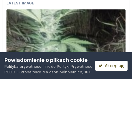
LATEST IMAGE
Powiadomienie o plikach cookie
Akceptuję
Polityka prywatności
link do Polityki Prywatności
RODO - Strona tylko dla osób pełnoletnich, 18+
IMG_20260804_221841.jpg
Przez
zielony_porucznik
,
Środa o 00:23
Polityka prywatności
Kontakt
Ciasteczka
Trawka.org
Powered by Invision Community