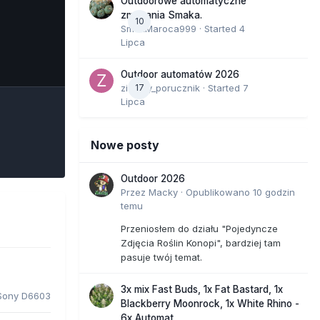
Outdoorowe automatyczne
zmagania Smaka.
10
SmakMaroca999
· Started
4
Lipca
e Tools
Outdoor automatów 2026
zielony_porucznik
17
· Started
7
Lipca
Nowe posty
Outdoor 2026
Przez
Macky
·
Opublikowano
10 godzin
temu
Przeniosłem do działu "Pojedyncze
Zdjęcia Roślin Konopi", bardziej tam
pasuje twój temat.
3x mix Fast Buds, 1x Fat Bastard, 1x
Sony D6603
Blackberry Moonrock, 1x White Rhino -
6x Automat