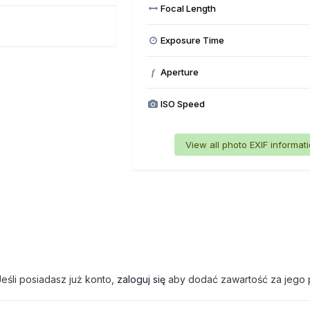
Focal Length
Exposure Time
Aperture
f
ISO Speed
View all photo EXIF informat
eśli posiadasz już konto,
zaloguj się
aby dodać zawartość za jego