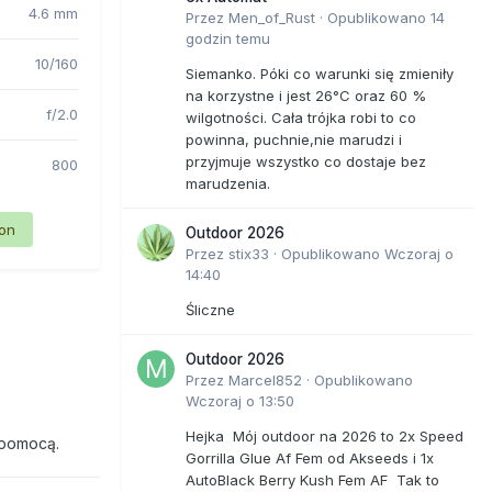
4.6 mm
Przez
Men_of_Rust
·
Opublikowano
14
godzin temu
10/160
Siemanko. Póki co warunki się zmieniły
na korzystne i jest 26°C oraz 60 %
f/2.0
wilgotności. Cała trójka robi to co
powinna, puchnie,nie marudzi i
przyjmuje wszystko co dostaje bez
800
marudzenia.
ion
Outdoor 2026
Przez
stix33
·
Opublikowano
Wczoraj o
14:40
Śliczne
Outdoor 2026
Przez
Marcel852
·
Opublikowano
Wczoraj o 13:50
Hejka Mój outdoor na 2026 to 2x Speed
 pomocą.
Gorrilla Glue Af Fem od Akseeds i 1x
AutoBlack Berry Kush Fem AF Tak to