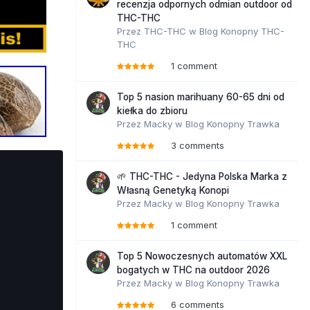
recenzja odpornych odmian outdoor od
THC-THC
Przez
THC-THC
w
Blog Konopny THC-
THC
1 comment
Top 5 nasion marihuany 60-65 dni od
kiełka do zbioru
Przez
Macky
w
Blog Konopny Trawka
3 comments
🌱 THC-THC - Jedyna Polska Marka z
Własną Genetyką Konopi
Przez
Macky
w
Blog Konopny Trawka
1 comment
Top 5 Nowoczesnych automatów XXL
bogatych w THC na outdoor 2026
Przez
Macky
w
Blog Konopny Trawka
6 comments