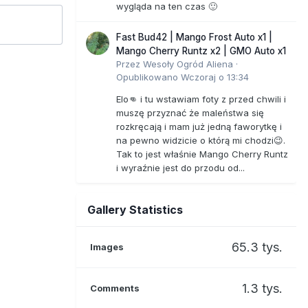
wygląda na ten czas 🙂
Fast Bud42 | Mango Frost Auto x1 |
Mango Cherry Runtz x2 | GMO Auto x1
Przez
Wesoły Ogród Aliena
·
Opublikowano
Wczoraj o 13:34
Elo👊 i tu wstawiam foty z przed chwili i
muszę przyznać że maleństwa się
rozkręcają i mam już jedną faworytkę i
na pewno widzicie o którą mi chodzi😉.
Tak to jest właśnie Mango Cherry Runtz
i wyraźnie jest do przodu od...
Gallery Statistics
65.3 tys.
Images
1.3 tys.
Comments