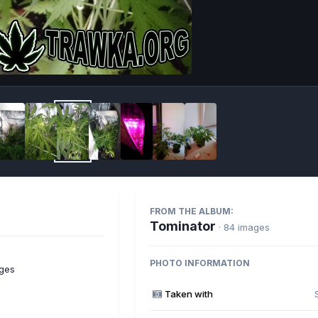
Imag
FROM THE ALBUM:
Tominator
· 84 images
PHOTO INFORMATION
ages
Taken with