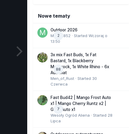
Nowe tematy
Outdoor 2026
Marcel852
2
· Started
Wczoraj o
13:50
3x mix Fast Buds, 1x Fat
Bastard, 1x Blackberry
Moonrock, 1x White Rhino - 6x
88
Automat
Men_of_Rust
· Started
30
Czerwca
Fast Bud42 | Mango Frost Auto
x1 | Mango Cherry Runtz x2 |
7
GMO Auto x1
Wesoły Ogród Aliena
· Started
28
Lipca