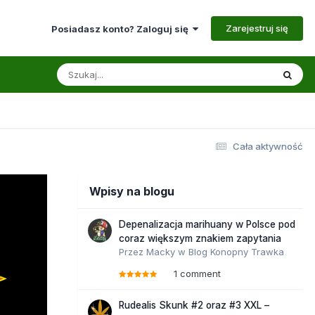
Zarejestruj się
Posiadasz konto? Zaloguj się
Cała aktywność
Wpisy na blogu
Depenalizacja marihuany w Polsce pod
coraz większym znakiem zapytania
Przez
Macky
w
Blog Konopny Trawka
1 comment
Rudealis Skunk #2 oraz #3 XXL –