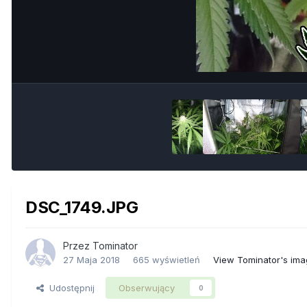
DSC_1749.JPG
Przez
Tominator
27 Maja 2018
665 wyświetleń
View Tominator's im
Udostępnij
Obserwujący
0