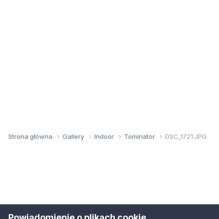
Strona główna
Gallery
Indoor
Tominator
DSC_1721.JPG
Powiadomienie o plikach cookie