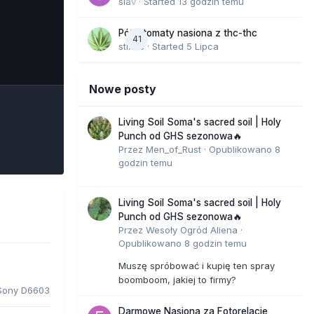
slav
· Started
13 godzin temu
Półautomaty nasiona z thc-thc
41
stix33
· Started
5 Lipca
e Tools
Nowe posty
Living Soil Soma's sacred soil | Holy
Punch od GHS sezonowa🔥
Przez
Men_of_Rust
·
Opublikowano
8
godzin temu
Living Soil Soma's sacred soil | Holy
Punch od GHS sezonowa🔥
Przez
Wesoły Ogród Aliena
·
Opublikowano
8 godzin temu
Muszę spróbować i kupię ten spray
boomboom, jakiej to firmy?
Sony D6603
Darmowe Nasiona za Fotorelacje