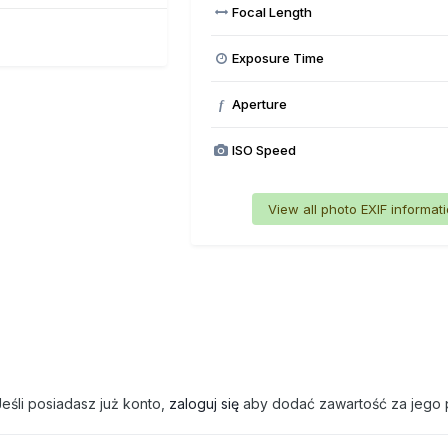
Focal Length
Exposure Time
Aperture
f
ISO Speed
View all photo EXIF informat
eśli posiadasz już konto,
zaloguj się
aby dodać zawartość za jego