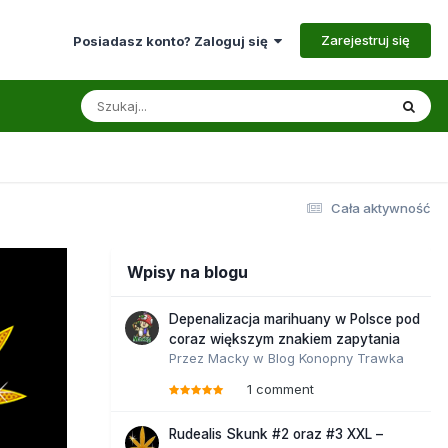
Zarejestruj się
Posiadasz konto? Zaloguj się
Cała aktywność
Wpisy na blogu
Depenalizacja marihuany w Polsce pod
coraz większym znakiem zapytania
Przez
Macky
w
Blog Konopny Trawka
1 comment
Rudealis Skunk #2 oraz #3 XXL –