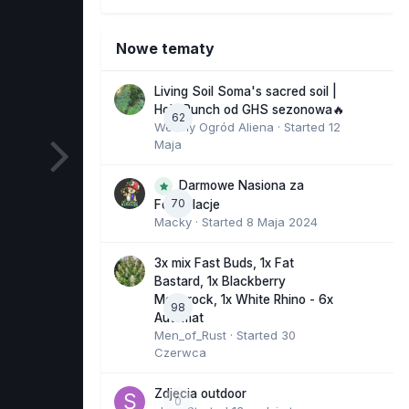
Nowe tematy
Living Soil Soma's sacred soil |
Holy Punch od GHS sezonowa🔥
62
Wesoły Ogród Aliena
· Started
12
Maja
Darmowe Nasiona za
70
Fotorelacje
Macky
· Started
8 Maja 2024
3x mix Fast Buds, 1x Fat
Bastard, 1x Blackberry
Moonrock, 1x White Rhino - 6x
98
Automat
Men_of_Rust
· Started
30
Czerwca
Zdjecia outdoor
0