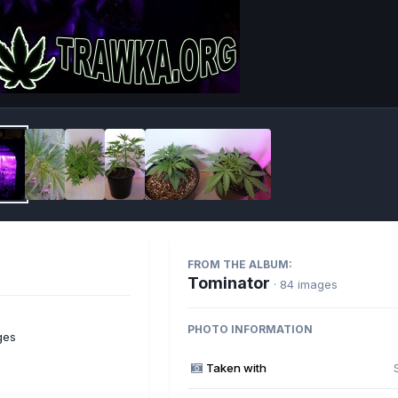
Imag
FROM THE ALBUM:
Tominator
· 84 images
PHOTO INFORMATION
ges
Taken with