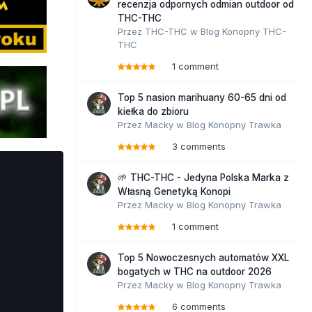
recenzja odpornych odmian outdoor od
THC-THC
Przez
THC-THC
w
Blog Konopny THC-
THC
1 comment
Top 5 nasion marihuany 60-65 dni od
kiełka do zbioru
Przez
Macky
w
Blog Konopny Trawka
3 comments
🌱 THC-THC - Jedyna Polska Marka z
Własną Genetyką Konopi
Przez
Macky
w
Blog Konopny Trawka
1 comment
Top 5 Nowoczesnych automatów XXL
bogatych w THC na outdoor 2026
Przez
Macky
w
Blog Konopny Trawka
6 comments