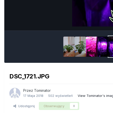
DSC_1721.JPG
Przez
Tominator
17 Maja 2018
502 wyświetleń
View Tominator's ima
Udostępnij
Obserwujący
0