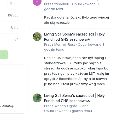
4.6 mm
Przez
fredom18
·
Opublikowano
8
godzin temu
10/500
Paczka dotarła. Dzięki. Było tego wiecej
ale się rozeszło.
f/2.0
Living Soil Soma's sacred soil | Holy
64
Punch od GHS sezonowa🔥
Przez
Men_of_Rust
·
Opublikowano
8
godzin temu
ion
Donice 35 litrów,jeden raz był toping i
standardowe LST żeby jak najmniej
stresu. Ja ogólnie szybko robię flipa bo
przy topingu i przy każdym LST walę im
oprysk z BoomBoom Spray a to stawia
je na nogi i taki prawdziwy weg mam...
Living Soil Soma's sacred soil | Holy
Punch od GHS sezonowa🔥
 pomocą.
Przez
Wesoły Ogród Aliena
·
Opublikowano
8 godzin temu