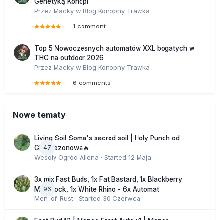
Genetyką Konopi
Przez
Macky
w
Blog Konopny Trawka
1 comment
Top 5 Nowoczesnych automatów XXL bogatych w
THC na outdoor 2026
Przez
Macky
w
Blog Konopny Trawka
6 comments
Nowe tematy
Living Soil Soma's sacred soil | Holy Punch od
47
GHS sezonowa🔥
Wesoły Ogród Aliena
· Started
12 Maja
3x mix Fast Buds, 1x Fat Bastard, 1x Blackberry
96
Moonrock, 1x White Rhino - 6x Automat
Men_of_Rust
· Started
30 Czerwca