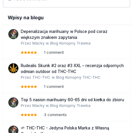
Wpisy na blogu
Depenalizacja marihuany w Polsce pod coraz
większym znakiem zapytania
Przez
Macky
w
Blog Konopny Trawka
1 comment
Rudealis Skunk #2 oraz #3 XXL – recenzja odpornych
odmian outdoor od THC-THC
Przez
THC-THC
w
Blog Konopny THC-THC
1 comment
Top 5 nasion marihuany 60-65 dni od kiełka do zbioru
Przez
Macky
w
Blog Konopny Trawka
3 comments
🌱 THC-THC - Jedyna Polska Marka z Własną