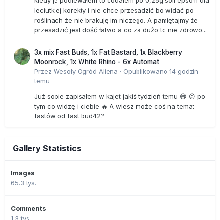
kiedy je podlewałem to dodałem po 0,25g soli epsom dla
leciutkiej korekty i nie chce przesadzić bo widać po
roślinach że nie brakuję im niczego. A pamiętajmy że
przesadzić jest dość łatwo a co za dużo to nie zdrowo...
3x mix Fast Buds, 1x Fat Bastard, 1x Blackberry
Moonrock, 1x White Rhino - 6x Automat
Przez
Wesoły Ogród Aliena
·
Opublikowano
14 godzin
temu
Już sobie zapisałem w kajet jakiś tydzień temu 😅 😉 po
tym co widzę i ciebie 🔥 A wiesz może coś na temat
fastów od fast bud42?
Gallery Statistics
Images
65.3 tys.
Comments
1.3 tys.