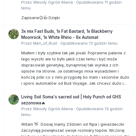
Przez
Wesoły Ogród Aliena
·
Opublikowano
11 godzin
temu
Zapisane😉👍 Dzięki
3x mix Fast Buds, 1x Fat Bastard, 1x Blackberry
Moonrock, 1x White Rhino - 6x Automat
Przez
Men_of_Rust
·
Opublikowano
13 godzin temu
Miałem i były szybkie tak jak pisali. Poprawne palenie z
tego wyszło ale to było jakiś czas temu i być może
dopracowali genetykę, bynajmniej tak wynika z ich
opisów na stronie. Ja ostatniego mixa wysadzilem i
kończę póki co z nimi przygodę bo mam i sezonów dużo
i sporo automatów od Bud Voyage. Jak chcesz dużo i...
Living Soil Soma's sacred soil | Holy Punch od GHS
sezonowa🔥
Przez
Wesoły Ogród Aliena
·
Opublikowano
13 godzin
temu
Witam 👋 Dzisiaj mamy 23dzien od flipa i gwiazdeczki
zaczynają powiększać swoje rozmiary topów. Wczoraj