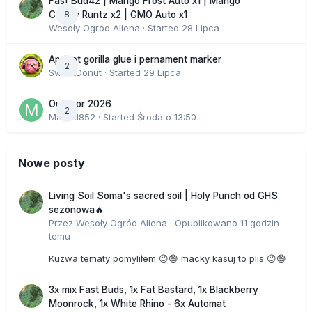
Fast Bud42 | Mango Frost Auto x1 | Mango
8
Cherry Runtz x2 | GMO Auto x1
Wesoły Ogród Aliena
· Started
28 Lipca
Apricot gorilla glue i pernament marker
2
SweetDonut
· Started
29 Lipca
Outdoor 2026
2
Marcel852
· Started
Środa o 13:50
Nowe posty
Living Soil Soma's sacred soil | Holy Punch od GHS
sezonowa🔥
Przez
Wesoły Ogród Aliena
·
Opublikowano
11 godzin
temu
Kuzwa tematy pomyliłem 😉😅 macky kasuj to plis 😉😅
3x mix Fast Buds, 1x Fat Bastard, 1x Blackberry
Moonrock, 1x White Rhino - 6x Automat