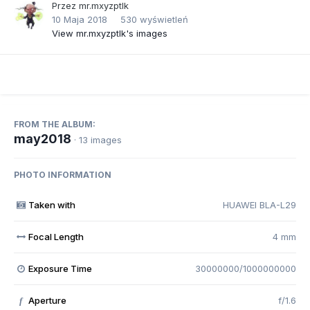
Przez
mr.mxyzptlk
10 Maja 2018
530 wyświetleń
View mr.mxyzptlk's images
FROM THE ALBUM:
may2018
· 13 images
PHOTO INFORMATION
Taken with
HUAWEI BLA-L29
Focal Length
4 mm
Exposure Time
30000000/1000000000
Aperture
f/1.6
f