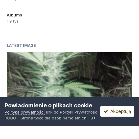
Albums
1.9 tys.
LATEST IMAGE
Powiadomienie o plikach cookie
Akceptuję
Polityka prywatności
link do Polityki Prywatności
RODO - Strona tylko dla osób pełnoletnich, 18+
IMG_20260804_221841.jpg