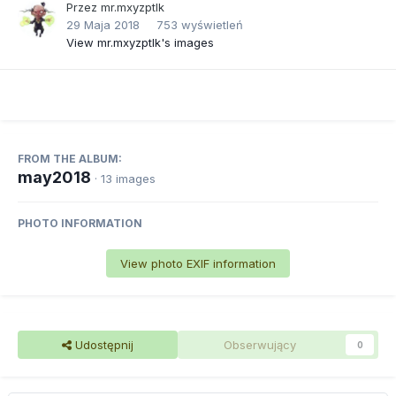
Przez
mr.mxyzptlk
29 Maja 2018
753 wyświetleń
View mr.mxyzptlk's images
FROM THE ALBUM:
may2018
· 13 images
PHOTO INFORMATION
View photo EXIF information
Udostępnij
Obserwujący
0