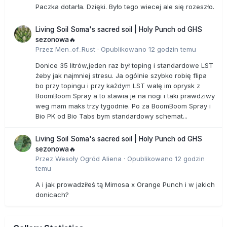
Paczka dotarła. Dzięki. Było tego wiecej ale się rozeszło.
Living Soil Soma's sacred soil | Holy Punch od GHS
sezonowa🔥
Przez
Men_of_Rust
·
Opublikowano
12 godzin temu
Donice 35 litrów,jeden raz był toping i standardowe LST
żeby jak najmniej stresu. Ja ogólnie szybko robię flipa
bo przy topingu i przy każdym LST walę im oprysk z
BoomBoom Spray a to stawia je na nogi i taki prawdziwy
weg mam maks trzy tygodnie. Po za BoomBoom Spray i
Bio PK od Bio Tabs bym standardowy schemat...
Living Soil Soma's sacred soil | Holy Punch od GHS
sezonowa🔥
Przez
Wesoły Ogród Aliena
·
Opublikowano
12 godzin
temu
A i jak prowadziłeś tą Mimosa x Orange Punch i w jakich
donicach?