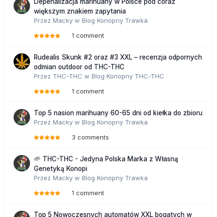
Depenalizacja marihuany w Polsce pod coraz
większym znakiem zapytania
Przez
Macky
w
Blog Konopny Trawka
1 comment
Rudealis Skunk #2 oraz #3 XXL – recenzja odpornych
odmian outdoor od THC-THC
Przez
THC-THC
w
Blog Konopny THC-THC
1 comment
Top 5 nasion marihuany 60-65 dni od kiełka do zbioru
Przez
Macky
w
Blog Konopny Trawka
3 comments
🌱 THC-THC - Jedyna Polska Marka z Własną
Genetyką Konopi
Przez
Macky
w
Blog Konopny Trawka
1 comment
Top 5 Nowoczesnych automatów XXL bogatych w