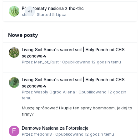
Półautomaty nasiona z thc-thc
41
stix33
· Started
5 Lipca
Nowe posty
Living Soil Soma's sacred soil | Holy Punch od GHS
sezonowa🔥
Przez
Men_of_Rust
·
Opublikowano
12 godzin temu
Living Soil Soma's sacred soil | Holy Punch od GHS
sezonowa🔥
Przez
Wesoły Ogród Aliena
·
Opublikowano
12 godzin
temu
Muszę spróbować i kupię ten spray boomboom, jakiej to
firmy?
Darmowe Nasiona za Fotorelacje
Przez
fredom18
·
Opublikowano
12 godzin temu