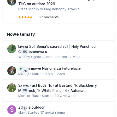
THC na outdoor 2026
Przez
Macky
w
Blog Konopny Trawka
6 comments
Nowe tematy
Living Soil Soma's sacred soil | Holy Punch od
60
GHS sezonowa🔥
Wesoły Ogród Aliena
· Started
12 Maja
Darmowe Nasiona za Fotorelacje
70
Macky
· Started
8 Maja 2024
3x mix Fast Buds, 1x Fat Bastard, 1x Blackberry
98
Moonrock, 1x White Rhino - 6x Automat
Men_of_Rust
· Started
30 Czerwca
Zdjecia outdoor
0
slav
· Started
17 godzin temu