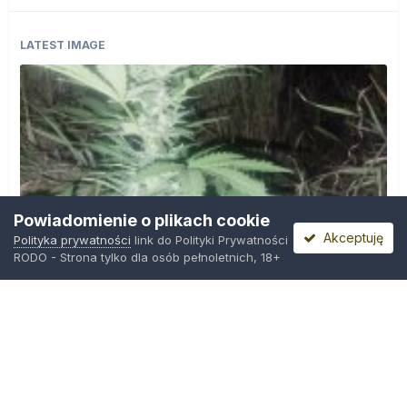
LATEST IMAGE
Powiadomienie o plikach cookie
Akceptuję
Polityka prywatności
link do Polityki Prywatności
RODO - Strona tylko dla osób pełnoletnich, 18+
IMG_20260804_221841.jpg
Przez
zielony_porucznik
,
Środa o 00:23
Polityka prywatności
Kontakt
Ciasteczka
Trawka.org