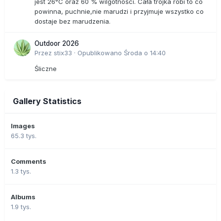
jest 26°C oraz 60 % wilgotności. Cała trójka robi to co
powinna, puchnie,nie marudzi i przyjmuje wszystko co
dostaje bez marudzenia.
Outdoor 2026
Przez
stix33
·
Opublikowano
Środa o 14:40
Śliczne
Gallery Statistics
Images
65.3 tys.
Comments
1.3 tys.
Albums
1.9 tys.