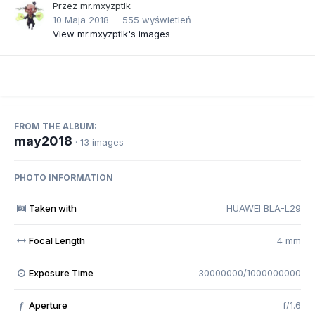
Przez
mr.mxyzptlk
10 Maja 2018
555 wyświetleń
View mr.mxyzptlk's images
FROM THE ALBUM:
may2018
· 13 images
PHOTO INFORMATION
Taken with
HUAWEI BLA-L29
Focal Length
4 mm
Exposure Time
30000000/1000000000
Aperture
f/1.6
f