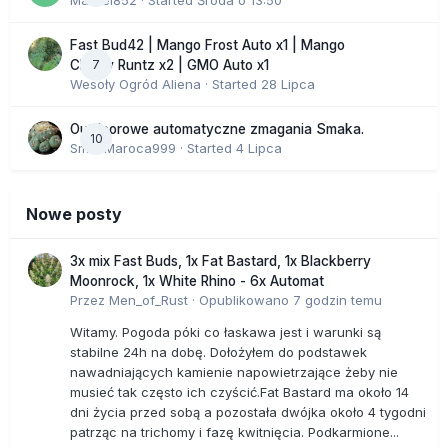
Marcel852
· Started
Środa o 13:50
Fast Bud42 | Mango Frost Auto x1 | Mango
7
Cherry Runtz x2 | GMO Auto x1
Wesoły Ogród Aliena
· Started
28 Lipca
Outdoorowe automatyczne zmagania Smaka.
10
SmakMaroca999
· Started
4 Lipca
Nowe posty
3x mix Fast Buds, 1x Fat Bastard, 1x Blackberry
Moonrock, 1x White Rhino - 6x Automat
Przez
Men_of_Rust
·
Opublikowano
7 godzin temu
Witamy. Pogoda póki co łaskawa jest i warunki są
stabilne 24h na dobę. Dołożyłem do podstawek
nawadniających kamienie napowietrzające żeby nie
musieć tak często ich czyścić.Fat Bastard ma około 14
dni życia przed sobą a pozostała dwójka około 4 tygodni
patrząc na trichomy i fazę kwitnięcia. Podkarmione...