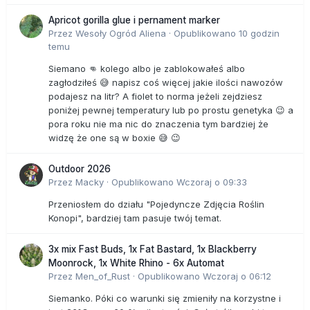
Apricot gorilla glue i pernament marker
Przez
Wesoły Ogród Aliena
·
Opublikowano
10 godzin
temu
Siemano 👊 kolego albo je zablokowałeś albo
zagłodziłeś 😅 napisz coś więcej jakie ilości nawozów
podajesz na litr? A fiolet to norma jeżeli zejdziesz
poniżej pewnej temperatury lub po prostu genetyka 😉 a
pora roku nie ma nic do znaczenia tym bardziej że
widzę że one są w boxie 😅 😉
Outdoor 2026
Przez
Macky
·
Opublikowano
Wczoraj o 09:33
Przeniosłem do działu "Pojedyncze Zdjęcia Roślin
Konopi", bardziej tam pasuje twój temat.
3x mix Fast Buds, 1x Fat Bastard, 1x Blackberry
Moonrock, 1x White Rhino - 6x Automat
Przez
Men_of_Rust
·
Opublikowano
Wczoraj o 06:12
Siemanko. Póki co warunki się zmieniły na korzystne i