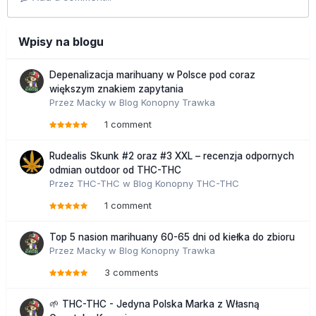
Wpisy na blogu
Depenalizacja marihuany w Polsce pod coraz
większym znakiem zapytania
Przez
Macky
w
Blog Konopny Trawka
1 comment
Rudealis Skunk #2 oraz #3 XXL – recenzja odpornych
odmian outdoor od THC-THC
Przez
THC-THC
w
Blog Konopny THC-THC
1 comment
Top 5 nasion marihuany 60-65 dni od kiełka do zbioru
Przez
Macky
w
Blog Konopny Trawka
3 comments
🌱 THC-THC - Jedyna Polska Marka z Własną