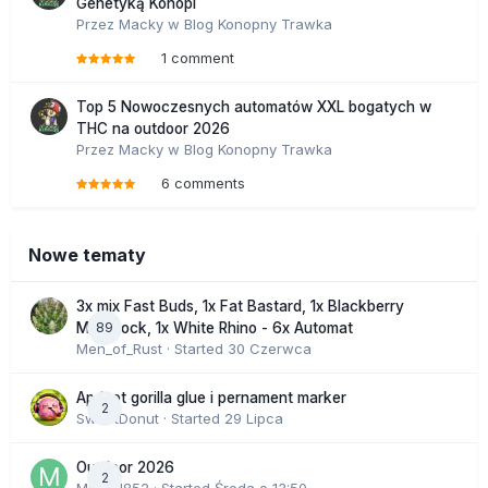
Genetyką Konopi
Przez
Macky
w
Blog Konopny Trawka
1 comment
Top 5 Nowoczesnych automatów XXL bogatych w
THC na outdoor 2026
Przez
Macky
w
Blog Konopny Trawka
6 comments
Nowe tematy
3x mix Fast Buds, 1x Fat Bastard, 1x Blackberry
89
Moonrock, 1x White Rhino - 6x Automat
Men_of_Rust
· Started
30 Czerwca
Apricot gorilla glue i pernament marker
2
SweetDonut
· Started
29 Lipca
Outdoor 2026
2