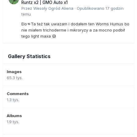
Runtz x2 | GMO Auto x1
Przez
Wesoły Ogród Aliena
·
Opublikowano
17 godzin
temu
Elo👊Ta też tak uwazam i dodałem ten Worms Humus bo
nie miałem trichoderme i mikroryzy a za mocno podbił
tego light maxa 😅
Gallery Statistics
Images
65.3 tys.
Comments
1.3 tys.
Albums
1.9 tys.