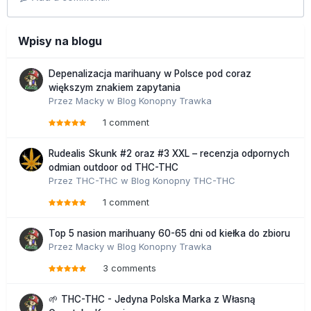
Wpisy na blogu
Depenalizacja marihuany w Polsce pod coraz
większym znakiem zapytania
Przez
Macky
w
Blog Konopny Trawka
1 comment
Rudealis Skunk #2 oraz #3 XXL – recenzja odpornych
odmian outdoor od THC-THC
Przez
THC-THC
w
Blog Konopny THC-THC
1 comment
Top 5 nasion marihuany 60-65 dni od kiełka do zbioru
Przez
Macky
w
Blog Konopny Trawka
3 comments
🌱 THC-THC - Jedyna Polska Marka z Własną