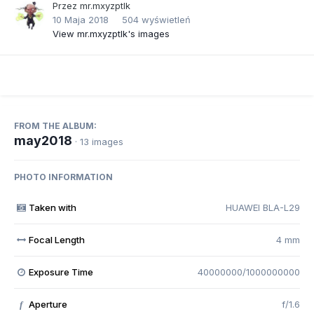
Przez
mr.mxyzptlk
10 Maja 2018
504 wyświetleń
View mr.mxyzptlk's images
FROM THE ALBUM:
may2018
· 13 images
PHOTO INFORMATION
Taken with
HUAWEI BLA-L29
Focal Length
4 mm
Exposure Time
40000000/1000000000
Aperture
f/1.6
f