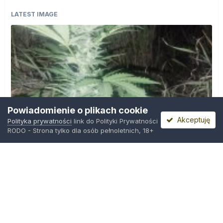
LATEST IMAGE
Powiadomienie o plikach cookie
Akceptuję
Polityka prywatności
link do Polityki Prywatności
RODO - Strona tylko dla osób pełnoletnich, 18+
IMG_20260804_221841.jpg
Przez
zielony_porucznik
,
Wczoraj o 00:23
Polityka prywatności
Kontakt
Ciasteczka
Trawka.org
Powered by Invision Community