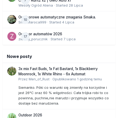
7
Cherry Runtz x2 | GMO Auto x1
Wesoły Ogród Aliena
· Started
28 Lipca
Outdoorowe automatyczne zmagania Smaka.
10
SmakMaroca999
· Started
4 Lipca
Outdoor automatów 2026
17
zielony_porucznik
· Started
7 Lipca
Nowe posty
3x mix Fast Buds, 1x Fat Bastard, 1x Blackberry
Moonrock, 1x White Rhino - 6x Automat
Przez
Men_of_Rust
·
Opublikowano
1 godzinę temu
Siemanko. Póki co warunki się zmieniły na korzystne i
jest 26°C oraz 60 % wilgotności. Cała trójka robi to co
powinna, puchnie,nie marudzi i przyjmuje wszystko co
dostaje bez marudzenia.
Outdoor 2026