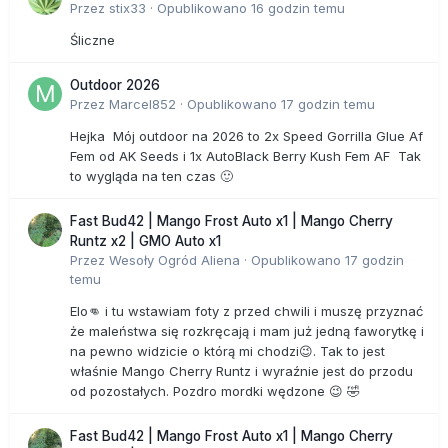
Przez
stix33
·
Opublikowano
16 godzin temu
Śliczne
Outdoor 2026
Przez
Marcel852
·
Opublikowano
17 godzin temu
Hejka Mój outdoor na 2026 to 2x Speed Gorrilla Glue Af
Fem od AK Seeds i 1x AutoBlack Berry Kush Fem AF Tak
to wygląda na ten czas 🙂
Fast Bud42 | Mango Frost Auto x1 | Mango Cherry
Runtz x2 | GMO Auto x1
Przez
Wesoły Ogród Aliena
·
Opublikowano
17 godzin
temu
Elo👊 i tu wstawiam foty z przed chwili i muszę przyznać
że maleństwa się rozkręcają i mam już jedną faworytkę i
na pewno widzicie o którą mi chodzi😉. Tak to jest
właśnie Mango Cherry Runtz i wyraźnie jest do przodu
od pozostałych. Pozdro mordki wędzone 😉 🤣
Fast Bud42 | Mango Frost Auto x1 | Mango Cherry