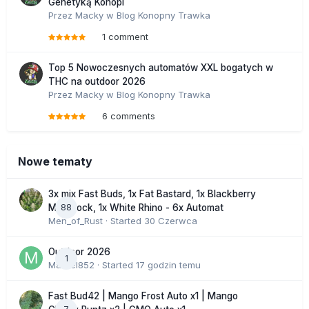
Genetyką Konopi
Przez
Macky
w
Blog Konopny Trawka
1 comment
Top 5 Nowoczesnych automatów XXL bogatych w
THC na outdoor 2026
Przez
Macky
w
Blog Konopny Trawka
6 comments
Nowe tematy
3x mix Fast Buds, 1x Fat Bastard, 1x Blackberry
88
Moonrock, 1x White Rhino - 6x Automat
Men_of_Rust
· Started
30 Czerwca
Outdoor 2026
1
Marcel852
· Started
17 godzin temu
Fast Bud42 | Mango Frost Auto x1 | Mango