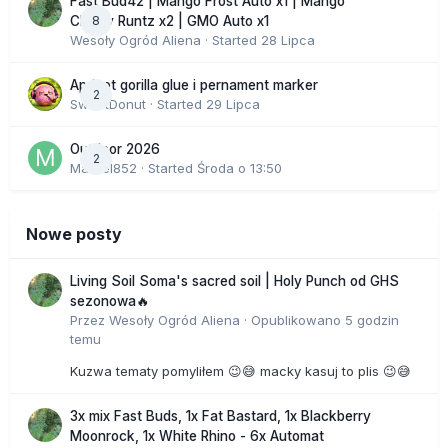
Fast Bud42 | Mango Frost Auto x1 | Mango
8
Cherry Runtz x2 | GMO Auto x1
Wesoły Ogród Aliena
· Started
28 Lipca
Apricot gorilla glue i pernament marker
2
SweetDonut
· Started
29 Lipca
Outdoor 2026
2
Marcel852
· Started
Środa o 13:50
Nowe posty
Living Soil Soma's sacred soil | Holy Punch od GHS
sezonowa🔥
Przez
Wesoły Ogród Aliena
·
Opublikowano
5 godzin
temu
Kuzwa tematy pomyliłem 😉😅 macky kasuj to plis 😉😅
3x mix Fast Buds, 1x Fat Bastard, 1x Blackberry
Moonrock, 1x White Rhino - 6x Automat