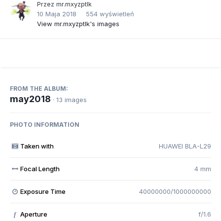
Przez
mr.mxyzptlk
10 Maja 2018
554 wyświetleń
View mr.mxyzptlk's images
FROM THE ALBUM:
may2018
· 13 images
PHOTO INFORMATION
Taken with
HUAWEI BLA-L29
Focal Length
4 mm
Exposure Time
40000000/1000000000
Aperture
f/1.6
f