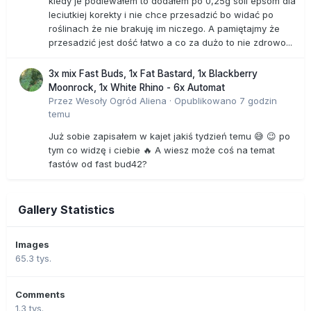
kiedy je podlewałem to dodałem po 0,25g soli epsom dla
leciutkiej korekty i nie chce przesadzić bo widać po
roślinach że nie brakuję im niczego. A pamiętajmy że
przesadzić jest dość łatwo a co za dużo to nie zdrowo...
3x mix Fast Buds, 1x Fat Bastard, 1x Blackberry
Moonrock, 1x White Rhino - 6x Automat
Przez
Wesoły Ogród Aliena
·
Opublikowano
7 godzin
temu
Już sobie zapisałem w kajet jakiś tydzień temu 😅 😉 po
tym co widzę i ciebie 🔥 A wiesz może coś na temat
fastów od fast bud42?
Gallery Statistics
Images
65.3 tys.
Comments
1.3 tys.