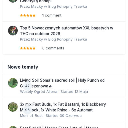
Genetyką Konopi
Przez
Macky
w
Blog Konopny Trawka
1 comment
Top 5 Nowoczesnych automatów XXL bogatych w
THC na outdoor 2026
Przez
Macky
w
Blog Konopny Trawka
6 comments
Nowe tematy
Living Soil Soma's sacred soil | Holy Punch od
47
GHS sezonowa🔥
Wesoły Ogród Aliena
· Started
12 Maja
3x mix Fast Buds, 1x Fat Bastard, 1x Blackberry
96
Moonrock, 1x White Rhino - 6x Automat
Men_of_Rust
· Started
30 Czerwca