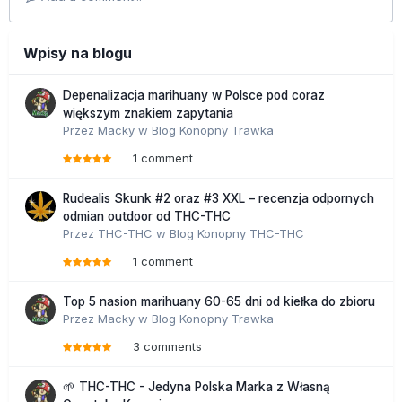
Wpisy na blogu
Depenalizacja marihuany w Polsce pod coraz
większym znakiem zapytania
Przez
Macky
w
Blog Konopny Trawka
1 comment
Rudealis Skunk #2 oraz #3 XXL – recenzja odpornych
odmian outdoor od THC-THC
Przez
THC-THC
w
Blog Konopny THC-THC
1 comment
Top 5 nasion marihuany 60-65 dni od kiełka do zbioru
Przez
Macky
w
Blog Konopny Trawka
3 comments
🌱 THC-THC - Jedyna Polska Marka z Własną