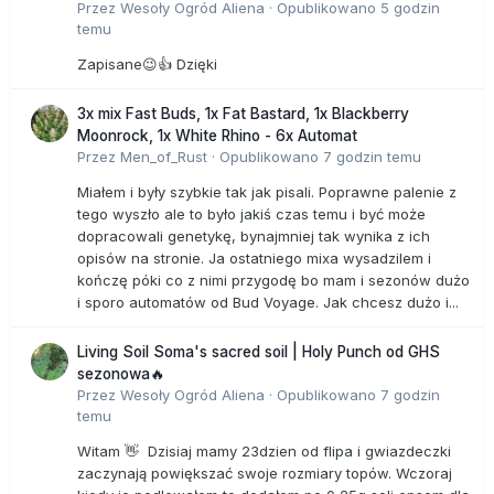
Przez
Wesoły Ogród Aliena
·
Opublikowano
5 godzin
temu
Zapisane😉👍 Dzięki
3x mix Fast Buds, 1x Fat Bastard, 1x Blackberry
Moonrock, 1x White Rhino - 6x Automat
Przez
Men_of_Rust
·
Opublikowano
7 godzin temu
Miałem i były szybkie tak jak pisali. Poprawne palenie z
tego wyszło ale to było jakiś czas temu i być może
dopracowali genetykę, bynajmniej tak wynika z ich
opisów na stronie. Ja ostatniego mixa wysadzilem i
kończę póki co z nimi przygodę bo mam i sezonów dużo
i sporo automatów od Bud Voyage. Jak chcesz dużo i...
Living Soil Soma's sacred soil | Holy Punch od GHS
sezonowa🔥
Przez
Wesoły Ogród Aliena
·
Opublikowano
7 godzin
temu
Witam 👋 Dzisiaj mamy 23dzien od flipa i gwiazdeczki
zaczynają powiększać swoje rozmiary topów. Wczoraj