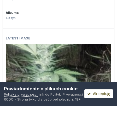
Albums
1.9 tys.
LATEST IMAGE
Powiadomienie o plikach cookie
Akceptuję
Polityka prywatności
link do Polityki Prywatności
RODO - Strona tylko dla osób pełnoletnich, 18+
IMG_20260804_221841.jpg