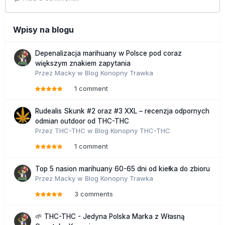
Wpisy na blogu
Depenalizacja marihuany w Polsce pod coraz
większym znakiem zapytania
Przez
Macky
w
Blog Konopny Trawka
1 comment
Rudealis Skunk #2 oraz #3 XXL – recenzja odpornych
odmian outdoor od THC-THC
Przez
THC-THC
w
Blog Konopny THC-THC
1 comment
Top 5 nasion marihuany 60-65 dni od kiełka do zbioru
Przez
Macky
w
Blog Konopny Trawka
3 comments
🌱 THC-THC - Jedyna Polska Marka z Własną