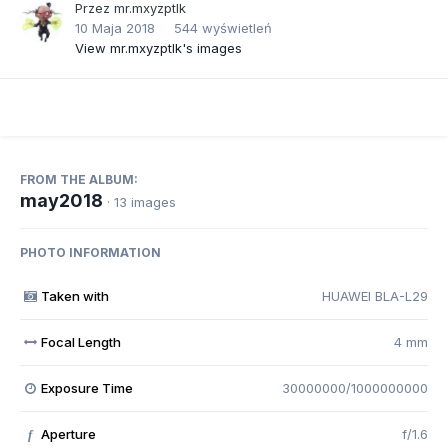
Przez
mr.mxyzptlk
10 Maja 2018
544 wyświetleń
View mr.mxyzptlk's images
FROM THE ALBUM:
may2018
· 13 images
PHOTO INFORMATION
Taken with
HUAWEI BLA-L29
Focal Length
4 mm
Exposure Time
30000000/1000000000
Aperture
f/1.6
f