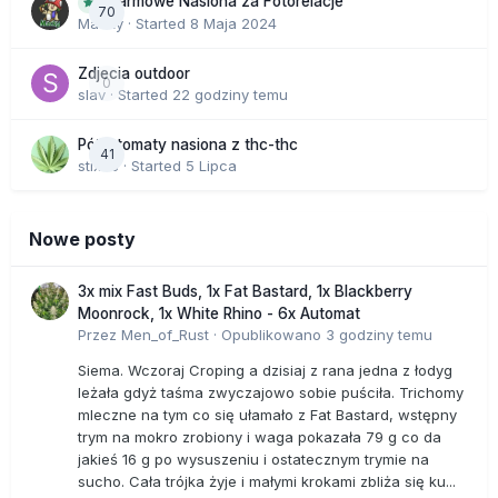
Darmowe Nasiona za Fotorelacje
70
Macky
· Started
8 Maja 2024
Zdjecia outdoor
0
slav
· Started
22 godziny temu
Półautomaty nasiona z thc-thc
41
stix33
· Started
5 Lipca
Nowe posty
3x mix Fast Buds, 1x Fat Bastard, 1x Blackberry
Moonrock, 1x White Rhino - 6x Automat
Przez
Men_of_Rust
·
Opublikowano
3 godziny temu
Siema. Wczoraj Croping a dzisiaj z rana jedna z łodyg
leżała gdyż taśma zwyczajowo sobie puściła. Trichomy
mleczne na tym co się ułamało z Fat Bastard, wstępny
trym na mokro zrobiony i waga pokazała 79 g co da
jakieś 16 g po wysuszeniu i ostatecznym trymie na
sucho. Cała trójka żyje i małymi krokami zbliża się ku...