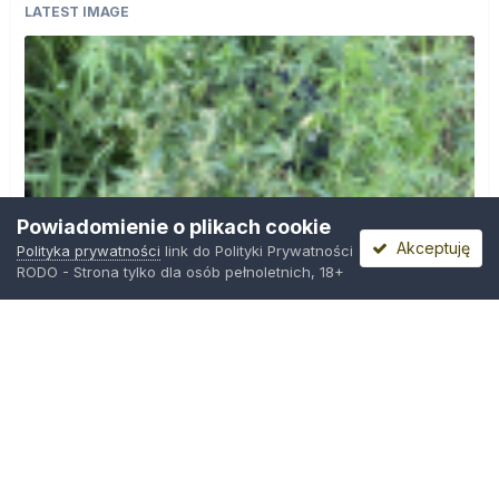
LATEST IMAGE
Powiadomienie o plikach cookie
Akceptuję
Polityka prywatności
link do Polityki Prywatności
RODO - Strona tylko dla osób pełnoletnich, 18+
IMG_0599.png
Przez
Osiedlowy Geniusz
,
14 godzin temu
Polityka prywatności
Kontakt
Ciasteczka
Trawka.org
Powered by Invision Community