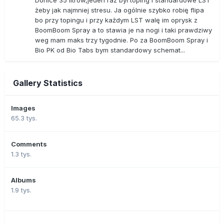
żeby jak najmniej stresu. Ja ogólnie szybko robię flipa
bo przy topingu i przy każdym LST walę im oprysk z
BoomBoom Spray a to stawia je na nogi i taki prawdziwy
weg mam maks trzy tygodnie. Po za BoomBoom Spray i
Bio PK od Bio Tabs bym standardowy schemat...
Gallery Statistics
Images
65.3 tys.
Comments
1.3 tys.
Albums
1.9 tys.