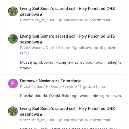
Living Soil Soma's sacred soil | Holy Punch od GHS
sezonowa🔥
Przez
Men_of_Rust
·
Opublikowano
16 godzin temu
Living Soil Soma's sacred soil | Holy Punch od GHS
sezonowa🔥
Przez
Wesoły Ogród Aliena
·
Opublikowano
16 godzin
temu
Muszę spróbować i kupię ten spray boomboom, jakiej to
firmy?
Darmowe Nasiona za Fotorelacje
Przez
fredom18
·
Opublikowano
16 godzin temu
Paczka dotarła. Dzięki. Było tego wiecej ale się rozeszło.
Living Soil Soma's sacred soil | Holy Punch od GHS
sezonowa🔥
Przez
Men_of_Rust
·
Opublikowano
16 godzin temu
Donice 35 litrów,jeden raz był toping i standardowe LST