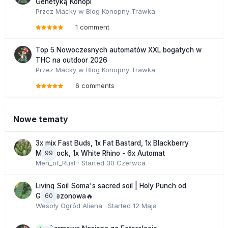
Genetyką Konopi
Przez
Macky
w
Blog Konopny Trawka
1 comment
Top 5 Nowoczesnych automatów XXL bogatych w
THC na outdoor 2026
Przez
Macky
w
Blog Konopny Trawka
6 comments
Nowe tematy
3x mix Fast Buds, 1x Fat Bastard, 1x Blackberry
99
Moonrock, 1x White Rhino - 6x Automat
Men_of_Rust
· Started
30 Czerwca
Living Soil Soma's sacred soil | Holy Punch od
60
GHS sezonowa🔥
Wesoły Ogród Aliena
· Started
12 Maja