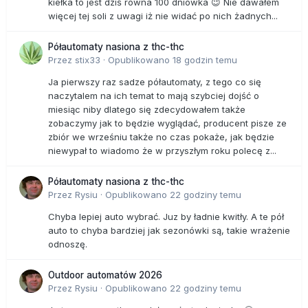
kiełka to jest dziś równa 100 dniówka 😉 Nie dawałem
więcej tej soli z uwagi iż nie widać po nich żadnych...
Półautomaty nasiona z thc-thc
Przez
stix33
·
Opublikowano
18 godzin temu
Ja pierwszy raz sadze półautomaty, z tego co się
naczytalem na ich temat to mają szybciej dojść o
miesiąc niby dlatego się zdecydowałem także
zobaczymy jak to będzie wyglądać, producent pisze ze
zbiór we wrześniu także no czas pokaże, jak będzie
niewypał to wiadomo że w przyszłym roku polecę z...
Półautomaty nasiona z thc-thc
Przez
Rysiu
·
Opublikowano
22 godziny temu
Chyba lepiej auto wybrać. Juz by ładnie kwitły. A te pół
auto to chyba bardziej jak sezonówki są, takie wrażenie
odnoszę.
Outdoor automatów 2026
Przez
Rysiu
·
Opublikowano
22 godziny temu