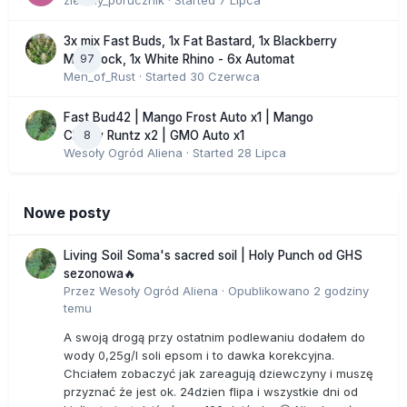
zielony_porucznik
· Started
7 Lipca
3x mix Fast Buds, 1x Fat Bastard, 1x Blackberry
97
Moonrock, 1x White Rhino - 6x Automat
Men_of_Rust
· Started
30 Czerwca
Fast Bud42 | Mango Frost Auto x1 | Mango
8
Cherry Runtz x2 | GMO Auto x1
Wesoły Ogród Aliena
· Started
28 Lipca
Nowe posty
Living Soil Soma's sacred soil | Holy Punch od GHS
sezonowa🔥
Przez
Wesoły Ogród Aliena
·
Opublikowano
2 godziny
temu
A swoją drogą przy ostatnim podlewaniu dodałem do
wody 0,25g/l soli epsom i to dawka korekcyjna.
Chciałem zobaczyć jak zareagują dziewczyny i muszę
przyznać że jest ok. 24dzien flipa i wszystkie dni od