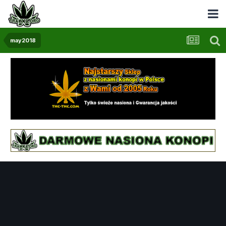
may2018