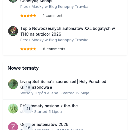
Genetyką Konopi
Przez
Macky
w
Blog Konopny Trawka
1 comment
Top 5 Nowoczesnych automatów XXL bogatych w
THC na outdoor 2026
Przez
Macky
w
Blog Konopny Trawka
6 comments
Nowe tematy
Living Soil Soma's sacred soil | Holy Punch od
48
GHS sezonowa🔥
Wesoły Ogród Aliena
· Started
12 Maja
Półautomaty nasiona z thc-thc
41
stix33
· Started
5 Lipca
Outdoor automatów 2026
19