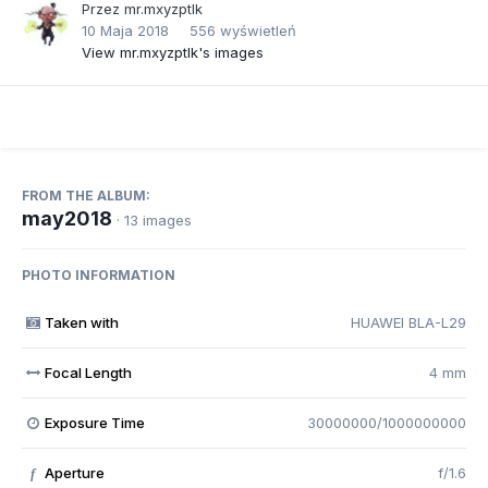
Przez
mr.mxyzptlk
10 Maja 2018
556 wyświetleń
View mr.mxyzptlk's images
FROM THE ALBUM:
may2018
· 13 images
PHOTO INFORMATION
Taken with
HUAWEI BLA-L29
Focal Length
4 mm
Exposure Time
30000000/1000000000
Aperture
f/1.6
f