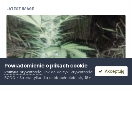
LATEST IMAGE
Powiadomienie o plikach cookie
Akceptuję
Polityka prywatności
link do Polityki Prywatności
RODO - Strona tylko dla osób pełnoletnich, 18+
IMG_20260804_221841.jpg
Przez
zielony_porucznik
,
Środa o 00:23
Polityka prywatności
Kontakt
Ciasteczka
Trawka.org
Powered by Invision Community