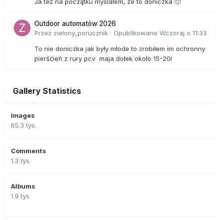
Ja tez na początku myslałem, że to doniczka 🙂
Outdoor automatów 2026
Przez
zielony_porucznik
·
Opublikowano
Wczoraj o 11:33
To nie doniczka jak były młode to zrobiłem im ochronny
pierśćień z rury pcv maja dołek około 15-20l
Gallery Statistics
Images
65.3 tys.
Comments
1.3 tys.
Albums
1.9 tys.