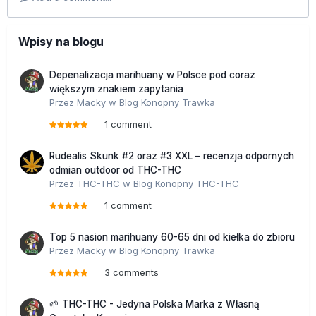
Wpisy na blogu
Depenalizacja marihuany w Polsce pod coraz
większym znakiem zapytania
Przez
Macky
w
Blog Konopny Trawka
1 comment
Rudealis Skunk #2 oraz #3 XXL – recenzja odpornych
odmian outdoor od THC-THC
Przez
THC-THC
w
Blog Konopny THC-THC
1 comment
Top 5 nasion marihuany 60-65 dni od kiełka do zbioru
Przez
Macky
w
Blog Konopny Trawka
3 comments
🌱 THC-THC - Jedyna Polska Marka z Własną