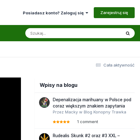
Zarejestruj się
Posiadasz konto? Zaloguj się
Cała aktywność
Wpisy na blogu
Depenalizacja marihuany w Polsce pod
coraz większym znakiem zapytania
Przez
Macky
w
Blog Konopny Trawka
1 comment
Rudealis Skunk #2 oraz #3 XXL –