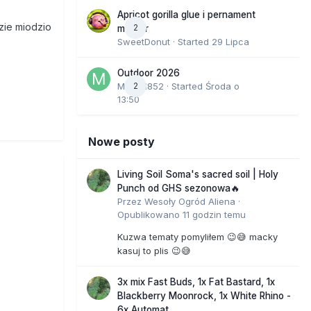
Apricot gorilla glue i pernament
zie miodzio
2
marker
SweetDonut
· Started
29 Lipca
Outdoor 2026
Marcel852
2
· Started
Środa o
13:50
Nowe posty
Living Soil Soma's sacred soil | Holy
Punch od GHS sezonowa🔥
Przez
Wesoły Ogród Aliena
·
Opublikowano
11 godzin temu
Kuzwa tematy pomyliłem 😉😅 macky
kasuj to plis 😉😅
3x mix Fast Buds, 1x Fat Bastard, 1x
Blackberry Moonrock, 1x White Rhino -
6x Automat