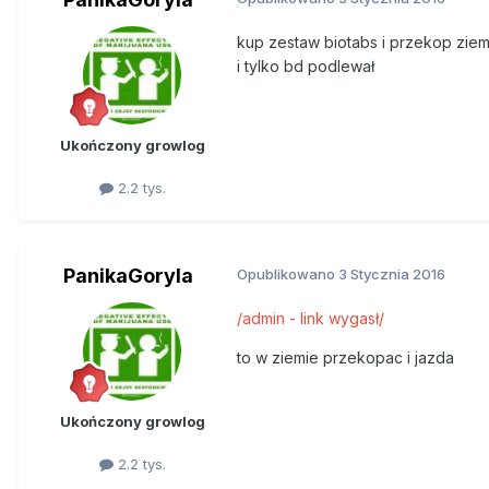
kup zestaw biotabs i przekop ziem
i tylko bd podlewał
Ukończony growlog
2.2 tys.
PanikaGoryla
Opublikowano
3 Stycznia 2016
/admin - link wygasł/
to w ziemie przekopac i jazda
Ukończony growlog
2.2 tys.