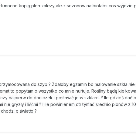
ndi mocno kopią plon zalezy ale z sezonow na biotabs cos wyjdzie 
a przymocowana do szyb ? Zdałoby egzamin bo malowanie szkła nie
m temat to popytam o wszystko co mnie nurtuje. Rośliny będę kiełko
 czy najpierw do doniczek i postawić je w szklarni ? Ile gdzieś dać 
i nie gryzły i liśćmi ? I ile powinienem otrzymać średnio plonów z 
 chodzi o światło ?