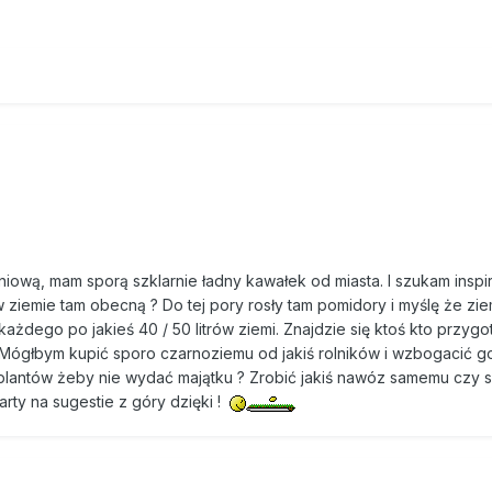
iową, mam sporą szklarnie ładny kawałek od miasta. I szukam inspir
w ziemie tam obecną ? Do tej pory rosły tam pomidory i myślę że zi
 każdego po jakieś 40 / 50 litrów ziemi. Znajdzie się ktoś kto przygo
 Mógłbym kupić sporo czarnoziemu od jakiś rolników i wzbogacić g
plantów żeby nie wydać majątku ? Zrobić jakiś nawóz samemu czy s
rty na sugestie z góry dzięki !