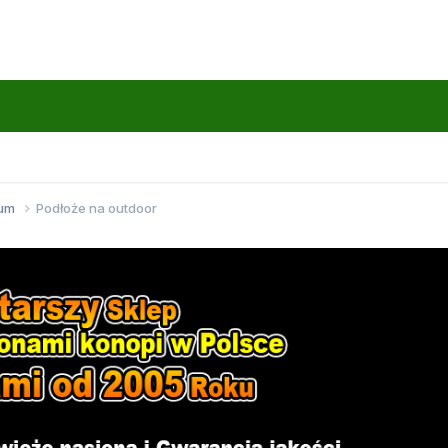
wum
Podłoże na outdoor