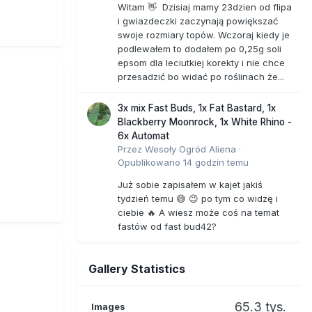
Witam 👋 Dzisiaj mamy 23dzien od flipa
i gwiazdeczki zaczynają powiększać
swoje rozmiary topów. Wczoraj kiedy je
podlewałem to dodałem po 0,25g soli
epsom dla leciutkiej korekty i nie chce
przesadzić bo widać po roślinach że...
3x mix Fast Buds, 1x Fat Bastard, 1x
Blackberry Moonrock, 1x White Rhino -
6x Automat
Przez
Wesoły Ogród Aliena
·
Opublikowano
14 godzin temu
Już sobie zapisałem w kajet jakiś
tydzień temu 😅 😉 po tym co widzę i
ciebie 🔥 A wiesz może coś na temat
fastów od fast bud42?
Gallery Statistics
65.3 tys.
Images