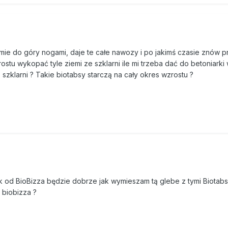
iemie do góry nogami, daje te całe nawozy i po jakimś czasie znów 
ostu wykopać tyle ziemi ze szklarni ile mi trzeba dać do betoniark
 szklarni ? Takie biotabsy starczą na cały okres wzrostu ?
 od BioBizza będzie dobrze jak wymieszam tą glebe z tymi Biotabs
 biobizza ?