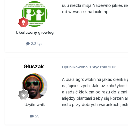
uuu niezła misja Napewno jakieś i
od wewnatrz na bialo np
Ukończony growlog
2.2 tys.
Głuszak
Opublikowano
3 Stycznia 2016
A biała agrowłóknina jakaś cienk
najfajniejszych. Jak już założyłe
a sadzić kiełkiem od razu do ziemi
między plantami żeby się korzeniam
indic przy dobrych warunkach jeśli
Użytkownik
55