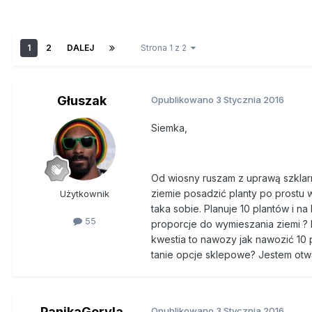
1
2
DALEJ
Strona 1 z 2
Głuszak
Opublikowano
3 Stycznia 2016
Siemka,
Od wiosny ruszam z uprawą szklarn
ziemie posadzić planty po prostu 
Użytkownik
taka sobie. Planuje 10 plantów i na
55
proporcje do wymieszania ziemi ?
kwestia to nawozy jak nawozić 10 
tanie opcje sklepowe? Jestem otwa
PanikaGoryla
Opublikowano
3 Stycznia 2016