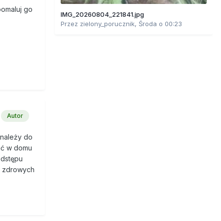
pomaluj go
IMG_20260804_221841.jpg
Przez
zielony_porucznik
,
Środa o 00:23
Autor
 należy do
wać w domu
odstępu
10 zdrowych