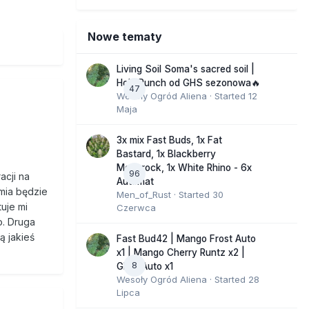
Nowe tematy
Living Soil Soma's sacred soil |
Holy Punch od GHS sezonowa🔥
47
Wesoły Ogród Aliena
· Started
12
Maja
3x mix Fast Buds, 1x Fat
Bastard, 1x Blackberry
Moonrock, 1x White Rhino - 6x
96
acji na
Automat
emia będzie
Men_of_Rust
· Started
30
tuje mi
Czerwca
o. Druga
ą jakieś
Fast Bud42 | Mango Frost Auto
x1 | Mango Cherry Runtz x2 |
8
GMO Auto x1
Wesoły Ogród Aliena
· Started
28
Lipca