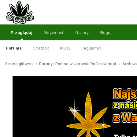
Przeglądaj
Aktywność
Gallery
Blogs
Forums
Chatbox
Kluby
Regulamin
Strona główna
Porady i Pomoc w Uprawie Roślin Konopi
Archi