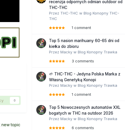
recenzja odpornych odmian outdoor od
THC-THC
Przez
THC-THC
w
Blog Konopny THC-
THC
1 comment
Top 5 nasion marihuany 60-65 dni od
kiełka do zbioru
Przez
Macky
w
Blog Konopny Trawka
3 comments
🌱 THC-THC - Jedyna Polska Marka z
Własną Genetyką Konopi
Przez
Macky
w
Blog Konopny Trawka
1 comment
cy
0
Top 5 Nowoczesnych automatów XXL
bogatych w THC na outdoor 2026
Przez
Macky
w
Blog Konopny Trawka
t new topic
6 comments