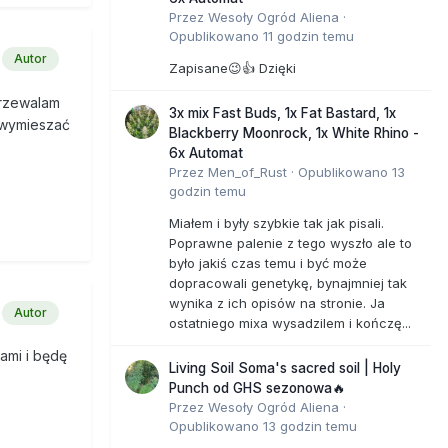
Przez
Wesoły Ogród Aliena
·
Opublikowano
11 godzin temu
Autor
Zapisane😉👍 Dzięki
przewalam
3x mix Fast Buds, 1x Fat Bastard, 1x
i wymieszać
Blackberry Moonrock, 1x White Rhino -
6x Automat
Przez
Men_of_Rust
·
Opublikowano
13
godzin temu
Miałem i były szybkie tak jak pisali.
Poprawne palenie z tego wyszło ale to
było jakiś czas temu i być może
dopracowali genetykę, bynajmniej tak
wynika z ich opisów na stronie. Ja
Autor
ostatniego mixa wysadzilem i kończę...
ami i będę
Living Soil Soma's sacred soil | Holy
Punch od GHS sezonowa🔥
Przez
Wesoły Ogród Aliena
·
Opublikowano
13 godzin temu