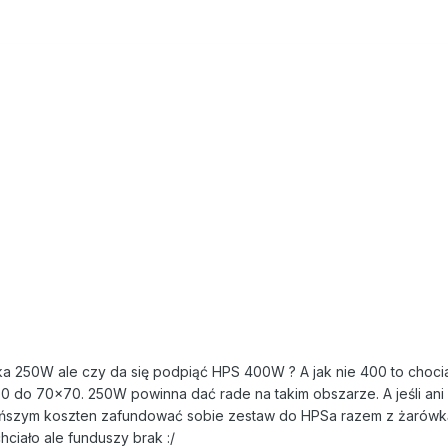
ka 250W ale czy da się podpiąć HPS 400W ? A jak nie 400 to choci
 do 70x70. 250W powinna dać rade na takim obszarze. A jeśli ani 
tańszym koszten zafundować sobie zestaw do HPSa razem z żaró
ciało ale funduszy brak :/