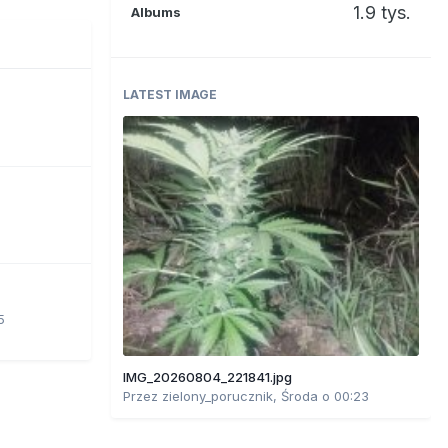
1.9 tys.
Albums
LATEST IMAGE
5
IMG_20260804_221841.jpg
Przez
zielony_porucznik
,
Środa o 00:23