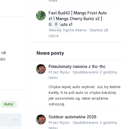
Fast Bud42 | Mango Frost Auto
x1 | Mango Cherry Runtz x2 |
8
GMO Auto x1
Wesoły Ogród Aliena
· Started
28
Lipca
Nowe posty
w ok
ści.
Półautomaty nasiona z thc-thc
Przez
Rysiu
·
Opublikowano
2 godziny
temu
Chyba lepiej auto wybrać. Juz by ładnie
kwitły. A te pół auto to chyba bardziej
jak sezonówki są, takie wrażenie
odnoszę.
Autor
Outdoor automatów 2026
Przez
Rysiu
·
Opublikowano
2 godziny
temu