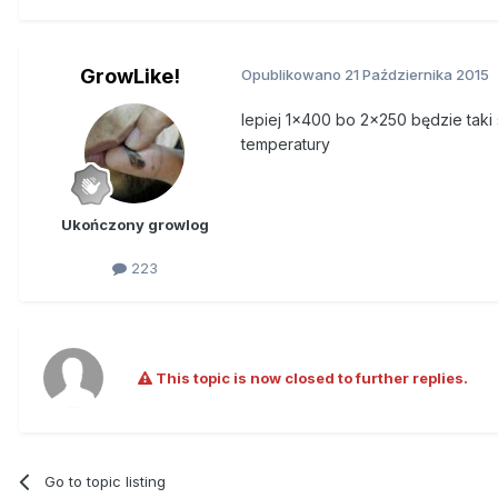
GrowLike!
Opublikowano
21 Października 2015
lepiej 1x400 bo 2x250 będzie taki 
temperatury
Ukończony growlog
223
This topic is now closed to further replies.
Go to topic listing