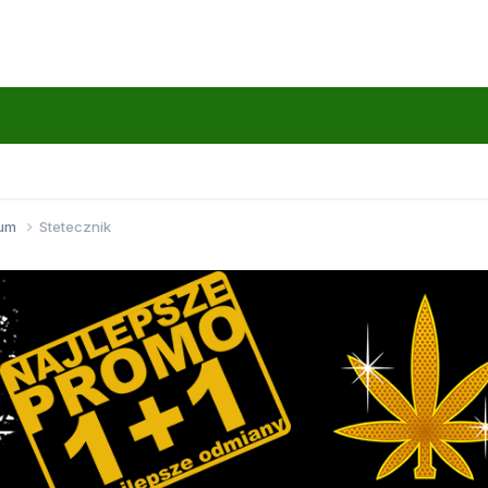
wum
Stetecznik