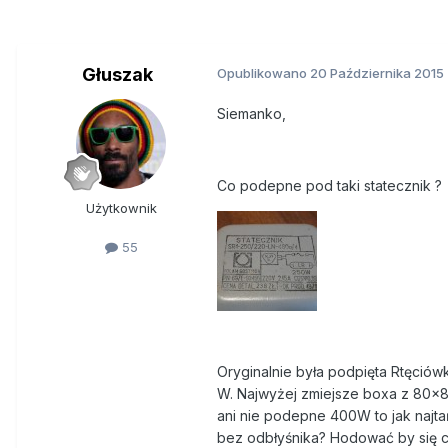
Głuszak
Opublikowano
20 Października 2015
Siemanko,
Co podepne pod taki statecznik ?
Użytkownik
55
Oryginalnie była podpięta Rtęciów
W. Najwyżej zmiejsze boxa z 80x80
ani nie podepne 400W to jak naj
bez odbłyśnika? Hodować by się ch