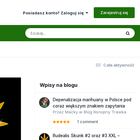
Zarejestruj się
Posiadasz konto? Zaloguj się
Cała aktywność
Wpisy na blogu
Depenalizacja marihuany w Polsce pod
coraz większym znakiem zapytania
Przez
Macky
w
Blog Konopny Trawka
1 comment
Rudealis Skunk #2 oraz #3 XXL –