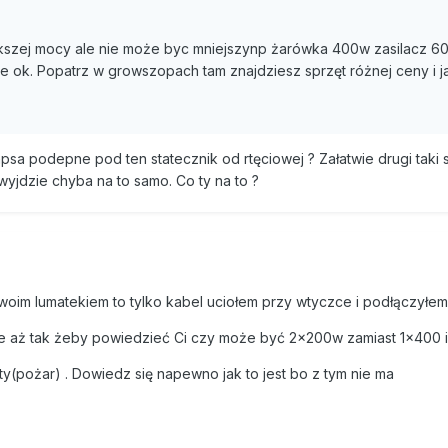
ększej mocy ale nie może byc mniejszynp żarówka 400w zasilacz 6
 ok. Popatrz w growszopach tam znajdziesz sprzęt różnej ceny i ja
hpsa podepne pod ten statecznik od rtęciowej ? Załatwie drugi taki s
jdzie chyba na to samo. Co ty na to ?
swoim lumatekiem to tylko kabel uciołem przy wtyczce i podłączyłem
ce aż tak żeby powiedzieć Ci czy może być 2x200w zamiast 1x400 i
aty(pożar) . Dowiedz się napewno jak to jest bo z tym nie ma