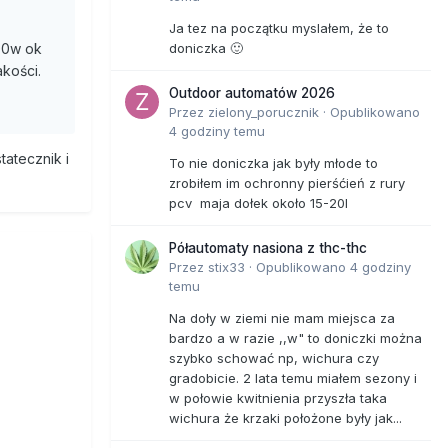
Ja tez na początku myslałem, że to
doniczka 🙂
00w ok
kości.
Outdoor automatów 2026
Przez
zielony_porucznik
·
Opublikowano
4 godziny temu
tatecznik i
To nie doniczka jak były młode to
zrobiłem im ochronny pierśćień z rury
pcv maja dołek około 15-20l
Półautomaty nasiona z thc-thc
Przez
stix33
·
Opublikowano
4 godziny
temu
Na doły w ziemi nie mam miejsca za
bardzo a w razie ,,w" to doniczki można
szybko schować np, wichura czy
gradobicie. 2 lata temu miałem sezony i
w połowie kwitnienia przyszła taka
wichura że krzaki położone były jak...