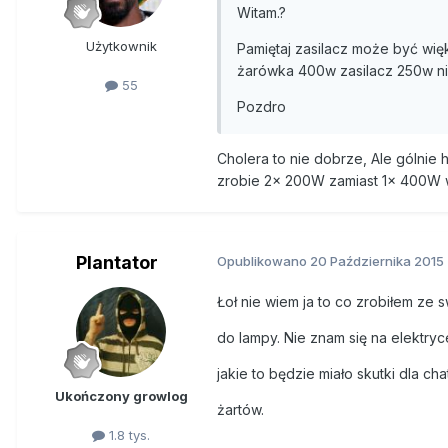
Witam.?
Użytkownik
Pamiętaj zasilacz może być wi
żarówka 400w zasilacz 250w nie
55
Pozdro
Cholera to nie dobrze, Ale gólnie 
zrobie 2x 200W zamiast 1x 400W wy
Plantator
Opublikowano
20 Października 2015
Łoł nie wiem ja to co zrobiłem ze 
do lampy. Nie znam się na elektry
jakie to będzie miało skutki dla ch
Ukończony growlog
żartów.
1.8 tys.