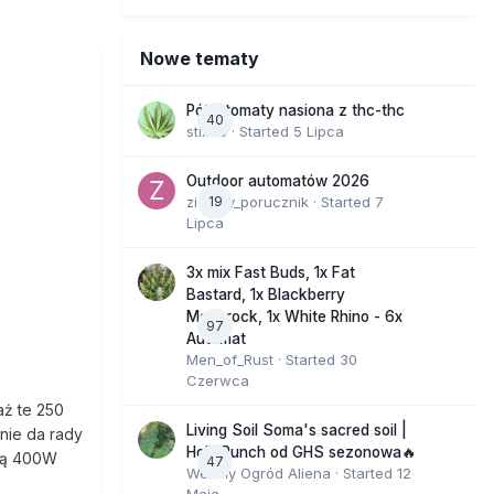
Nowe tematy
Półautomaty nasiona z thc-thc
40
stix33
· Started
5 Lipca
Outdoor automatów 2026
zielony_porucznik
19
· Started
7
Lipca
3x mix Fast Buds, 1x Fat
Bastard, 1x Blackberry
Moonrock, 1x White Rhino - 6x
97
Automat
Men_of_Rust
· Started
30
Czerwca
aż te 250
Living Soil Soma's sacred soil |
nie da rady
Holy Punch od GHS sezonowa🔥
wką 400W
47
Wesoły Ogród Aliena
· Started
12
Maja