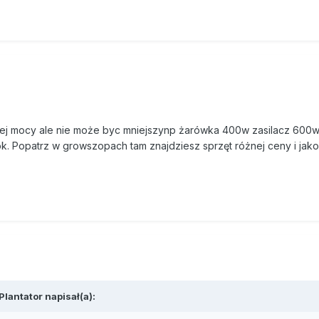
zej mocy ale nie może byc mniejszynp żarówka 400w zasilacz 600
. Popatrz w growszopach tam znajdziesz sprzęt różnej ceny i jako
lantator napisał(a):