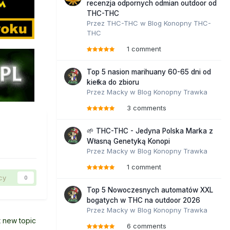
recenzja odpornych odmian outdoor od
THC-THC
Przez
THC-THC
w
Blog Konopny THC-
THC
1 comment
Top 5 nasion marihuany 60-65 dni od
kiełka do zbioru
Przez
Macky
w
Blog Konopny Trawka
3 comments
🌱 THC-THC - Jedyna Polska Marka z
Własną Genetyką Konopi
Przez
Macky
w
Blog Konopny Trawka
1 comment
cy
0
Top 5 Nowoczesnych automatów XXL
bogatych w THC na outdoor 2026
Przez
Macky
w
Blog Konopny Trawka
t new topic
6 comments