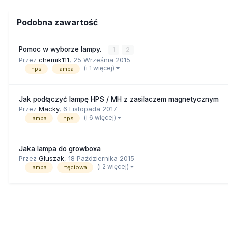
Podobna zawartość
Pomoc w wyborze lampy.
1
2
Przez
chemik111
,
25 Września 2015
(i 1 więcej)
hps
lampa
Jak podłączyć lampę HPS / MH z zasilaczem magnetycznym
Przez
Macky
,
6 Listopada 2017
(i 6 więcej)
lampa
hps
Jaka lampa do growboxa
Przez
Głuszak
,
18 Października 2015
(i 2 więcej)
lampa
rtęciowa