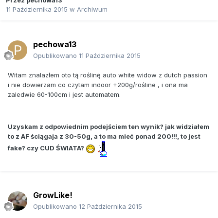
Przez
pechowa13
11 Października 2015
w
Archiwum
pechowa13
Opublikowano
11 Października 2015
Witam znalazłem oto tą roślinę auto white widow z dutch passion
i nie dowierzam co czytam indoor +200g/rośline , i ona ma
zaledwie 60-100cm i jest automatem.
Uzyskam z odpowiednim podejściem ten wynik? jak widziałem
to z AF ściągaja z 30-50g, a to ma mieć ponad 200!!!, to jest
fake? czy CUD ŚWIATA?
GrowLike!
Opublikowano
12 Października 2015