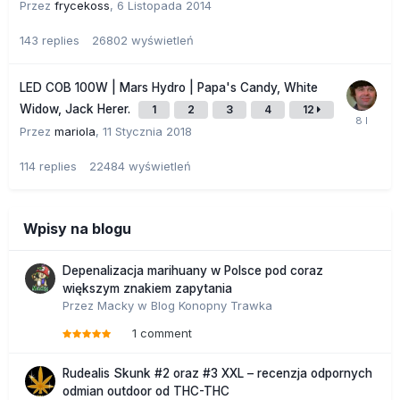
Przez
frycekoss
,
6 Listopada 2014
143
replies
26802
wyświetleń
LED COB 100W | Mars Hydro | Papa's Candy, White
Widow, Jack Herer.
1
2
3
4
12
Przez
mariola
,
11 Stycznia 2018
114
replies
22484
wyświetleń
Wpisy na blogu
Depenalizacja marihuany w Polsce pod coraz
większym znakiem zapytania
Przez
Macky
w
Blog Konopny Trawka
1 comment
Rudealis Skunk #2 oraz #3 XXL – recenzja odpornych
odmian outdoor od THC-THC