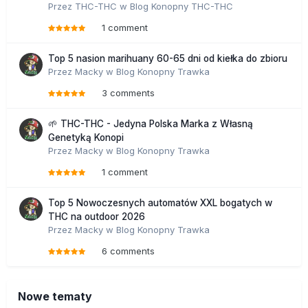
Przez
THC-THC
w
Blog Konopny THC-THC
1 comment
Top 5 nasion marihuany 60-65 dni od kiełka do zbioru
Przez
Macky
w
Blog Konopny Trawka
3 comments
🌱 THC-THC - Jedyna Polska Marka z Własną
Genetyką Konopi
Przez
Macky
w
Blog Konopny Trawka
1 comment
Top 5 Nowoczesnych automatów XXL bogatych w
THC na outdoor 2026
Przez
Macky
w
Blog Konopny Trawka
6 comments
Nowe tematy