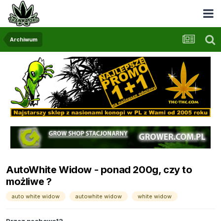
Archiwum
AutoWhite Widow - ponad 200g, czy to
możliwe ?
auto white widow
autowhite widow
white widow