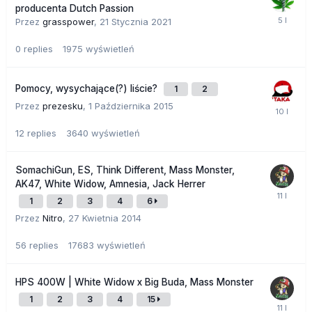
producenta Dutch Passion
Przez
grasspower
,
21 Stycznia 2021
0
replies
1975
wyświetleń
Pomocy, wysychające(?) liście?
1
2
Przez
prezesku
,
1 Października 2015
12
replies
3640
wyświetleń
SomachiGun, ES, Think Different, Mass Monster,
AK47, White Widow, Amnesia, Jack Herrer
1
2
3
4
6
Przez
Nitro
,
27 Kwietnia 2014
56
replies
17683
wyświetleń
HPS 400W | White Widow x Big Buda, Mass Monster
1
2
3
4
15