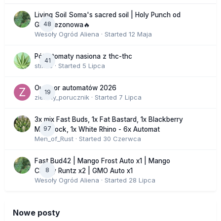
Living Soil Soma's sacred soil | Holy Punch od
48
GHS sezonowa🔥
Wesoły Ogród Aliena
· Started
12 Maja
Półautomaty nasiona z thc-thc
41
stix33
· Started
5 Lipca
Outdoor automatów 2026
19
zielony_porucznik
· Started
7 Lipca
3x mix Fast Buds, 1x Fat Bastard, 1x Blackberry
97
Moonrock, 1x White Rhino - 6x Automat
Men_of_Rust
· Started
30 Czerwca
Fast Bud42 | Mango Frost Auto x1 | Mango
8
Cherry Runtz x2 | GMO Auto x1
Wesoły Ogród Aliena
· Started
28 Lipca
Nowe posty