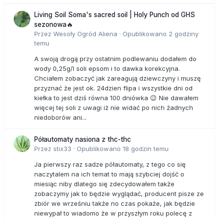
Living Soil Soma's sacred soil | Holy Punch od GHS
sezonowa🔥
Przez
Wesoły Ogród Aliena
·
Opublikowano
2 godziny
temu
A swoją drogą przy ostatnim podlewaniu dodałem do
wody 0,25g/l soli epsom i to dawka korekcyjna.
Chciałem zobaczyć jak zareagują dziewczyny i muszę
przyznać że jest ok. 24dzien flipa i wszystkie dni od
kiełka to jest dziś równa 100 dniówka 😉 Nie dawałem
więcej tej soli z uwagi iż nie widać po nich żadnych
niedoborów ani...
Półautomaty nasiona z thc-thc
Przez
stix33
·
Opublikowano
18 godzin temu
Ja pierwszy raz sadze półautomaty, z tego co się
naczytalem na ich temat to mają szybciej dojść o
miesiąc niby dlatego się zdecydowałem także
zobaczymy jak to będzie wyglądać, producent pisze ze
zbiór we wrześniu także no czas pokaże, jak będzie
niewypał to wiadomo że w przyszłym roku polecę z