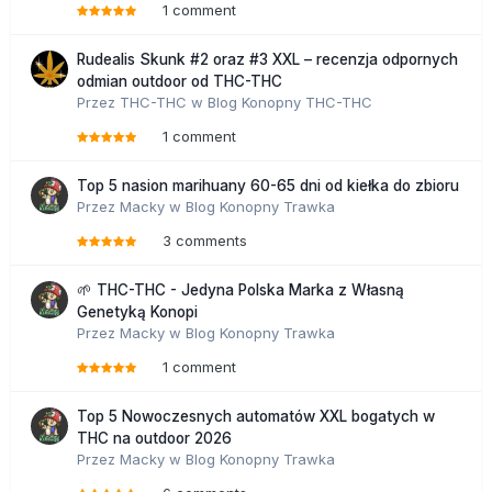
1 comment
Rudealis Skunk #2 oraz #3 XXL – recenzja odpornych
odmian outdoor od THC-THC
Przez
THC-THC
w
Blog Konopny THC-THC
1 comment
Top 5 nasion marihuany 60-65 dni od kiełka do zbioru
Przez
Macky
w
Blog Konopny Trawka
3 comments
🌱 THC-THC - Jedyna Polska Marka z Własną
Genetyką Konopi
Przez
Macky
w
Blog Konopny Trawka
1 comment
Top 5 Nowoczesnych automatów XXL bogatych w
THC na outdoor 2026
Przez
Macky
w
Blog Konopny Trawka