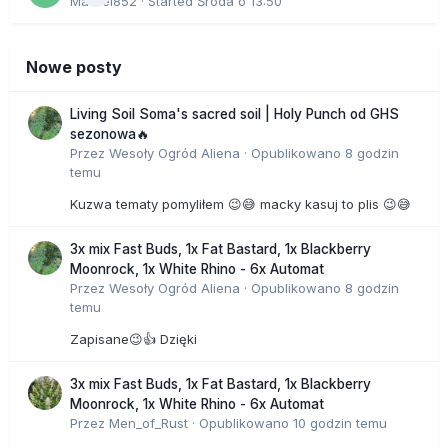
Marcel852
· Started
Środa o 13:50
Nowe posty
Living Soil Soma's sacred soil | Holy Punch od GHS
sezonowa🔥
Przez
Wesoły Ogród Aliena
·
Opublikowano
8 godzin
temu
Kuzwa tematy pomyliłem 😉😅 macky kasuj to plis 😉😅
3x mix Fast Buds, 1x Fat Bastard, 1x Blackberry
Moonrock, 1x White Rhino - 6x Automat
Przez
Wesoły Ogród Aliena
·
Opublikowano
8 godzin
temu
Zapisane😉👍 Dzięki
3x mix Fast Buds, 1x Fat Bastard, 1x Blackberry
Moonrock, 1x White Rhino - 6x Automat
Przez
Men_of_Rust
·
Opublikowano
10 godzin temu