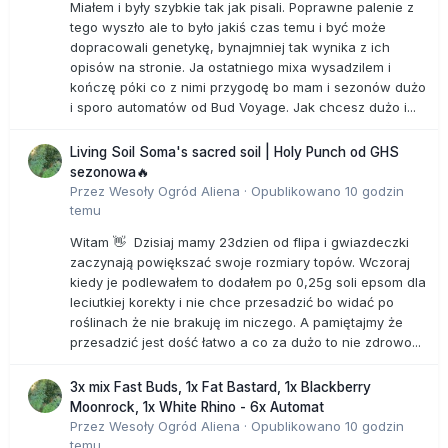
Miałem i były szybkie tak jak pisali. Poprawne palenie z
tego wyszło ale to było jakiś czas temu i być może
dopracowali genetykę, bynajmniej tak wynika z ich
opisów na stronie. Ja ostatniego mixa wysadzilem i
kończę póki co z nimi przygodę bo mam i sezonów dużo
i sporo automatów od Bud Voyage. Jak chcesz dużo i...
Living Soil Soma's sacred soil | Holy Punch od GHS
sezonowa🔥
Przez
Wesoły Ogród Aliena
·
Opublikowano
10 godzin
temu
Witam 👋 Dzisiaj mamy 23dzien od flipa i gwiazdeczki
zaczynają powiększać swoje rozmiary topów. Wczoraj
kiedy je podlewałem to dodałem po 0,25g soli epsom dla
leciutkiej korekty i nie chce przesadzić bo widać po
roślinach że nie brakuję im niczego. A pamiętajmy że
przesadzić jest dość łatwo a co za dużo to nie zdrowo...
3x mix Fast Buds, 1x Fat Bastard, 1x Blackberry
Moonrock, 1x White Rhino - 6x Automat
Przez
Wesoły Ogród Aliena
·
Opublikowano
10 godzin
temu