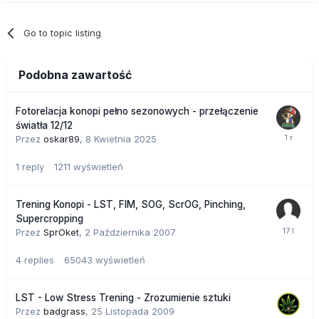
Go to topic listing
Podobna zawartość
Fotorelacja konopi pełno sezonowych - przełączenie
światła 12/12
Przez
oskar89
,
8 Kwietnia 2025
1
reply
1211
wyświetleń
Trening Konopi - LST, FIM, SOG, ScrOG, Pinching,
Supercropping
Przez
SprOket
,
2 Października 2007
4
replies
65043
wyświetleń
LST - Low Stress Trening - Zrozumienie sztuki
Przez
badgrass
,
25 Listopada 2009