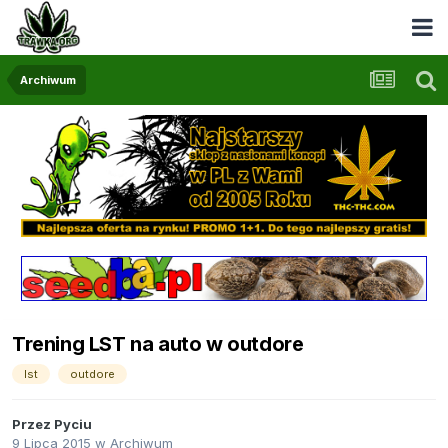
Archiwum
Trening LST na auto w outdore
lst
outdore
Przez
Pyciu
9 Lipca 2015
w
Archiwum