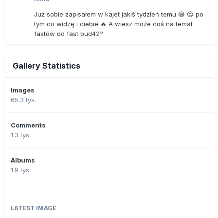
Już sobie zapisałem w kajet jakiś tydzień temu 😅 😉 po
tym co widzę i ciebie 🔥 A wiesz może coś na temat
fastów od fast bud42?
Gallery Statistics
Images
65.3 tys.
Comments
1.3 tys.
Albums
1.9 tys.
LATEST IMAGE