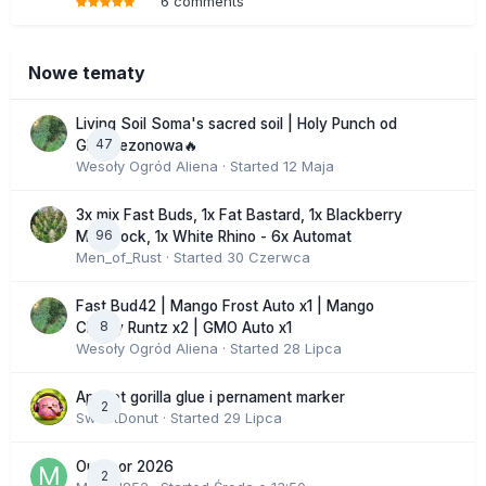
6 comments
Nowe tematy
Living Soil Soma's sacred soil | Holy Punch od
47
GHS sezonowa🔥
Wesoły Ogród Aliena
· Started
12 Maja
3x mix Fast Buds, 1x Fat Bastard, 1x Blackberry
96
Moonrock, 1x White Rhino - 6x Automat
Men_of_Rust
· Started
30 Czerwca
Fast Bud42 | Mango Frost Auto x1 | Mango
8
Cherry Runtz x2 | GMO Auto x1
Wesoły Ogród Aliena
· Started
28 Lipca
Apricot gorilla glue i pernament marker
2
SweetDonut
· Started
29 Lipca
Outdoor 2026
2