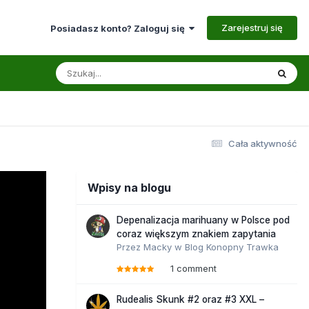
Zarejestruj się
Posiadasz konto? Zaloguj się
Cała aktywność
Wpisy na blogu
Depenalizacja marihuany w Polsce pod
coraz większym znakiem zapytania
Przez
Macky
w
Blog Konopny Trawka
1 comment
Rudealis Skunk #2 oraz #3 XXL –