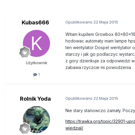
Kubas666
Opublikowano
22 Maja 2015
Witam kupilem
Growbox 80x80x160
hodowac automaty mam lampe hps 
ten
wentylator Dospel wentylator 
starczy i jak go podlaczyc wystar
z gory dzienkuje za odpowiedzi w
Użytkownik
zabawa rzyczcie mi powodzenia
1
Rolnik Yoda
Opublikowano
22 Maja 2015
Nie stary stanowczo zamały. Poczy
https://trawka.org/topic/32901-u
wiedzial/