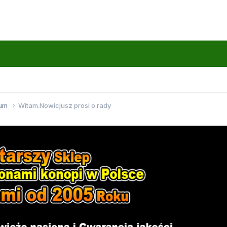
wum
Witam.Nowicjusz prosi o rady