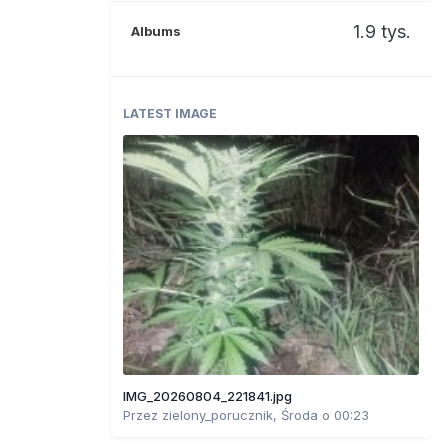
1.9 tys.
Albums
LATEST IMAGE
IMG_20260804_221841.jpg
Przez
zielony_porucznik
,
Środa o 00:23