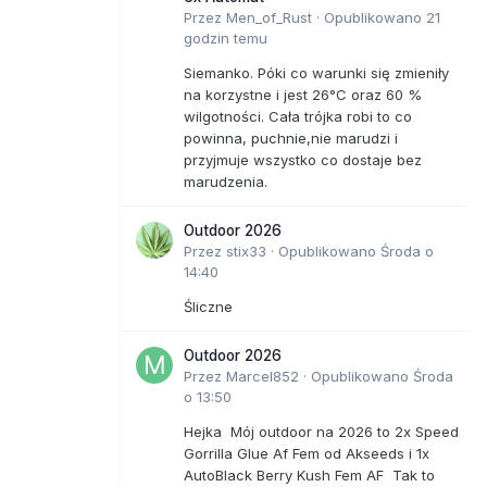
Przez
Men_of_Rust
·
Opublikowano
21
godzin temu
Siemanko. Póki co warunki się zmieniły
na korzystne i jest 26°C oraz 60 %
wilgotności. Cała trójka robi to co
powinna, puchnie,nie marudzi i
przyjmuje wszystko co dostaje bez
marudzenia.
Outdoor 2026
Przez
stix33
·
Opublikowano
Środa o
14:40
Śliczne
Outdoor 2026
Przez
Marcel852
·
Opublikowano
Środa
o 13:50
Hejka Mój outdoor na 2026 to 2x Speed
Gorrilla Glue Af Fem od Akseeds i 1x
AutoBlack Berry Kush Fem AF Tak to