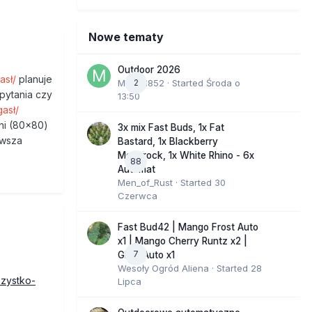
Nowe tematy
Outdoor 2026
gasł/
planuje
Marcel852
2
· Started
Środa o
pytania czy
13:50
gasł/
hni (80x80)
3x mix Fast Buds, 1x Fat
rwsza
Bastard, 1x Blackberry
Moonrock, 1x White Rhino - 6x
88
Automat
Men_of_Rust
· Started
30
Czerwca
Fast Bud42 | Mango Frost Auto
x1 | Mango Cherry Runtz x2 |
7
GMO Auto x1
Wesoły Ogród Aliena
· Started
28
szystko-
Lipca