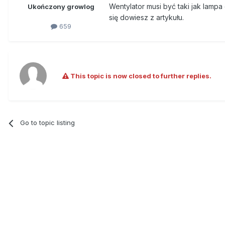
Wentylator musi być taki jak lampa
Ukończony growlog
się dowiesz z artykułu.
659
This topic is now closed to further replies.
Go to topic listing