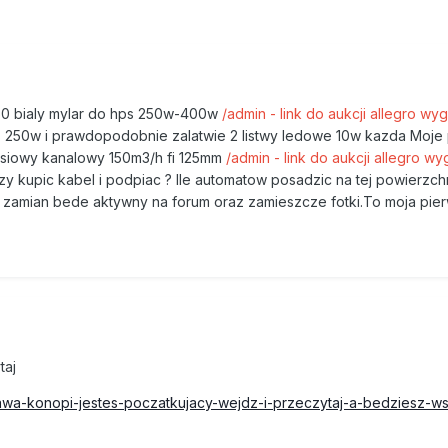
 bialy mylar do hps 250w-400w
/admin - link do aukcji allegro wy
250w i prawdopodobnie zalatwie 2 listwy ledowe 10w kazda Moje 
osiowy kanalowy 150m3/h fi 125mm
/admin - link do aukcji allegro wy
czy kupic kabel i podpiac ? Ile automatow posadzic na tej powierzc
 zamian bede aktywny na forum oraz zamieszcze fotki.To moja pie
taj
prawa-konopi-jestes-poczatkujacy-wejdz-i-przeczytaj-a-bedziesz-w