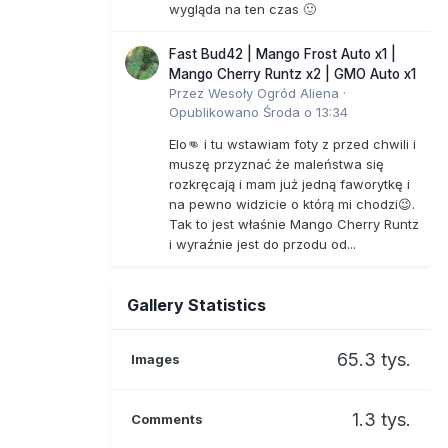
wygląda na ten czas 🙂
Fast Bud42 | Mango Frost Auto x1 |
Mango Cherry Runtz x2 | GMO Auto x1
Przez
Wesoły Ogród Aliena
·
Opublikowano
Środa o 13:34
Elo👊 i tu wstawiam foty z przed chwili i
muszę przyznać że maleństwa się
rozkręcają i mam już jedną faworytkę i
na pewno widzicie o którą mi chodzi😉.
Tak to jest właśnie Mango Cherry Runtz
i wyraźnie jest do przodu od...
Gallery Statistics
65.3 tys.
Images
1.3 tys.
Comments