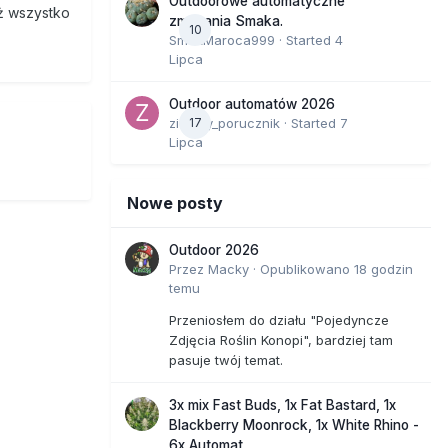
Outdoorowe automatyczne
uż wszystko
zmagania Smaka.
10
SmakMaroca999
· Started
4
Lipca
Outdoor automatów 2026
zielony_porucznik
17
· Started
7
Lipca
Nowe posty
Outdoor 2026
Przez
Macky
·
Opublikowano
18 godzin
temu
Przeniosłem do działu "Pojedyncze
Zdjęcia Roślin Konopi", bardziej tam
pasuje twój temat.
3x mix Fast Buds, 1x Fat Bastard, 1x
Blackberry Moonrock, 1x White Rhino -
6x Automat