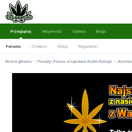
Przeglądaj
Aktywność
Gallery
Blogs
Forums
Chatbox
Kluby
Regulamin
Strona główna
Porady i Pomoc w Uprawie Roślin Konopi
Archi