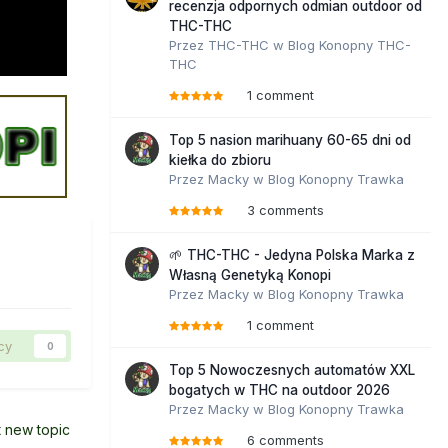
recenzja odpornych odmian outdoor od
THC-THC
Przez
THC-THC
w
Blog Konopny THC-
THC
1 comment
Top 5 nasion marihuany 60-65 dni od
kiełka do zbioru
Przez
Macky
w
Blog Konopny Trawka
3 comments
🌱 THC-THC - Jedyna Polska Marka z
Własną Genetyką Konopi
Przez
Macky
w
Blog Konopny Trawka
1 comment
cy
0
Top 5 Nowoczesnych automatów XXL
bogatych w THC na outdoor 2026
Przez
Macky
w
Blog Konopny Trawka
t new topic
6 comments