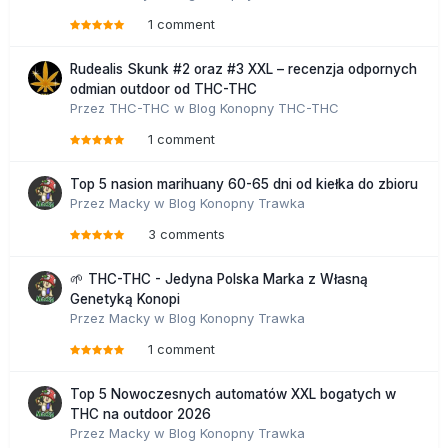
1 comment
Rudealis Skunk #2 oraz #3 XXL – recenzja odpornych
odmian outdoor od THC-THC
Przez
THC-THC
w
Blog Konopny THC-THC
1 comment
Top 5 nasion marihuany 60-65 dni od kiełka do zbioru
Przez
Macky
w
Blog Konopny Trawka
3 comments
🌱 THC-THC - Jedyna Polska Marka z Własną
Genetyką Konopi
Przez
Macky
w
Blog Konopny Trawka
1 comment
Top 5 Nowoczesnych automatów XXL bogatych w
THC na outdoor 2026
Przez
Macky
w
Blog Konopny Trawka