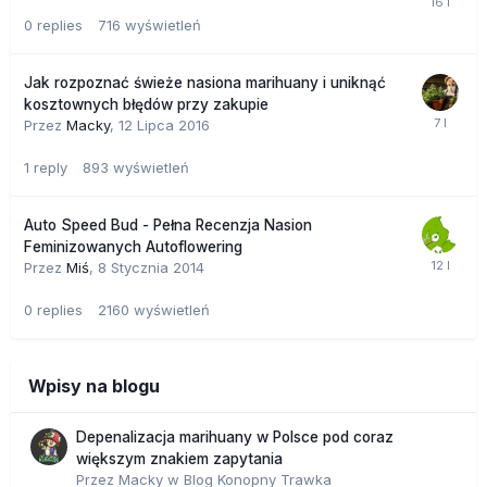
0
replies
716
wyświetleń
Jak rozpoznać świeże nasiona marihuany i uniknąć
kosztownych błędów przy zakupie
Przez
Macky
,
12 Lipca 2016
1
reply
893
wyświetleń
Auto Speed Bud - Pełna Recenzja Nasion
Feminizowanych Autoflowering
Przez
Miś
,
8 Stycznia 2014
0
replies
2160
wyświetleń
Wpisy na blogu
Depenalizacja marihuany w Polsce pod coraz
większym znakiem zapytania
Przez
Macky
w
Blog Konopny Trawka