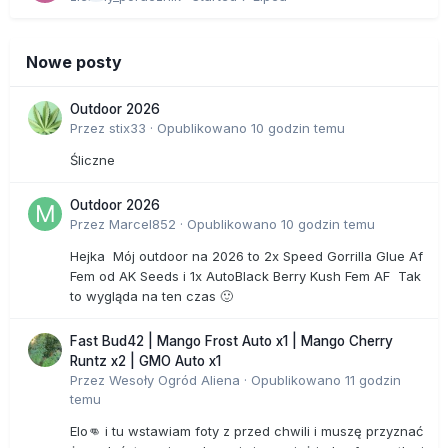
Nowe posty
Outdoor 2026
Przez
stix33
·
Opublikowano
10 godzin temu
Śliczne
Outdoor 2026
Przez
Marcel852
·
Opublikowano
10 godzin temu
Hejka Mój outdoor na 2026 to 2x Speed Gorrilla Glue Af
Fem od AK Seeds i 1x AutoBlack Berry Kush Fem AF Tak
to wygląda na ten czas 🙂
Fast Bud42 | Mango Frost Auto x1 | Mango Cherry
Runtz x2 | GMO Auto x1
Przez
Wesoły Ogród Aliena
·
Opublikowano
11 godzin
temu
Elo👊 i tu wstawiam foty z przed chwili i muszę przyznać