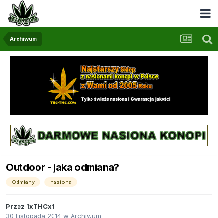
Archiwum
Outdoor - jaka odmiana?
Odmiany
nasiona
Przez
1xTHCx1
30 Listopada 2014
w
Archiwum