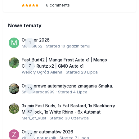
6 comments
Nowe tematy
Outdoor 2026
1
Marcel852
· Started
10 godzin temu
Fast Bud42 | Mango Frost Auto x1 | Mango
7
Cherry Runtz x2 | GMO Auto x1
Wesoły Ogród Aliena
· Started
28 Lipca
Outdoorowe automatyczne zmagania Smaka.
10
SmakMaroca999
· Started
4 Lipca
3x mix Fast Buds, 1x Fat Bastard, 1x Blackberry
87
Moonrock, 1x White Rhino - 6x Automat
Men_of_Rust
· Started
30 Czerwca
Outdoor automatów 2026
17
zielony_porucznik
· Started
7 Lipca