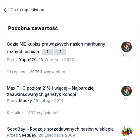
Go to topic listing
Podobna zawartość
Gdzie NIE kupisz prawdziwych nasion marihuany
różnych odmian
1
2
Przez
Yapa420
,
16 Września 2022
10
replies
20763
wyświetleń
Max THC poziom 21% i więcej – Najbardziej
zaawansowanych genetyk konopi
Przez
Macky
,
19 Lutego 2014
0
replies
332
wyświetleń
SeedBay – Rodzaje sprzedawanych nasion w sklepie
Przez
SeedBay
,
20 Listopada 2009