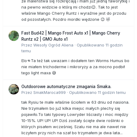
że maleństwa się rozkręcają i mam już jedną faworytkę i
na pewno widzicie o którą mi chodzi😉. Tak to jest
właśnie Mango Cherry Runtz i wyraźnie jest do przodu
od pozostałych. Pozdro mordki wędzone 😉 🤣
Fast Bud42 | Mango Frost Auto x1 | Mango Cherry
Runtz x2 | GMO Auto x1
Przez
Wesoły Ogród Aliena
·
Opublikowano
11 godzin
temu
Elo👊Ta też tak uwazam i dodałem ten Worms Humus bo
nie miałem trichoderme i mikroryzy a za mocno podbił
tego light maxa 😅
Outdoorowe automatyczne zmagania Smaka.
Przez
SmakMaroca999
·
Opublikowano
11 godzin temu
tak Rysiu te małe właśnie ściołem w 63 dniu od nasiona.
Nie trzymałem bo już kilka miejsc małych plechy się
pojawiło.To taki typowy Lowryder liściasty i moc między
10-15%. UP! UP! UP! Dziś zostały ścięte dwie roślinki o
których pisałem wcześniej. Szalu nie ma ale nawet nie
liczyłem przy nich na szał bo trzymałem je dwa lata...