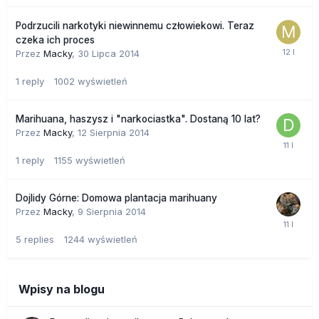
Podrzucili narkotyki niewinnemu człowiekowi. Teraz
czeka ich proces
Przez
Macky
,
30 Lipca 2014
1
reply
1002
wyświetleń
Marihuana, haszysz i "narkociastka". Dostaną 10 lat?
Przez
Macky
,
12 Sierpnia 2014
1
reply
1155
wyświetleń
Dojlidy Górne: Domowa plantacja marihuany
Przez
Macky
,
9 Sierpnia 2014
5
replies
1244
wyświetleń
Wpisy na blogu