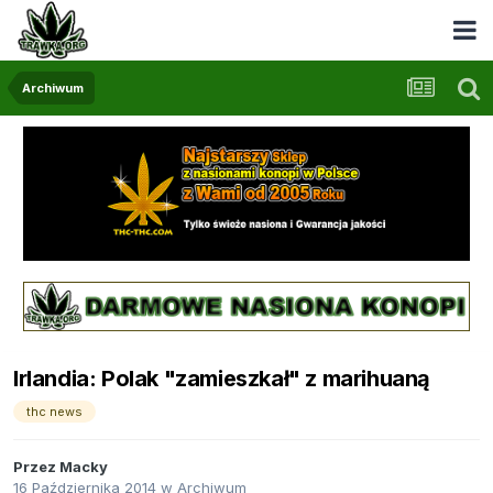
Archiwum
Irlandia: Polak "zamieszkał" z marihuaną
thc news
Przez
Macky
16 Października 2014
w
Archiwum