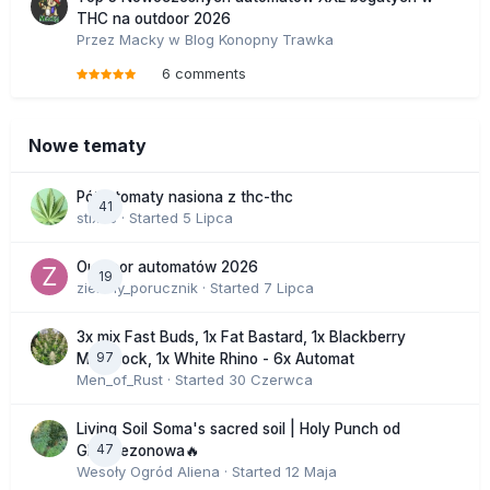
THC na outdoor 2026
Przez
Macky
w
Blog Konopny Trawka
6 comments
Nowe tematy
Półautomaty nasiona z thc-thc
41
stix33
· Started
5 Lipca
Outdoor automatów 2026
19
zielony_porucznik
· Started
7 Lipca
3x mix Fast Buds, 1x Fat Bastard, 1x Blackberry
97
Moonrock, 1x White Rhino - 6x Automat
Men_of_Rust
· Started
30 Czerwca
Living Soil Soma's sacred soil | Holy Punch od
47
GHS sezonowa🔥
Wesoły Ogród Aliena
· Started
12 Maja