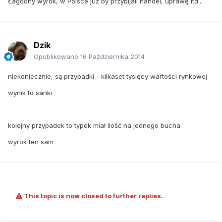
Łagodny wyrok, w Polsce już by przybijali handel, uprawę itd...
Funkcjonariusz zeznał przed sądem, że cztery ze 130 roślin
dojrzały na tyle, aby móc je sprzedać. Wartość rynkową
narkotyku oszacowała na €3.200.
Sędzia nie dał wiary mężczyźnie, który twierdził, że
Dzik
marihuana była już „wyposażeniem” mieszkania i skazał
Opublikowano
16 Października 2014
Polaka na rok więzienia w zawieszeniu.
niekoniecznie, są przypadki - kilkaset tysięcy wartości rynkowej
wynik to sanki
kolejny przypadek to typek miał ilość na jednego bucha
wyrok ten sam
This topic is now closed to further replies.