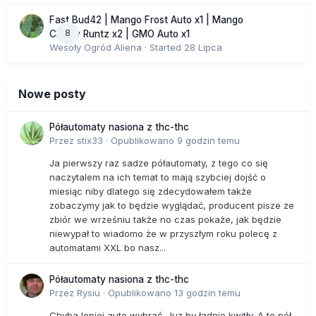
Fast Bud42 | Mango Frost Auto x1 | Mango
8
Cherry Runtz x2 | GMO Auto x1
Wesoły Ogród Aliena
· Started
28 Lipca
Nowe posty
Półautomaty nasiona z thc-thc
Przez
stix33
·
Opublikowano
9 godzin temu
Ja pierwszy raz sadze półautomaty, z tego co się
naczytalem na ich temat to mają szybciej dojść o
miesiąc niby dlatego się zdecydowałem także
zobaczymy jak to będzie wyglądać, producent pisze ze
zbiór we wrześniu także no czas pokaże, jak będzie
niewypał to wiadomo że w przyszłym roku polecę z
automatami XXL bo nasz...
Półautomaty nasiona z thc-thc
Przez
Rysiu
·
Opublikowano
13 godzin temu
Chyba lepiej auto wybrać. Juz by ładnie kwitły. A te pół