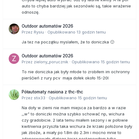
auto to chyba bardziej jak sezonówki są, takie wrażenie
odnoszę.
Outdoor automatów 2026
Przez
Rysiu
·
Opublikowano
13 godzin temu
Ja tez na początku myslałem, że to doniczka 🙂
Outdoor automatów 2026
Przez
zielony_porucznik
·
Opublikowano
15 godzin temu
To nie doniczka jak były młode to zrobiłem im ochronny
pierśćień z rury pcv maja dołek około 15-20l
Półautomaty nasiona z thc-thc
Przez
stix33
·
Opublikowano
15 godzin temu
Na doły w ziemi nie mam miejsca za bardzo a w razie
,,w" to doniczki można szybko schować np, wichura
czy gradobicie. 2 lata temu miałem sezony i w połowie
kwitnienia przyszła taka wichura że krzaki położone były
jak zboże, a miały po 1.8m do 2.3m i mocno mnie to
zdenerwowało dlatego teraz postanowiłem tylko...