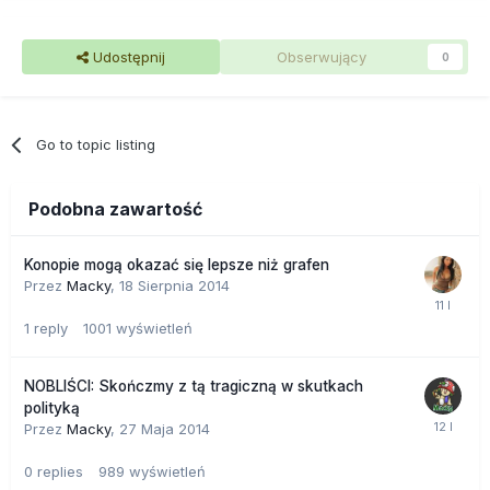
Udostępnij
Obserwujący
0
Go to topic listing
Podobna zawartość
Konopie mogą okazać się lepsze niż grafen
Przez
Macky
,
18 Sierpnia 2014
1
reply
1001
wyświetleń
NOBLIŚCI: Skończmy z tą tragiczną w skutkach
polityką
Przez
Macky
,
27 Maja 2014
0
replies
989
wyświetleń