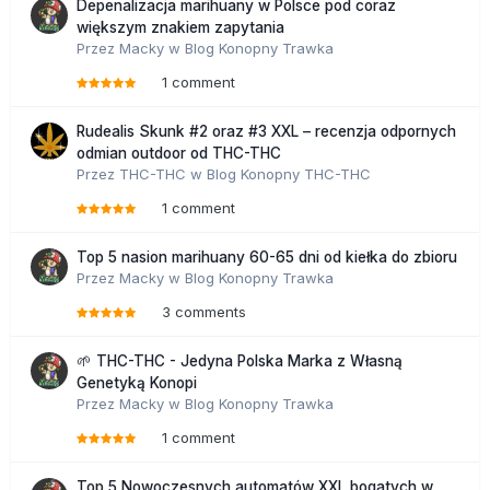
Depenalizacja marihuany w Polsce pod coraz
większym znakiem zapytania
Przez
Macky
w
Blog Konopny Trawka
1 comment
Rudealis Skunk #2 oraz #3 XXL – recenzja odpornych
odmian outdoor od THC-THC
Przez
THC-THC
w
Blog Konopny THC-THC
1 comment
Top 5 nasion marihuany 60-65 dni od kiełka do zbioru
Przez
Macky
w
Blog Konopny Trawka
3 comments
🌱 THC-THC - Jedyna Polska Marka z Własną
Genetyką Konopi
Przez
Macky
w
Blog Konopny Trawka
1 comment
Top 5 Nowoczesnych automatów XXL bogatych w