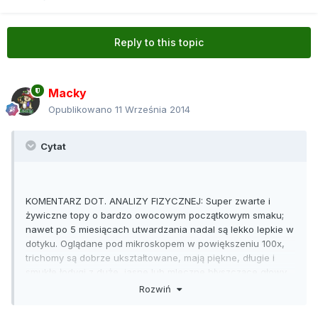
Reply to this topic
Macky
Opublikowano
11 Września 2014
Cytat
KOMENTARZ DOT. ANALIZY FIZYCZNEJ: Super zwarte i
żywiczne topy o bardzo owocowym początkowym smaku;
nawet po 5 miesiącach utwardzania nadal są lekko lepkie w
dotyku. Oglądane pod mikroskopem w powiększeniu 100x,
trichomy są dobrze ukształtowane, mają piękne, długie i
smukłe łodygi z duże, jasne lub mleczne błyszczące głowy.
10/10 jeśli chodzi o wygląd.
Rozwiń
KOMENTARZE PO WYPRÓBOWANIU: Wyhodowana w