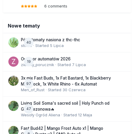
6 comments
Nowe tematy
Półautomaty nasiona z thc-thc
40
stix33
· Started
5 Lipca
Outdoor automatów 2026
19
zielony_porucznik
· Started
7 Lipca
3x mix Fast Buds, 1x Fat Bastard, 1x Blackberry
97
Moonrock, 1x White Rhino - 6x Automat
Men_of_Rust
· Started
30 Czerwca
Living Soil Soma's sacred soil | Holy Punch od
47
GHS sezonowa🔥
Wesoły Ogród Aliena
· Started
12 Maja
Fast Bud42 | Mango Frost Auto x1 | Mango
8