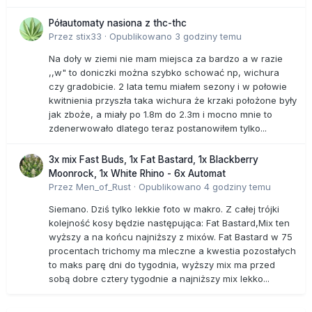
Półautomaty nasiona z thc-thc
Przez
stix33
·
Opublikowano
3 godziny temu
Na doły w ziemi nie mam miejsca za bardzo a w razie
,,w" to doniczki można szybko schować np, wichura
czy gradobicie. 2 lata temu miałem sezony i w połowie
kwitnienia przyszła taka wichura że krzaki położone były
jak zboże, a miały po 1.8m do 2.3m i mocno mnie to
zdenerwowało dlatego teraz postanowiłem tylko...
3x mix Fast Buds, 1x Fat Bastard, 1x Blackberry
Moonrock, 1x White Rhino - 6x Automat
Przez
Men_of_Rust
·
Opublikowano
4 godziny temu
Siemano. Dziś tylko lekkie foto w makro. Z całej trójki
kolejność kosy będzie następująca: Fat Bastard,Mix ten
wyższy a na końcu najniższy z mixów. Fat Bastard w 75
procentach trichomy ma mleczne a kwestia pozostałych
to maks parę dni do tygodnia, wyższy mix ma przed
sobą dobre cztery tygodnie a najniższy mix lekko...