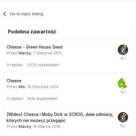
lecznicze, a to jest przecież najważniejsze. Czy jest to
prawdziwa brytyjska Cheese? Odpowiedź brzmi "nie", ale to
Go to topic listing
nie umniejsza korzystnych efektów leczniczych tego
szczepu; tak więc w tej linii muszę powiedzieć: "Dinafem,
wspaniałe dzieło, jest to fantastyczna odmiana rośliny
Podobna zawartość
leczniczej i na pewno znów ją zasieję. Dobra robota!".
Cheese - Green House Seed
Przez
Macky
,
7 Sierpnia 2011
0
replies
2525
wyświetleń
Cheese
Przez
Miś
,
10 Stycznia 2014
0
replies
1010
wyświetleń
[Wideo] Cheese i Moby Dick w SCROG, dwie odmiany,
których nie możesz przegapić
Przez
Macky
,
10 Marca 2016