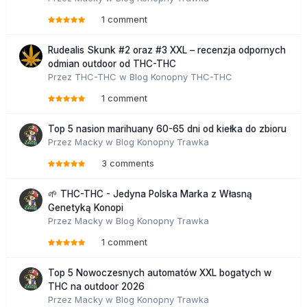
1 comment
Rudealis Skunk #2 oraz #3 XXL – recenzja odpornych
odmian outdoor od THC-THC
Przez
THC-THC
w
Blog Konopny THC-THC
1 comment
Top 5 nasion marihuany 60-65 dni od kiełka do zbioru
Przez
Macky
w
Blog Konopny Trawka
3 comments
🌱 THC-THC - Jedyna Polska Marka z Własną
Genetyką Konopi
Przez
Macky
w
Blog Konopny Trawka
1 comment
Top 5 Nowoczesnych automatów XXL bogatych w
THC na outdoor 2026
Przez
Macky
w
Blog Konopny Trawka