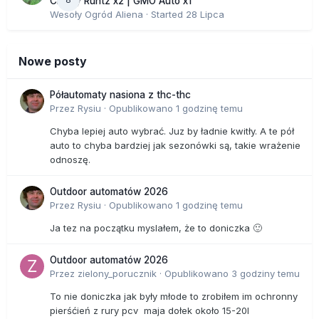
Cherry Runtz x2 | GMO Auto x1
Wesoły Ogród Aliena
· Started
28 Lipca
Nowe posty
Półautomaty nasiona z thc-thc
Przez
Rysiu
·
Opublikowano
1 godzinę temu
Chyba lepiej auto wybrać. Juz by ładnie kwitły. A te pół
auto to chyba bardziej jak sezonówki są, takie wrażenie
odnoszę.
Outdoor automatów 2026
Przez
Rysiu
·
Opublikowano
1 godzinę temu
Ja tez na początku myslałem, że to doniczka 🙂
Outdoor automatów 2026
Przez
zielony_porucznik
·
Opublikowano
3 godziny temu
To nie doniczka jak były młode to zrobiłem im ochronny
pierśćień z rury pcv maja dołek około 15-20l