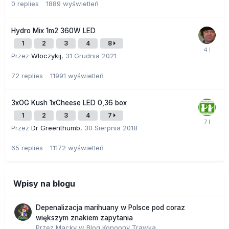
0
replies
1889
wyświetleń
Hydro Mix 1m2 360W LED
1
2
3
4
8
Przez
Wloczykij
,
31 Grudnia 2021
72
replies
11991
wyświetleń
3xOG Kush 1xCheese LED 0,36 box
1
2
3
4
7
Przez
Dr Greenthumb
,
30 Sierpnia 2018
65
replies
11172
wyświetleń
Wpisy na blogu
Depenalizacja marihuany w Polsce pod coraz
większym znakiem zapytania
Przez
Macky
w
Blog Konopny Trawka