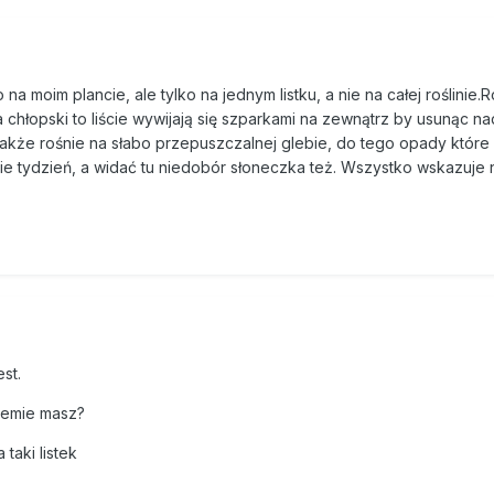
 moim plancie, ale tylko na jednym listku, a nie na całej roślinie.R
Na chłopski to liście wywijają się szparkami na zewnątrz by usunąc n
akże rośnie na słabo przepuszczalnej glebie, do tego opady które
e tydzień, a widać tu niedobór słoneczka też. Wszystko wskazuje n
est.
iemie masz?
taki listek