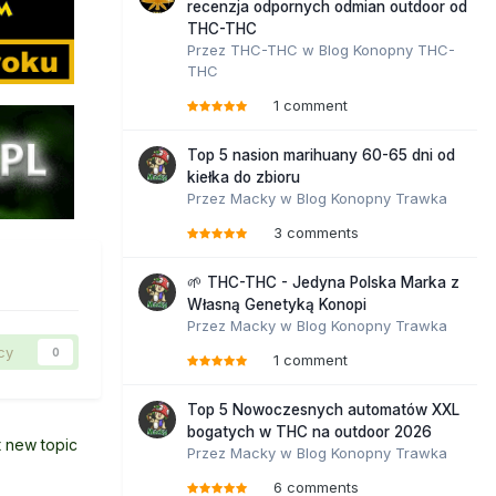
recenzja odpornych odmian outdoor od
THC-THC
Przez
THC-THC
w
Blog Konopny THC-
THC
1 comment
Top 5 nasion marihuany 60-65 dni od
kiełka do zbioru
Przez
Macky
w
Blog Konopny Trawka
3 comments
🌱 THC-THC - Jedyna Polska Marka z
Własną Genetyką Konopi
Przez
Macky
w
Blog Konopny Trawka
cy
0
1 comment
Top 5 Nowoczesnych automatów XXL
bogatych w THC na outdoor 2026
t new topic
Przez
Macky
w
Blog Konopny Trawka
6 comments