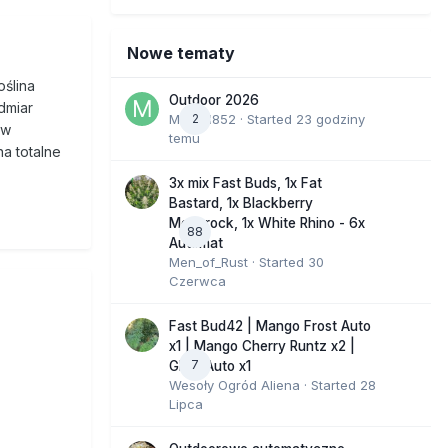
Nowe tematy
oślina
Outdoor 2026
admiar
Marcel852
2
· Started
23 godziny
 w
temu
a totalne
3x mix Fast Buds, 1x Fat
Bastard, 1x Blackberry
Moonrock, 1x White Rhino - 6x
88
Automat
Men_of_Rust
· Started
30
Czerwca
Fast Bud42 | Mango Frost Auto
x1 | Mango Cherry Runtz x2 |
7
GMO Auto x1
Wesoły Ogród Aliena
· Started
28
Lipca