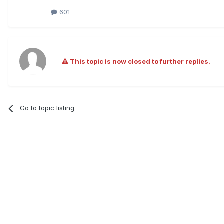
601
This topic is now closed to further replies.
Go to topic listing