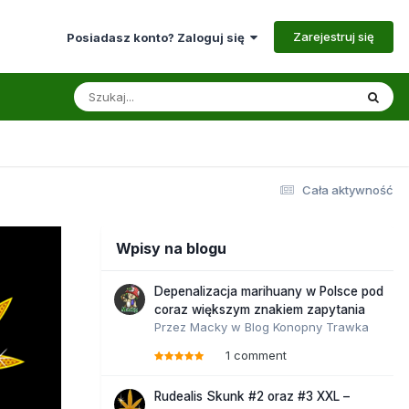
Zarejestruj się
Posiadasz konto? Zaloguj się
Cała aktywność
Wpisy na blogu
Depenalizacja marihuany w Polsce pod
coraz większym znakiem zapytania
Przez
Macky
w
Blog Konopny Trawka
1 comment
Rudealis Skunk #2 oraz #3 XXL –