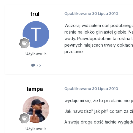
trul
Opublikowano
30 Lipca 2010
Wczoraj widziałem coś podobnego na
rośnie na lekko gliniastej glebie. 
wody. Prawdopodobnie ta roślina t
pewnych miejscach trwały dokładni
przelanie
Użytkownik
75
lampa
Opublikowano
30 Lipca 2010
wydaje mi się, że to przelanie nie j
Jak nawozisz? jak ph? co tam za z
A swoją droga dość ładnie wygląda 
Użytkownik