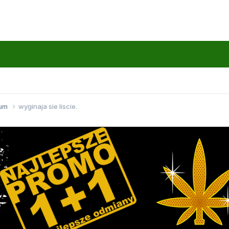
wum
wyginaja sie liscie.