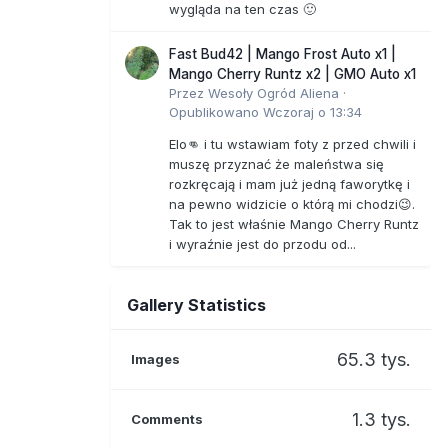
wygląda na ten czas 🙂
Fast Bud42 | Mango Frost Auto x1 |
Mango Cherry Runtz x2 | GMO Auto x1
Przez
Wesoły Ogród Aliena
·
Opublikowano
Wczoraj o 13:34
Elo👊 i tu wstawiam foty z przed chwili i
muszę przyznać że maleństwa się
rozkręcają i mam już jedną faworytkę i
na pewno widzicie o którą mi chodzi😉.
Tak to jest właśnie Mango Cherry Runtz
i wyraźnie jest do przodu od...
Gallery Statistics
65.3 tys.
Images
1.3 tys.
Comments