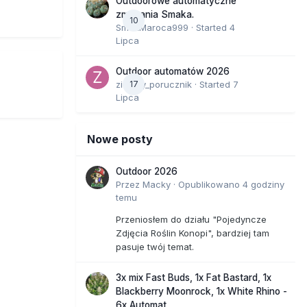
Outdoorowe automatyczne
zmagania Smaka.
10
SmakMaroca999
· Started
4
Lipca
Outdoor automatów 2026
zielony_porucznik
17
· Started
7
Lipca
Nowe posty
Outdoor 2026
Przez
Macky
·
Opublikowano
4 godziny
temu
Przeniosłem do działu "Pojedyncze
Zdjęcia Roślin Konopi", bardziej tam
pasuje twój temat.
3x mix Fast Buds, 1x Fat Bastard, 1x
Blackberry Moonrock, 1x White Rhino -
6x Automat