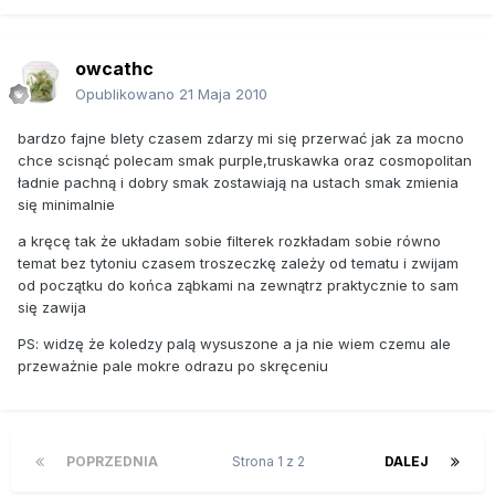
owcathc
Opublikowano
21 Maja 2010
bardzo fajne blety czasem zdarzy mi się przerwać jak za mocno
chce scisnąć polecam smak purple,truskawka oraz cosmopolitan
ładnie pachną i dobry smak zostawiają na ustach smak zmienia
się minimalnie
a kręcę tak że układam sobie filterek rozkładam sobie równo
temat bez tytoniu czasem troszeczkę zależy od tematu i zwijam
od początku do końca ząbkami na zewnątrz praktycznie to sam
się zawija
PS: widzę że koledzy palą wysuszone a ja nie wiem czemu ale
przeważnie pale mokre odrazu po skręceniu
POPRZEDNIA
Strona 1 z 2
DALEJ