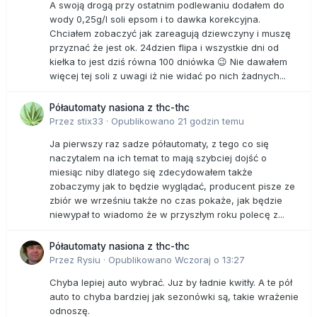
A swoją drogą przy ostatnim podlewaniu dodałem do
wody 0,25g/l soli epsom i to dawka korekcyjna.
Chciałem zobaczyć jak zareagują dziewczyny i muszę
przyznać że jest ok. 24dzien flipa i wszystkie dni od
kiełka to jest dziś równa 100 dniówka 😉 Nie dawałem
więcej tej soli z uwagi iż nie widać po nich żadnych...
Półautomaty nasiona z thc-thc
Przez
stix33
·
Opublikowano
21 godzin temu
Ja pierwszy raz sadze półautomaty, z tego co się
naczytalem na ich temat to mają szybciej dojść o
miesiąc niby dlatego się zdecydowałem także
zobaczymy jak to będzie wyglądać, producent pisze ze
zbiór we wrześniu także no czas pokaże, jak będzie
niewypał to wiadomo że w przyszłym roku polecę z...
Półautomaty nasiona z thc-thc
Przez
Rysiu
·
Opublikowano
Wczoraj o 13:27
Chyba lepiej auto wybrać. Juz by ładnie kwitły. A te pół
auto to chyba bardziej jak sezonówki są, takie wrażenie
odnoszę.