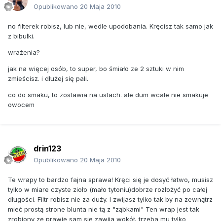
Opublikowano
20 Maja 2010
no filterek robisz, lub nie, wedle upodobania. Kręcisz tak samo jak
z bibułki.
wrażenia?
jak na więcej osób, to super, bo śmiało ze 2 sztuki w nim
zmieścisz. i dłużej się pali.
co do smaku, to zostawia na ustach. ale dum wcale nie smakuje
owocem
drin123
Opublikowano
20 Maja 2010
Te wrapy to bardzo fajna sprawa! Kręci się je dosyć łatwo, musisz
tylko w miare czyste zioło (mało tytoniu)dobrze rozłożyć po całej
długości. Filtr robisz nie za duży. I zwijasz tylko tak by na zewnątrz
mieć prostą strone blunta nie tą z "ząbkami" Ten wrap jest tak
zrobiony ze prawie sam się zawija wokół, trzeba mu tylko