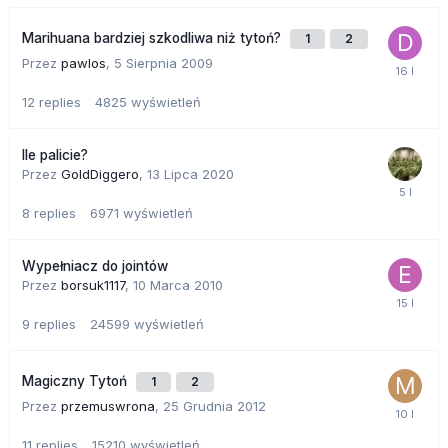
Marihuana bardziej szkodliwa niż tytoń?
1
2
Przez
pawlos
,
5 Sierpnia 2009
12
replies
4825
wyświetleń
Ile palicie?
Przez
GoldDiggero
,
13 Lipca 2020
8
replies
6971
wyświetleń
Wypełniacz do jointów
Przez
borsuk1117
,
10 Marca 2010
9
replies
24599
wyświetleń
Magiczny Tytoń
1
2
Przez
przemuswrona
,
25 Grudnia 2012
11
replies
15210
wyświetleń