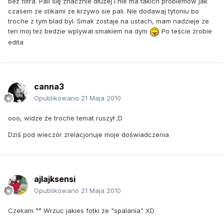
bez filtra. Pali się znacznie dłużej i nie ma takich problemów jak
czasem ze stikami ze krzywo sie pali. Nie dodawaj tytoniu bo
troche z tym blad byl. Smak zostaje na ustach, mam nadzieje ze
ten moj tez bedzie wplywal smakiem na dym
Po teście zrobie
edita
canna3
Opublikowano
21 Maja 2010
ooo, widze że troche temat ruszył ;D
Dziś pod wieczór zrelacjonuje moje doświadczenia
ajlajksensi
Opublikowano
21 Maja 2010
Czekam ^^ Wrzuc jakies fotki ze "spalania" XD