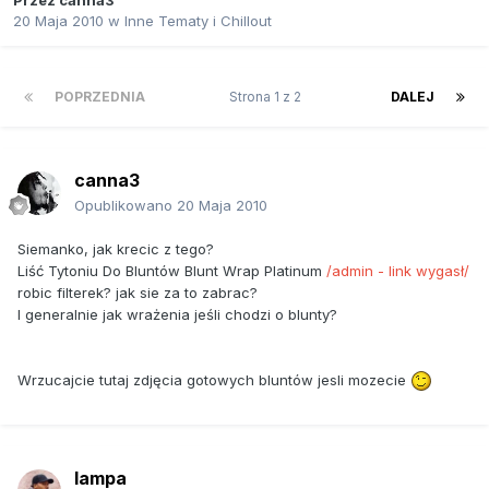
Przez
canna3
20 Maja 2010
w
Inne Tematy i Chillout
POPRZEDNIA
Strona 1 z 2
DALEJ
canna3
Opublikowano
20 Maja 2010
Siemanko, jak krecic z tego?
Liść Tytoniu Do Bluntów Blunt Wrap Platinum
/admin - link wygasł/
robic filterek? jak sie za to zabrac?
I generalnie jak wrażenia jeśli chodzi o blunty?
Wrzucajcie tutaj zdjęcia gotowych bluntów jesli mozecie
lampa