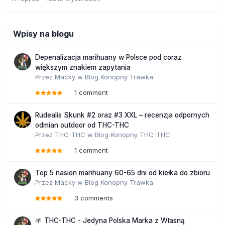
Wpisy na blogu
Depenalizacja marihuany w Polsce pod coraz
większym znakiem zapytania
Przez
Macky
w
Blog Konopny Trawka
1 comment
Rudealis Skunk #2 oraz #3 XXL – recenzja odpornych
odmian outdoor od THC-THC
Przez
THC-THC
w
Blog Konopny THC-THC
1 comment
Top 5 nasion marihuany 60-65 dni od kiełka do zbioru
Przez
Macky
w
Blog Konopny Trawka
3 comments
🌱 THC-THC - Jedyna Polska Marka z Własną