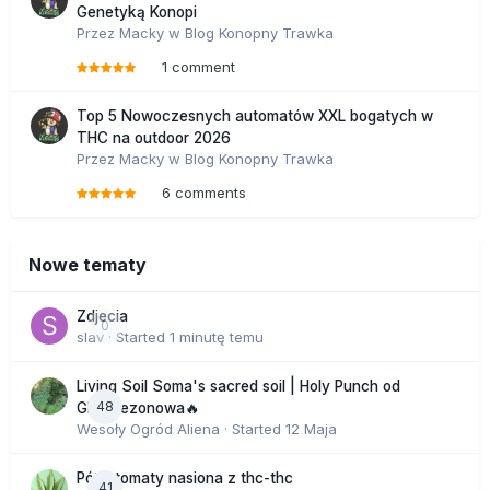
Genetyką Konopi
Przez
Macky
w
Blog Konopny Trawka
1 comment
Top 5 Nowoczesnych automatów XXL bogatych w
THC na outdoor 2026
Przez
Macky
w
Blog Konopny Trawka
6 comments
Nowe tematy
Zdjecia
0
slav
· Started
1 minutę temu
Living Soil Soma's sacred soil | Holy Punch od
48
GHS sezonowa🔥
Wesoły Ogród Aliena
· Started
12 Maja
Półautomaty nasiona z thc-thc
41