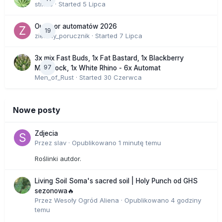
stix33
· Started
5 Lipca
Outdoor automatów 2026
19
zielony_porucznik
· Started
7 Lipca
3x mix Fast Buds, 1x Fat Bastard, 1x Blackberry
97
Moonrock, 1x White Rhino - 6x Automat
Men_of_Rust
· Started
30 Czerwca
Nowe posty
Zdjecia
Przez
slav
·
Opublikowano
1 minutę temu
Roślinki autdor.
Living Soil Soma's sacred soil | Holy Punch od GHS
sezonowa🔥
Przez
Wesoły Ogród Aliena
·
Opublikowano
4 godziny
temu