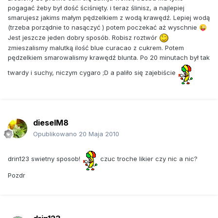
pogagać żeby był dość ściśnięty. i teraz ślinisz, a najlepiej
smarujesz jakims małym pędzelkiem z wodą krawędź. Lepiej wodą
(trzeba porządnie to nasączyć ) potem poczekać aż wyschnie
😜
Jest jeszcze jeden dobry sposób. Robisz roztwór
zmieszalismy malutką ilość blue curacao z cukrem. Potem
pędzelkiem smarowalismy krawędź blunta. Po 20 minutach był tak
twardy i suchy, niczym cygaro ;D a paliło się zajebiście
dieselM8
Opublikowano
20 Maja 2010
drin123 swietny sposob!
czuc troche likier czy nic a nic?
Pozdr