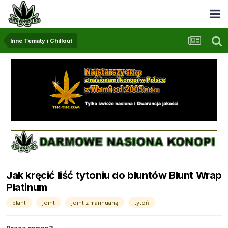
Inne Tematy i Chillout
Jak kręcić liść tytoniu do bluntów Blunt Wrap
Platinum
blant
joint
joint z marihuaną
tytoń