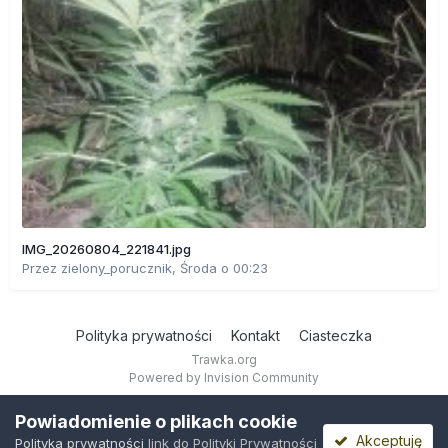
IMG_20260804_221841.jpg
Przez
zielony_porucznik
,
Środa o 00:23
Polityka prywatności
Kontakt
Ciasteczka
Trawka.org
Powered by Invision Community
Powiadomienie o plikach cookie
Akceptuję
Polityka prywatności
link do Polityki Prywatności