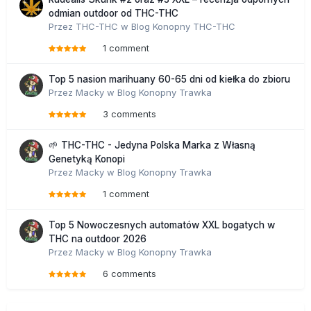
odmian outdoor od THC-THC
Przez
THC-THC
w
Blog Konopny THC-THC
1 comment
Top 5 nasion marihuany 60-65 dni od kiełka do zbioru
Przez
Macky
w
Blog Konopny Trawka
3 comments
🌱 THC-THC - Jedyna Polska Marka z Własną
Genetyką Konopi
Przez
Macky
w
Blog Konopny Trawka
1 comment
Top 5 Nowoczesnych automatów XXL bogatych w
THC na outdoor 2026
Przez
Macky
w
Blog Konopny Trawka
6 comments