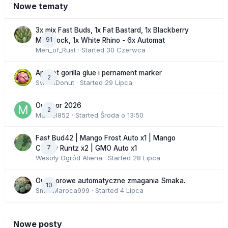
Nowe tematy
3x mix Fast Buds, 1x Fat Bastard, 1x Blackberry
91
Moonrock, 1x White Rhino - 6x Automat
Men_of_Rust
· Started
30 Czerwca
Apricot gorilla glue i pernament marker
2
SweetDonut
· Started
29 Lipca
Outdoor 2026
2
Marcel852
· Started
Środa o 13:50
Fast Bud42 | Mango Frost Auto x1 | Mango
7
Cherry Runtz x2 | GMO Auto x1
Wesoły Ogród Aliena
· Started
28 Lipca
Outdoorowe automatyczne zmagania Smaka.
10
SmakMaroca999
· Started
4 Lipca
Nowe posty