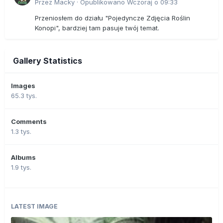
Przez
Macky
·
Opublikowano
Wczoraj o 09:33
Przeniosłem do działu "Pojedyncze Zdjęcia Roślin
Konopi", bardziej tam pasuje twój temat.
Gallery Statistics
Images
65.3 tys.
Comments
1.3 tys.
Albums
1.9 tys.
LATEST IMAGE