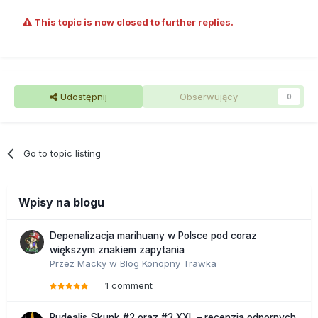
This topic is now closed to further replies.
Udostępnij
Obserwujący
0
Go to topic listing
Wpisy na blogu
Depenalizacja marihuany w Polsce pod coraz
większym znakiem zapytania
Przez
Macky
w
Blog Konopny Trawka
1 comment
Rudealis Skunk #2 oraz #3 XXL – recenzja odpornych