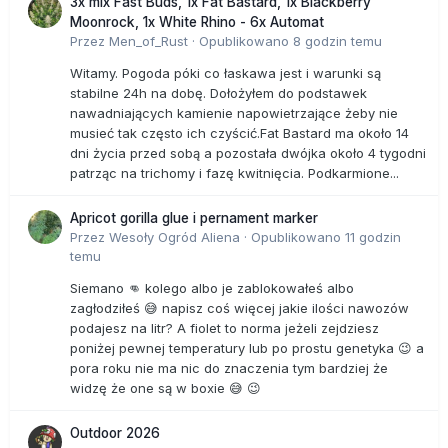
3x mix Fast Buds, 1x Fat Bastard, 1x Blackberry
Moonrock, 1x White Rhino - 6x Automat
Przez
Men_of_Rust
·
Opublikowano
8 godzin temu
Witamy. Pogoda póki co łaskawa jest i warunki są
stabilne 24h na dobę. Dołożyłem do podstawek
nawadniających kamienie napowietrzające żeby nie
musieć tak często ich czyścić.Fat Bastard ma około 14
dni życia przed sobą a pozostała dwójka około 4 tygodni
patrząc na trichomy i fazę kwitnięcia. Podkarmione...
Apricot gorilla glue i pernament marker
Przez
Wesoły Ogród Aliena
·
Opublikowano
11 godzin
temu
Siemano 👊 kolego albo je zablokowałeś albo
zagłodziłeś 😅 napisz coś więcej jakie ilości nawozów
podajesz na litr? A fiolet to norma jeżeli zejdziesz
poniżej pewnej temperatury lub po prostu genetyka 😉 a
pora roku nie ma nic do znaczenia tym bardziej że
widzę że one są w boxie 😅 😉
Outdoor 2026