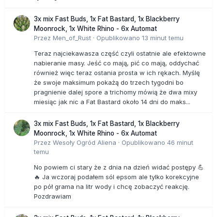
3x mix Fast Buds, 1x Fat Bastard, 1x Blackberry
Moonrock, 1x White Rhino - 6x Automat
Przez
Men_of_Rust
·
Opublikowano
13 minut temu
Teraz najciekawasza część czyli ostatnie ale efektowne
nabieranie masy. Jeść co mają, pić co mają, oddychać
również więc teraz ostania prosta w ich rękach. Myślę
że swoje maksimum pokażą do trzech tygodni bo
pragnienie dalej spore a trichomy mówią że dwa mixy
miesiąc jak nic a Fat Bastard około 14 dni do maks...
3x mix Fast Buds, 1x Fat Bastard, 1x Blackberry
Moonrock, 1x White Rhino - 6x Automat
Przez
Wesoły Ogród Aliena
·
Opublikowano
46 minut
temu
No powiem ci stary że z dnia na dzień widać postępy 💪
🔥 Ja wczoraj podałem sól epsom ale tylko korekcyjne
po pół grama na litr wody i chcę zobaczyć reakcję.
Pozdrawiam