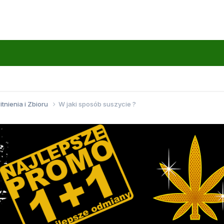
itnienia i Zbioru
W jaki sposób suszycie ?