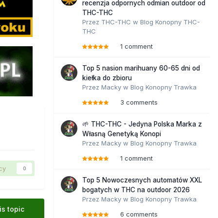
recenzja odpornych odmian outdoor od
THC-THC
Przez
THC-THC
w
Blog Konopny THC-
THC
1 comment
Top 5 nasion marihuany 60-65 dni od
kiełka do zbioru
Przez
Macky
w
Blog Konopny Trawka
3 comments
🌱 THC-THC - Jedyna Polska Marka z
Własną Genetyką Konopi
Przez
Macky
w
Blog Konopny Trawka
1 comment
cy
0
Top 5 Nowoczesnych automatów XXL
bogatych w THC na outdoor 2026
Przez
Macky
w
Blog Konopny Trawka
is topic
6 comments