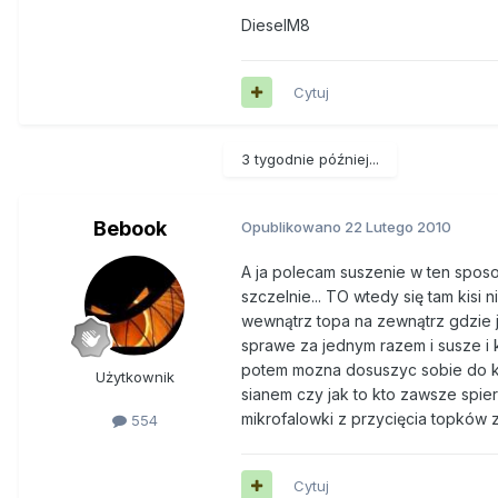
DieselM8
Cytuj
3 tygodnie później...
Bebook
Opublikowano
22 Lutego 2010
A ja polecam suszenie w ten spos
szczelnie... TO wtedy się tam kisi 
wewnątrz topa na zewnątrz gdzie j
sprawe za jednym razem i susze i ki
potem mozna dosuszyc sobie do kon
Użytkownik
sianem czy jak to kto zawsze spier
mikrofalowki z przycięcia topków 
554
Cytuj