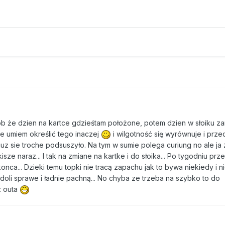
ob że dzien na kartce gdzieśtam położone, potem dzien w słoiku z
nie umiem określić tego inaczej
i wilgotność się wyrównuje i prze
uz sie troche podsuszyło. Na tym w sumie polega curiung no ale ja 
sze naraz... I tak na zmiane na kartke i do słoika... Po tygodniu prze
ca... Dzieki temu topki nie tracą zapachu jak to bywa niekiedy i n
doli sprawe i ładnie pachną... No chyba ze trzeba na szybko to do
z outa