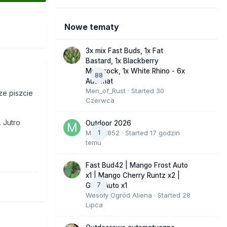
Nowe tematy
3x mix Fast Buds, 1x Fat
Bastard, 1x Blackberry
Moonrock, 1x White Rhino - 6x
88
Automat
Men_of_Rust
· Started
30
ze piszcie
Czerwca
 Jutro
Outdoor 2026
Marcel852
1
· Started
17 godzin
temu
Fast Bud42 | Mango Frost Auto
x1 | Mango Cherry Runtz x2 |
7
GMO Auto x1
Wesoły Ogród Aliena
· Started
28
Lipca