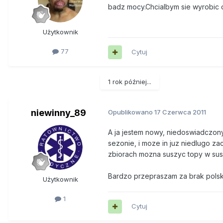
badz mocy.Chcialbym sie wyrobic 
Użytkownik
77
Cytuj
1 rok później...
niewinny_89
Opublikowano
17 Czerwca 2011
A ja jestem nowy, niedoswiadczon
sezonie, i moze in juz niedlugo z
zbiorach mozna suszyc topy w su
Bardzo przepraszam za brak polskic
Użytkownik
1
Cytuj