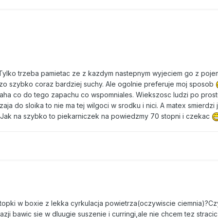
 Tylko trzeba pamietac ze z kazdym nastepnym wyjeciem go z poje
dzo szybko coraz bardziej suchy. Ale ogolnie preferuje moj sposob
 aha co do tego zapachu co wspomniales. Wiekszosc ludzi po prost
aja do sloika to nie ma tej wilgoci w srodku i nici. A matex smierdzi 
ze. Jak na szybko to piekarniczek na powiedzmy 70 stopni i czekac
opki w boxie z lekka cyrkulacja powietrza(oczywiscie ciemnia)?Cz
ji bawic sie w dluugie suszenie i curringi,ale nie chcem tez straci