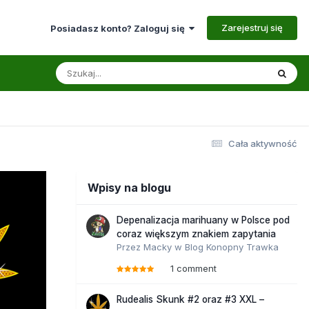
Zarejestruj się
Posiadasz konto? Zaloguj się
Cała aktywność
Wpisy na blogu
Depenalizacja marihuany w Polsce pod
coraz większym znakiem zapytania
Przez
Macky
w
Blog Konopny Trawka
1 comment
Rudealis Skunk #2 oraz #3 XXL –