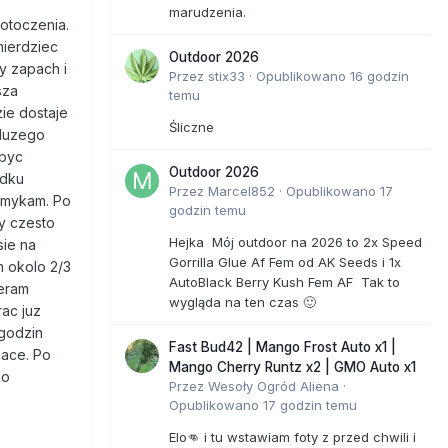
marudzenia.
 otoczenia.
mierdziec
Outdoor 2026
y zapach i
Przez
stix33
·
Opublikowano
16 godzin
sza
temu
ie dostaje
Śliczne
 duzego
 byc
Outdoor 2026
odku
Przez
Marcel852
·
Opublikowano
17
zamykam. Po
godzin temu
y czesto
Hejka Mój outdoor na 2026 to 2x Speed
sie na
Gorrilla Glue Af Fem od AK Seeds i 1x
m okolo 2/3
AutoBlack Berry Kush Fem AF Tak to
ieram
wygląda na ten czas 🙂
ac juz
 godzin
Fast Bud42 | Mango Frost Auto x1 |
iace. Po
Mango Cherry Runtz x2 | GMO Auto x1
zo
Przez
Wesoły Ogród Aliena
·
Opublikowano
17 godzin temu
Elo👊 i tu wstawiam foty z przed chwili i