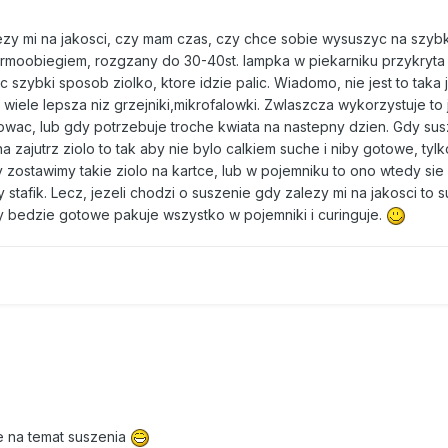
zy mi na jakosci, czy mam czas, czy chce sobie wysuszyc na szybk
rmoobiegiem, rozgzany do 30-40st. lampka w piekarniku przykryta
szybki sposob ziolko, ktore idzie palic. Wiadomo, nie jest to taka 
iele lepsza niz grzejniki,mikrofalowki. Zwlaszcza wykorzystuje to 
wac, lub gdy potrzebuje troche kwiata na nastepny dzien. Gdy sus
 zajutrz ziolo to tak aby nie bylo calkiem suche i niby gotowe, tyl
 zostawimy takie ziolo na kartce, lub w pojemniku to ono wtedy sie
stafik. Lecz, jezeli chodzi o suszenie gdy zalezy mi na jakosci to 
y bedzie gotowe pakuje wszystko w pojemniki i curinguje.
e na temat suszenia