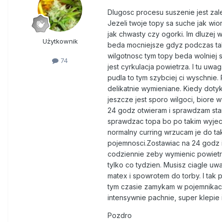
Dlugosc procesu suszenie jest zal
Jezeli twoje topy sa suche jak wior
jak chwasty czy ogorki. Im dluzej
Użytkownik
beda mocniejsze gdyz podczas taki
wilgotnosc tym topy beda wolniej
74
jest cyrkulacja powietrza. I tu uw
pudla to tym szybciej ci wyschnie.
delikatnie wymieniane. Kiedy dotyk
jeszcze jest sporo wilgoci, biore
24 godz otwieram i sprawdzam stan
sprawdzac topa bo po takim wyjeci
normalny curring wrzucam je do t
pojemnosci.Zostawiac na 24 godz 
codziennie zeby wymienic powietrz
tylko co tydzien. Musisz ciagle uw
matex i spowrotem do torby. I tak 
tym czasie zamykam w pojemnikac
intensywnie pachnie, super klepie i
Pozdro