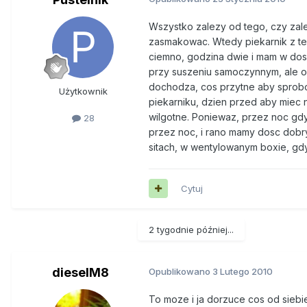
Wszystko zalezy od tego, czy zale
zasmakowac. Wtedy piekarnik z te
ciemno, godzina dwie i mam w dosc 
przy suszeniu samoczynnym, ale o w
dochodza, cos przytne aby sprobo
Użytkownik
piekarniku, dzien przed aby miec na
wilgotne. Poniewaz, przez noc gdy
28
przez noc, i rano mamy dosc dobry 
sitach, w wentylowanym boxie, gd
Cytuj
2 tygodnie później...
dieselM8
Opublikowano
3 Lutego 2010
To moze i ja dorzuce cos od siebi