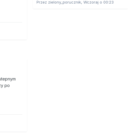
Przez
zielony_porucznik
,
Wczoraj o 00:23
astepnym
zy po