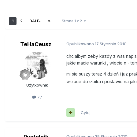
1
2
DALEJ
Strona 1 z 2
TeHaCeusz
Opublikowano
17 Stycznia 2010
chcialbym zeby kazdy z was napisa
jakie macie warunki , wiecie n - te
mi sie suszy teraz 4 dzień i juz pra
wrzuce do słoika i postawie na jak
Użytkownik
77
Cytuj
Pustelnik
Opublikowano
25 Stycznia 2010