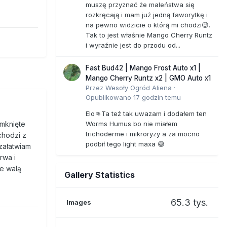
muszę przyznać że maleństwa się
rozkręcają i mam już jedną faworytkę i
na pewno widzicie o którą mi chodzi😉.
Tak to jest właśnie Mango Cherry Runtz
i wyraźnie jest do przodu od...
Fast Bud42 | Mango Frost Auto x1 |
Mango Cherry Runtz x2 | GMO Auto x1
Przez
Wesoły Ogród Aliena
·
Opublikowano
17 godzin temu
Elo👊Ta też tak uwazam i dodałem ten
Worms Humus bo nie miałem
amknięte
trichoderme i mikroryzy a za mocno
chodzi z
podbił tego light maxa 😅
załatwiam
rwa i
ie walą
Gallery Statistics
65.3 tys.
Images