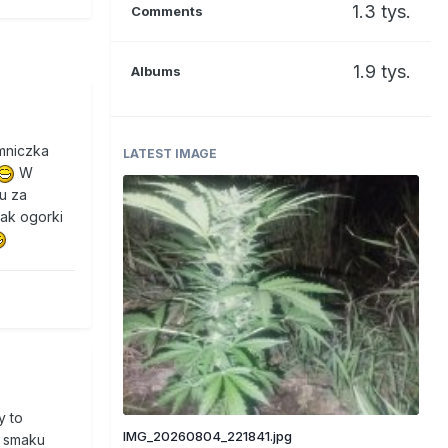
1.3 tys.
Comments
1.9 tys.
Albums
mniczka
LATEST IMAGE
W
u za
jak ogorki
y to
IMG_20260804_221841.jpg
c smaku