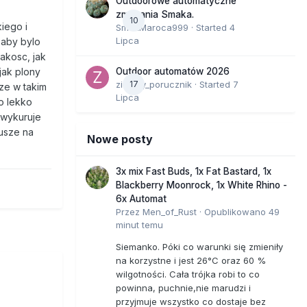
Outdoorowe automatyczne
zmagania Smaka.
10
iego i
SmakMaroca999
· Started
4
Lipca
 aby bylo
jakosc, jak
Outdoor automatów 2026
jak plony
zielony_porucznik
17
· Started
7
ze w takim
Lipca
ko lekko
 wykuruje
susze na
Nowe posty
3x mix Fast Buds, 1x Fat Bastard, 1x
Blackberry Moonrock, 1x White Rhino -
6x Automat
Przez
Men_of_Rust
·
Opublikowano
49
minut temu
Siemanko. Póki co warunki się zmieniły
na korzystne i jest 26°C oraz 60 %
wilgotności. Cała trójka robi to co
powinna, puchnie,nie marudzi i
przyjmuje wszystko co dostaje bez