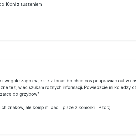
do 10dni z suszeniem
y i wogole zapoznaje sie z forum bo chce cos pouprawiac out w n
aczne tez, wiec szukam roznych informacji. Powiedzcie mi koledzy c
szarce do grzybow?
h znakow, ale komp mi padl i pisze z komorki... Pzdr:)