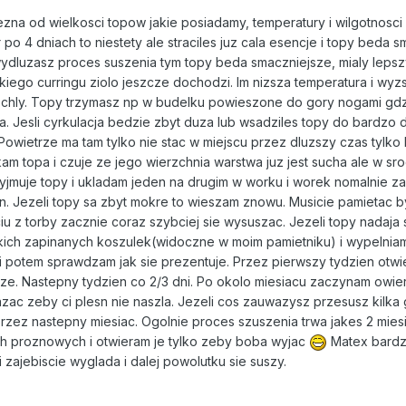
ezna od wielkosci topow jakie posiadamy, temperatury i wilgotnosci
 po 4 dniach to niestety ale straciles juz cala esencje i topy beda s
 wydluzasz proces suszenia tym topy beda smaczniejsze, mialy lepsz
ego curringu ziolo jeszcze dochodzi. Im nizsza temperatura i wyz
 schly. Topy trzymasz np w budelku powieszone do gory nogami gdz
aga. Jesli cyrkulacja bedzie zbyt duza lub wsadziles topy do bardzo
 Powietrze ma tam tylko nie stac w miejscu przez dluzszy czas tylko
am topa i czuje ze jego wierzchnia warstwa juz jest sucha ale w sr
 wyjmuje topy i ukladam jeden na drugim w worku i worek nomalnie 
. Jezeli topy sa zbyt mokre to wieszam znowu. Musicie pamietac b
u z torby zacznie coraz szybciej sie wysuszac. Jezeli topy nadaja 
akich zapinanych koszulek(widoczne w moim pamietniku) i wypelnia
i potem sprawdzam jak sie prezentuje. Przez pierwszy tydzien otw
e. Nastepny tydzien co 2/3 dni. Po okolo miesiacu zaczynam owier
azac zeby ci plesn nie naszla. Jezeli cos zauwazysz przesusz kilka
przez nastepny miesiac. Ogolnie proces szuszenia trwa jakes 2 mies
h proznowych i otwieram je tylko zeby boba wyjac
Matex bard
 zajebiscie wyglada i dalej powolutku sie suszy.