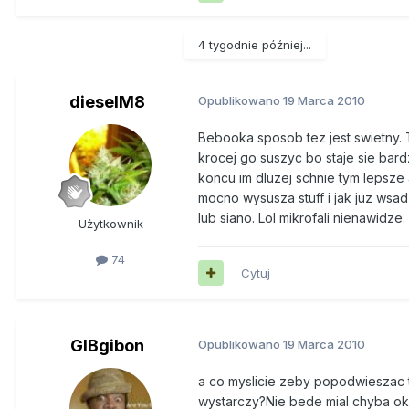
4 tygodnie później...
dieselM8
Opublikowano
19 Marca 2010
Bebooka sposob tez jest swietny.
krocej go suszyc bo staje sie bar
koncu im dluzej schnie tym lepsze
mocno wysusza stuff i jak juz wsadz
lub siano. Lol mikrofali nienawid
Użytkownik
74
Cytuj
GIBgibon
Opublikowano
19 Marca 2010
a co myslicie zeby popodwieszac t
wystarczy?Nie bede mial chyba okaz