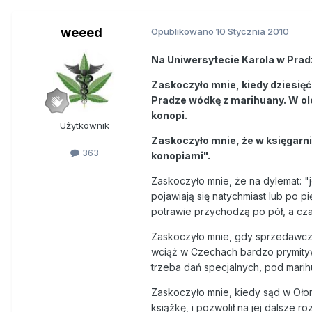
weeed
Opublikowano
10 Stycznia 2010
Na Uniwersytecie Karola w Prad
Zaskoczyło mnie, kiedy dziesię
Pradze wódkę z marihuany. W o
konopi.
Użytkownik
Zaskoczyło mnie, że w księgarn
363
konopiami".
Zaskoczyło mnie, że na dylemat: "je
pojawiają się natychmiast lub po pi
potrawie przychodzą po pół, a czas
Zaskoczyło mnie, gdy sprzedawczyn
wciąż w Czechach bardzo prymitywn
trzeba dań specjalnych, pod marih
Zaskoczyło mnie, kiedy sąd w Ołom
książkę, i pozwolił na jej dalsze 