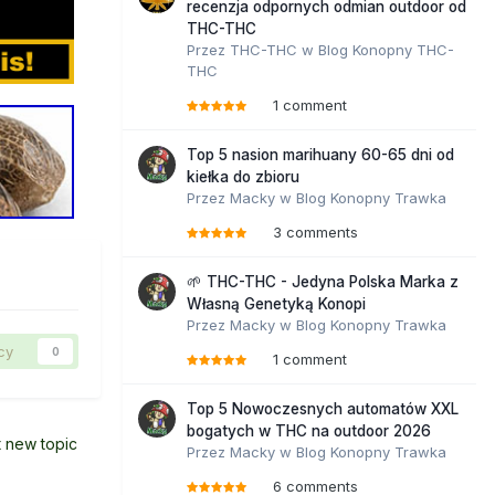
recenzja odpornych odmian outdoor od
THC-THC
Przez
THC-THC
w
Blog Konopny THC-
THC
1 comment
Top 5 nasion marihuany 60-65 dni od
kiełka do zbioru
Przez
Macky
w
Blog Konopny Trawka
3 comments
🌱 THC-THC - Jedyna Polska Marka z
Własną Genetyką Konopi
Przez
Macky
w
Blog Konopny Trawka
cy
0
1 comment
Top 5 Nowoczesnych automatów XXL
bogatych w THC na outdoor 2026
t new topic
Przez
Macky
w
Blog Konopny Trawka
6 comments