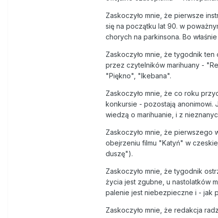
Zaskoczyło mnie, że pierwsze inst
się na początku lat 90. w poważnym
chorych na parkinsona. Bo właśnie 
Zaskoczyło mnie, że tygodnik ten
przez czytelników marihuany - "Ref
"Piękno", "Ikebana".
Zaskoczyło mnie, że co roku przych
konkursie - pozostają anonimowi. J
wiedzą o marihuanie, i z nieznan
Zaskoczyło mnie, że pierwszego w
obejrzeniu filmu "Katyń" w czeskiej
duszę").
Zaskoczyło mnie, że tygodnik ost
życia jest zgubne, u nastolatków
palenie jest niebezpieczne i - ja
Zaskoczyło mnie, że redakcja radzi: