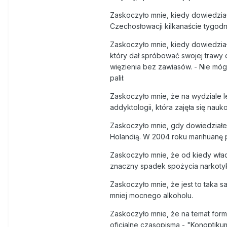
Zaskoczyło mnie, kiedy dowiedział
Czechosłowacji kilkanaście tygod
Zaskoczyło mnie, kiedy dowiedział
który dał spróbować swojej trawy 
więzienia bez zawiasów. - Nie móg
palił.
Zaskoczyło mnie, że na wydziale le
addyktologii, która zajęła się nau
Zaskoczyło mnie, gdy dowiedziałem
Holandią. W 2004 roku marihuanę pa
Zaskoczyło mnie, że od kiedy wła
znaczny spadek spożycia narkoty
Zaskoczyło mnie, że jest to taka s
mniej mocnego alkoholu.
Zaskoczyło mnie, że na temat for
oficjalne czasopisma - "Konoptikum