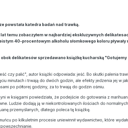
ze powstała katedra badań nad trawką.
ć lat temu zobaczyłem w najbardziej ekskluzywnych delikatesa
leistym 40-procentowym alkoholu słomkowego koloru pływały 
i obok delikatesów sprzedawano książkę kucharską "Gotujemy 
ść czy palić", autor książki odpowiada: jeść. Bo skutki palenia traw
ęciu minutach i trwają do dwóch godzin, ale efekty jedzenia jej w jak
ami po półtorej godziny, za to trwają do godzin ośmiu.
i w księgarni powiedziała, że podejście do gotowania z marihuaną
e. Ludzie dodają ją w niekontrolowanych ilościach do normalnych 
uanę przemyślanych, dlatego poleca tę książkę.
uńcu po kilkuletnim procesie uniewinnił wydawnictwo, które wydał
rozpowszechnianie.