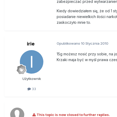
zabezpieczać przed wytwarzaniem s
Kiedy dowiedziałem się, że od 1 st
posiadanie niewielkich ilości nark
zaskoczyło mnie to.
irie
Opublikowano
10 Stycznia 2010
15g możesz nosić przy sobie, na joi
Krzaki maja być w myśl prawa czesk
Użytkownik
33
This topic is now closed to further replies.