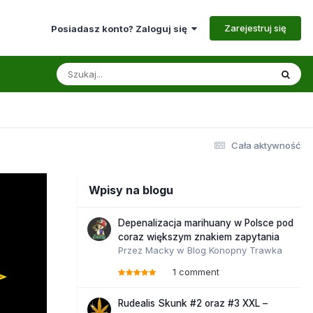
Zarejestruj się
Posiadasz konto? Zaloguj się
Cała aktywność
Wpisy na blogu
Depenalizacja marihuany w Polsce pod
coraz większym znakiem zapytania
Przez
Macky
w
Blog Konopny Trawka
1 comment
Rudealis Skunk #2 oraz #3 XXL –