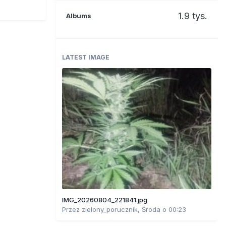
1.9 tys.
Albums
LATEST IMAGE
IMG_20260804_221841.jpg
Przez
zielony_porucznik
,
Środa o 00:23