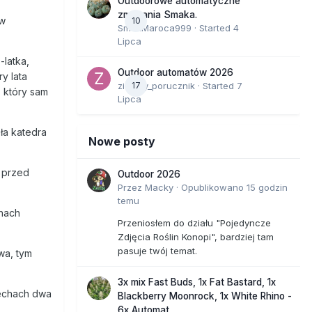
Outdoorowe automatyczne
zmagania Smaka.
 w
10
SmakMaroca999
· Started
4
Lipca
-latka,
Outdoor automatów 2026
y lata
zielony_porucznik
17
· Started
7
 który sam
Lipca
ła katedra
Nowe posty
 przed
Outdoor 2026
Przez
Macky
·
Opublikowano
15 godzin
temu
chach
Przeniosłem do działu "Pojedyncze
Zdjęcia Roślin Konopi", bardziej tam
pasuje twój temat.
wa, tym
3x mix Fast Buds, 1x Fat Bastard, 1x
zechach dwa
Blackberry Moonrock, 1x White Rhino -
6x Automat