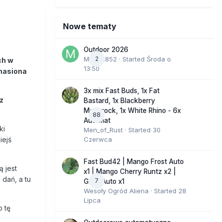
Nowe tematy
Outdoor 2026
Marcel852
2
· Started
Środa o
ch w
13:50
nasiona
3x mix Fast Buds, 1x Fat
z
Bastard, 1x Blackberry
Moonrock, 1x White Rhino - 6x
88
Automat
ki
Men_of_Rust
· Started
30
Czerwca
iejś
Fast Bud42 | Mango Frost Auto
 jest
x1 | Mango Cherry Runtz x2 |
dań, a tu
7
GMO Auto x1
Wesoły Ogród Aliena
· Started
28
Lipca
o tę