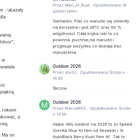
Przez
Men_of_Rust
·
Opublikowano
18
m - ukazały
godzin temu
dla
Siemanko. Póki co warunki się zmieniły
na korzystne i jest 26°C oraz 60 %
wilgotności. Cała trójka robi to co
wianej
powinna, puchnie,nie marudzi i
tdoor",
przyjmuje wszystko co dostaje bez
marudzenia.
e w
Outdoor 2026
niewiele
Przez
stix33
·
Opublikowano
Środa o
14:40
 po
Śliczne
 piękną
Outdoor 2026
Przez
Marcel852
·
Opublikowano
Środa
. rokiem
o 13:50
wkować, a
ową.
Hejka Mój outdoor na 2026 to 2x Speed
Gorrilla Glue Af Fem od Akseeds i 1x
y. Ma on
AutoBlack Berry Kush Fem AF Tak to