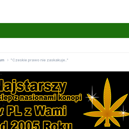
wum
"Czeskie prawo nie zaskakuje.."