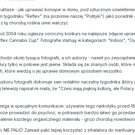
ruktaże - jak uprawiać konopie w domu, pod sztucznym oświetlenie
 tygodniku "Reflex" (na poziomie naszej "Polityki") jako poradnik 
z tą chorobą roślina umie walczyć.
 od 2004 roku ogłasza coroczny konkurs na najlepsze zdjęcie upra
lex Cannabis Cup". Fotografie startują w kategoriach: "Indoor", "Ou
odzi około tysiąca fotografii, a ich autorzy - nawet po zwycięstwi
ury tylko w połowie jest jawne. Składa się ze znanych osób, które 
ych, które wiedzą o jej uprawie domowym sposobem wszystko.
yboru fotografii dokonuje sam redaktor naczelny tygodnika (który
 telewizji napisał mi maila, że "Czesi mają piękną kulturę, ale Polacy
rzega w specjalnym komunikacie: używanie tego narkotyku przed 16
 może prowadzić do psychoz, w potrawach bardzo łatwo go przeda
k palenie każdego organicznego materiału - grozi chorobą nowotwor
 NIE PALIĆ! Zamiast palić lepiej korzystać z inhalatora do marihuan