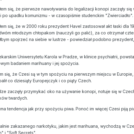
em się, że pierwsze nawoływania do legalizacji konopi zaczęły się
ni po upadku komunizmu - w czasopiśmie studenckim "Zwierciadło".
em się, że w 2000 roku prezydent Havel zastosował akt łaski dla 19
dwóm młodszym chłopakom (nauczyli go palić), za co otrzymał czter
łbym spojrzeć na siebie w lustrze - powiedział podobno prezydent,
karskim Uniwersytetu Karola w Pradze, w klinice psychiatrii, powsta
kowym badaniem marihuany i jej spożycia.
 się, że Czesi są w tym spożyciu na pierwszym miejscu w Europie,
lił co dziesiąty Europejczyk i co piąty Czech.
dze zaczęły przymykać oko na używanie konopi, notuje się w Cze
ków twardych.
ama tendencja jak przy spożyciu piwa. Ponoć im więcej Czesi piją pi
malnie zakazanego narkotyku, jakim jest marihuana, wychodzą w C
" i "Soft Secrets".