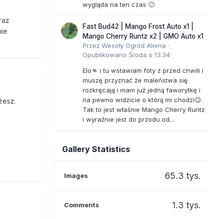
wygląda na ten czas 🙂
raz
Fast Bud42 | Mango Frost Auto x1 |
nie
Mango Cherry Runtz x2 | GMO Auto x1
Przez
Wesoły Ogród Aliena
·
Opublikowano
Środa o 13:34
Elo👊 i tu wstawiam foty z przed chwili i
muszę przyznać że maleństwa się
rozkręcają i mam już jedną faworytkę i
na pewno widzicie o którą mi chodzi😉.
żesz.
Tak to jest właśnie Mango Cherry Runtz
i wyraźnie jest do przodu od...
Gallery Statistics
65.3 tys.
Images
1.3 tys.
Comments