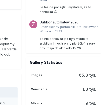
aby
nie można
Ja tez na początku myslałem, że to
ilton
doniczka 🙂
Outdoor automatów 2026
Przez
zielony_porucznik
·
Opublikowano
Wczoraj o 11:33
ię jednym
cja
To nie doniczka jak były młode to
niesie
zrobiłem im ochronny pierśćień z rury
d tymi,
 popularny
pcv maja dołek około 15-20l
u Harvarda
ld dol.
ysku w
Gallery Statistics
 więcej
k
nia –
65.3 tys.
Images
bciej
1.3 tys.
Comments
ferendum
pić
1.9 tys.
z o
Albums