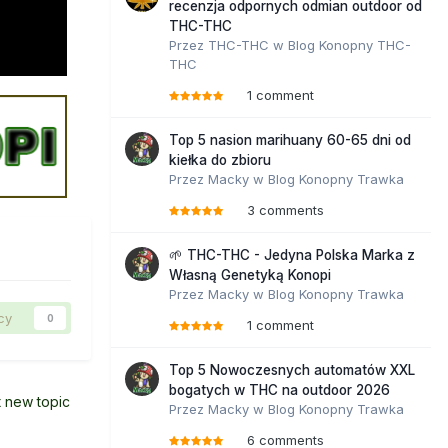
recenzja odpornych odmian outdoor od
THC-THC
Przez
THC-THC
w
Blog Konopny THC-
THC
1 comment
Top 5 nasion marihuany 60-65 dni od
kiełka do zbioru
Przez
Macky
w
Blog Konopny Trawka
3 comments
🌱 THC-THC - Jedyna Polska Marka z
Własną Genetyką Konopi
Przez
Macky
w
Blog Konopny Trawka
cy
0
1 comment
Top 5 Nowoczesnych automatów XXL
bogatych w THC na outdoor 2026
t new topic
Przez
Macky
w
Blog Konopny Trawka
6 comments