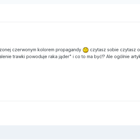
ieczki do Holandii, gdzie marihuana jest legalna od 1976 roku. Dzi
tudentów. W ciągu dwóch lat istnienia uczelni jej mury opuściło już 
jest dość nietypowy. Uczniowie zgłębiają tajniki wiedzy o marihuan
 jej legalizację, studiują historię uprawy, chodzą na lekcje gotowani
d pesto z trawką. Zajęcia – jak przekonuje założyciel uczelni – są
zczonej czerwonym kolorem propagandy
czytasz sobie czytasz o 
m zastosowaniu marihuany. Tylko w takich celach można ją legalnie
alenie trawki powoduje raka jąder" i co to ma być!? Ale ogólnie arty
h USA. W zeszłym tygodniu w stanie Michigan powstała kolejna uczelni
godle.
iem, ADHD, choroba Alzheimera – to tylko część dolegliwości, które
starczy 200 dol. za wizytę i z lekarskim zaświadczeniem w ręku pac
pecjalnych aptekach. W Kalifornii skręty na receptę pali 300-400 t
ysłów coraz potężniejszego lobby, które od lat walczy o legalizacj
, jak prężnie ono działa, może świadczyć internetowy czat z Bara
zez Biały Dom. Internauci mogli zgłaszać i głosować na pytania, 
dentowi. Efekty okazały się zaskakujące. W sferze „Zielona energe