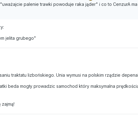
 każdego tysiąca zysku. Oakland liczy, że wpływy do miejskiej kas
nk "uważajcie palenie trawki powoduje raka jąder" i co to CenzurA ma
 o milion dolarów. Nawet kalifornijski gubernator Arnold Schwarz
surowych ograniczeń palenia tytoniu w miejscach publicznych, chc
wania trawki. To, że pomysł ten pojawia się w momencie, gdy stano
zy:
e jest czystym zbiegiem okoliczności.
m jelita grubego"
 od Los Angeles marihuana również jest częstym tematem debaty pu
ziury budżetowej nie jest dla władz państw latynoskich w tej dyskusj
rkotykowe od lat sieją terror, korumpują polityków, sędziów i polic
arkotykowych wojnach w samym Meksyku zginęło blisko 13 tys. osób. 
emal cała produkowana na świecie kokaina, znaczna część heroiny 
mają się świetnie i zarabiają na szmuglowaniu odurzających substan
saniu traktatu lizbońskiego. Unia wymusi na polskim rządzie depenali
e trzecie ich dochodów w Meksyku pochodzi ze sprzedaży marihuan
4 latki beda mogły prowadzic samochod który maksymalna prędkości
 tego roku raportu Latynoamerykańskiej Komisji ds. Narkotyków i
yli prezydenci Brazylii, Kolumbii i Meksyku, brazylijski pisarz Paulo
 zajmą!
 Llosa) domagają się zmiany strategii walki z narkotykami, bo
linii. Chcą m.in. legalizacji marihuany na własny użytek i traktowani
ie przestępców.
ksyku. W sierpniu zdecydowały, że nie będą karać osób, które zos