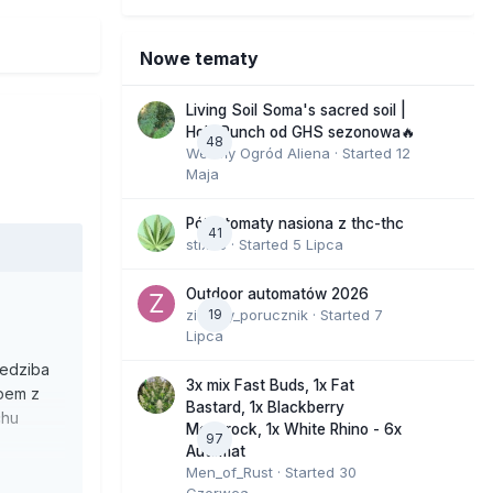
Nowe tematy
Living Soil Soma's sacred soil |
Holy Punch od GHS sezonowa🔥
48
Wesoły Ogród Aliena
· Started
12
Maja
Półautomaty nasiona z thc-thc
41
stix33
· Started
5 Lipca
Outdoor automatów 2026
zielony_porucznik
19
· Started
7
Lipca
iedziba
3x mix Fast Buds, 1x Fat
epem z
Bastard, 1x Blackberry
chu
Moonrock, 1x White Rhino - 6x
97
Automat
Men_of_Rust
· Started
30
óry wpadł
Czerwca