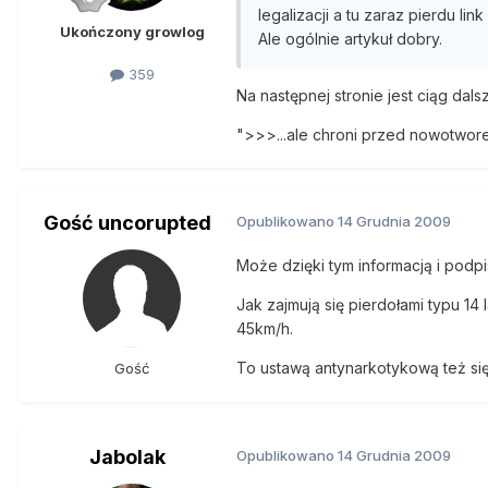
marihuanę. Płacą 18 dolarów od
legalizacji a tu zaraz pierdu li
z tego powodu w pierwszym roku
Ukończony growlog
Ale ogólnie artykuł dobry.
który zasłynął wprowadzeniem 
na temat legalizacji i opodatko
359
Na następnej stronie jest ciąg dals
świeci pustkami, z pewnością ni
">>>...ale chroni przed nowotwore
Tysiące kilometrów na południe
Tyle tylko że argument łatania d
najważniejszy. Potężne gangi na
ciągu ostatnich trzech lat w n
Gość uncorupted
Opublikowano
14 Grudnia 2009
Ameryki Łacińskiej pochodzi ni
marihuany. Kartele narkotykowe 
Może dzięki tym informacją i podpi
krocie. Szacuje się, że aż dwi
Jak zajmują się pierdołami typu 1
45km/h.
Autorzy opublikowanego w lutym
Demokracji (podpisali go m.in. b
To ustawą antynarkotykową też się
Gość
oraz peruwiański – Mario Vargas
dotychczasowa zawiodła na całej 
narkomanów jak pacjentów, a n
Jabolak
Opublikowano
14 Grudnia 2009
Tą drogą poszły już władze Me