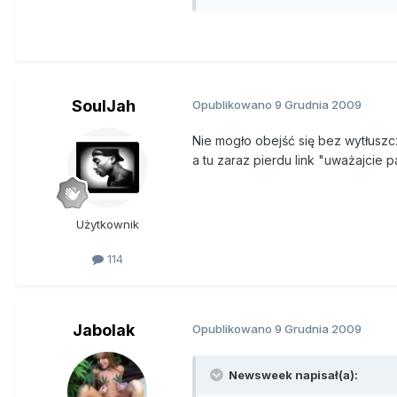
na ten pomysł po powrocie z wyc
jego szkole uczy się około 500 s
osób.
Zakres nauczania w Oaksterdam 
SoulJah
Opublikowano
9 Grudnia 2009
Poznają dzieje prawnej batalii o
uczą się przyrządzać na przykła
Nie mogło obejść się bez wytłus
prowadzone z myślą o leczniczy
a tu zaraz pierdu link "uważajcie p
Kalifornii i w 12 innych stanac
charakterystycznym listkiem w 
Użytkownik
Ból głowy, problemy z zasypian
ustąpić po wypaleniu skręta. Wy
114
może zaopatrzyć się w zioło w s
rocznie.
Jabolak
Oaksterdam to tylko jeden z pom
Opublikowano
9 Grudnia 2009
w Stanach Zjednoczonych. O tym
Obamą zorganizowany w marcu pr
Newsweek napisał(a):
miały być później zadane prezy