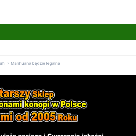
wum
Marihuana będzie legalna