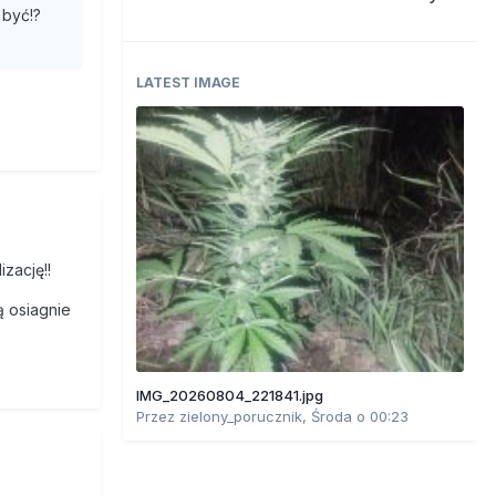
y wzrosną
 być!?
enegger,
e debaty
wa kasa
LATEST IMAGE
blicznej.
i
jantów. W
Z
i
cji
zację!!
y .
ą osiagnie
 Coelho
IMG_20260804_221841.jpg
a
Przez
zielony_porucznik
,
Środa o 00:23
taną