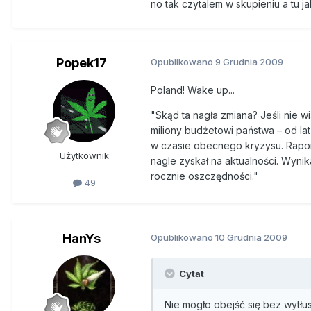
Uniwersytetu Harvarda nagle zys
no tak czytalem w skupieniu a tu 
budżetowi USA 10-14 mld dol. r
pobierać za działalność niezgod
Friedman, laureat ekonomiczne
Popek17
Opublikowano
9 Grudnia 2009
Poland! Wake up...
Zwolennicy trawki chętnie sięga
z głównych powodów zniesienia 
"Skąd ta nagła zmiana? Jeśli nie w
poniosła fiasko. – Państwo ma m
miliony budżetowi państwa – od la
które dopuściło do sprzedaży 
w czasie obecnego kryzysu. Rapor
Użytkownik
nagle zyskał na aktualności. Wynik
Uprawa marihuany to świetny biz
rocznie oszczędności."
49
postaci podatków. Według szacu
niż dochody z upraw rolnych. Lo
plantacji, bo nie ma to sensu 
mówi profesor Nadelmann. Wedł
HanYs
Opublikowano
10 Grudnia 2009
zalegalizować i opodatkować d
Cytat
Tym tropem poszły już władze O
(80 proc. głosów „za”) na opod
Nie mogło obejść się bez wyt