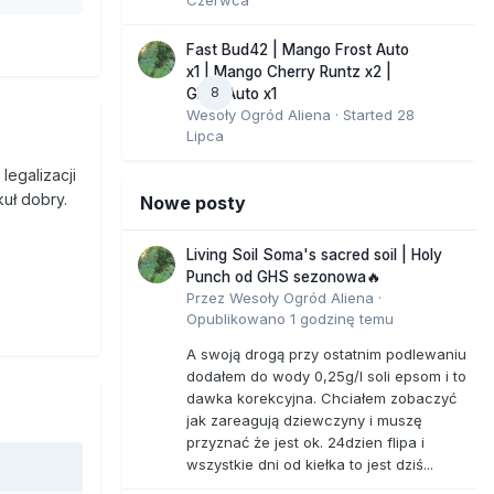
siaj w
4 tys.
Fast Bud42 | Mango Frost Auto
x1 | Mango Cherry Runtz x2 |
8
GMO Auto x1
Wesoły Ogród Aliena
· Started
28
ie.
Lipca
a, gdzie
legalizacji
 palić w
kuł dobry.
Nowe posty
a z
Living Soil Soma's sacred soil | Holy
Punch od GHS sezonowa🔥
 mają
Przez
Wesoły Ogród Aliena
·
jent
Opublikowano
1 godzinę temu
ys. osób
A swoją drogą przy ostatnim podlewaniu
dodałem do wody 0,25g/l soli epsom i to
dawka korekcyjna. Chciałem zobaczyć
ę trawki
jak zareagują dziewczyny i muszę
ckiem
przyznać że jest ok. 24dzien flipa i
które
wszystkie dni od kiełka to jest dziś...
tyka i