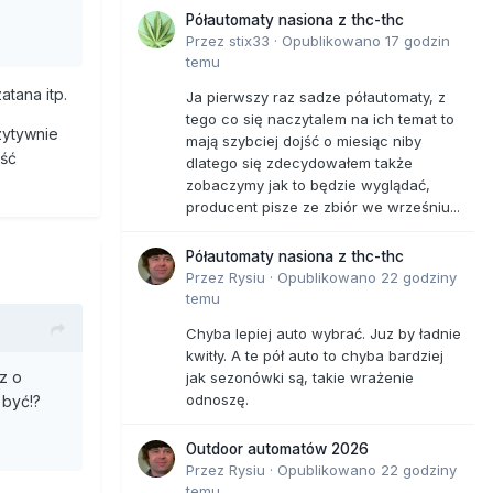
wsze
Półautomaty nasiona z thc-thc
Przez
stix33
·
Opublikowano
17 godzin
temu
and w
atana itp.
Ja pierwszy raz sadze półautomaty, z
o dla
tego co się naczytalem na ich temat to
cja
zytywnie
mają szybciej dojść o miesiąc niby
ość
dlatego się zdecydowałem także
zobaczymy jak to będzie wyglądać,
producent pisze ze zbiór we wrześniu...
wiatr
rektor
Półautomaty nasiona z thc-thc
Przez
Rysiu
·
Opublikowano
22 godziny
temu
ratorzy
Chyba lepiej auto wybrać. Juz by ładnie
lerują.
kwitły. A te pół auto to chyba bardziej
wo.
z o
jak sezonówki są, takie wrażenie
odnoszę.
 być!?
zyniesie
le
Outdoor automatów 2026
Przez
Rysiu
·
Opublikowano
22 godziny
z
temu