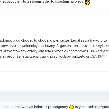
kał na aktualności. Wynika z niego, że legalizacja trawki przyniosł
jak zobaczylem to z rakiem jader to spadlem na plecy
ocznie oszczędności. To m.in. suma utraconych podatków, których 
ną z prawem, oraz kosztów aparatu ścigania. Raport poparli m.in. M
j Nagrody Nobla, oraz 500 innych naukowców.
ją też do porównań z czasów Wielkiej Depresji, kiedy kryzys stał s
prohibicji na alkohol. Wprowadzona w latach 20. XX wieku prohibi
iadomo, o co chodzi, to chodzi o pieniądze. Legalizacja trawki przy
niejszą kontrolę nad produktami, których używania zakazuje, niż na
t powtarzają zwolennicy marihuany. Argument ten stał się niezwykle
i opodatkowało – mówi prof. Nadelmann.
t przygotowany cztery lata temu przez ekonomistów z Uniwersytet
a z niego, że legalizacja trawki przyniosłaby budżetowi USA 10-14 m
nes, nad którym władze nie mają kontroli ani nie czerpią z niego z
nków w samej Kalifornii roczne zbiory warte są 14 mld dolarów. To
kalna policja dobrze wie, kto uprawia trawkę. – Nie likwiduje jedna
z politycznego, a już z pewnością nie z ekonomicznego punktu widze
ug niego to najlepszy dowód na to, że państwo powinno jak najszy
ochody z uprawy marihuany.
akland. W połowie tego roku mieszkańcy miasta zgodzili się w re
atkowanie właścicieli licencjonowanych aptek, w których można ku
łuszczonej czerwonym kolorem propagandy
czytasz sobie czytas