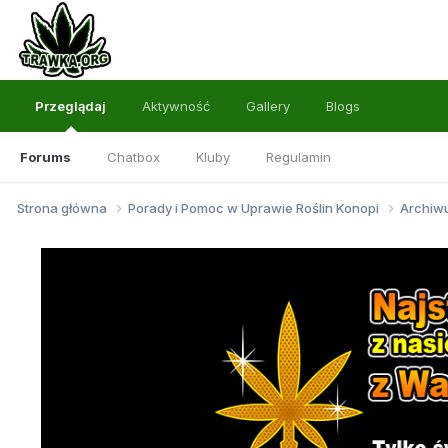
Przeglądaj
Aktywność
Gallery
Blogs
Forums
Chatbox
Kluby
Regulamin
Strona główna
Porady i Pomoc w Uprawie Roślin Konopi
Archi