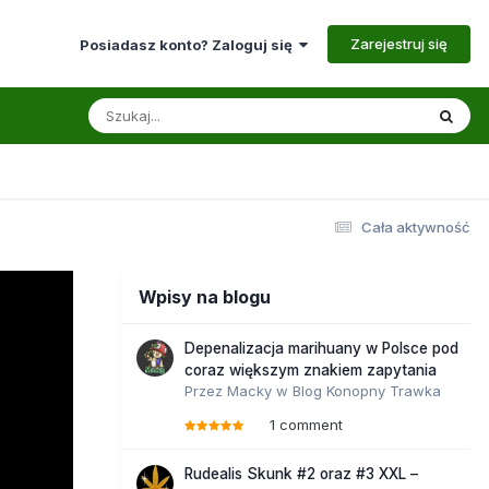
Zarejestruj się
Posiadasz konto? Zaloguj się
Cała aktywność
Wpisy na blogu
Depenalizacja marihuany w Polsce pod
coraz większym znakiem zapytania
Przez
Macky
w
Blog Konopny Trawka
1 comment
Rudealis Skunk #2 oraz #3 XXL –