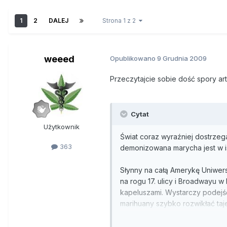
1
2
DALEJ
Strona 1 z 2
weeed
Opublikowano
9 Grudnia 2009
Przeczytajcie sobie dość spory arty
Cytat
Użytkownik
Świat coraz wyraźniej dostrzeg
363
demonizowana marycha jest w ist
Słynny na całą Amerykę Uniwers
na rogu 17. ulicy i Broadwayu w
kapeluszami. Wystarczy podejś
marihuany szybko rozwikłać taj
Uczelnia zajmująca się trawką p