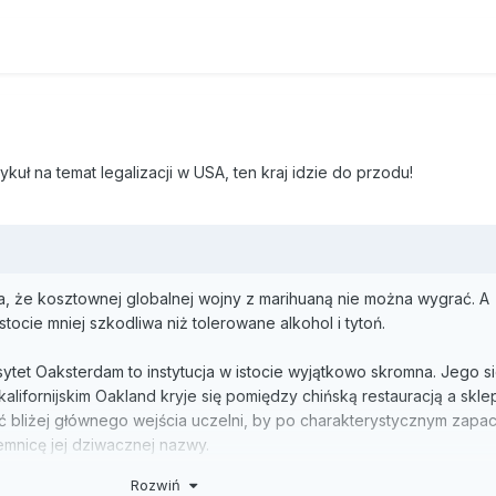
kuł na temat legalizacji w USA, ten kraj idzie do przodu!
a, że kosztownej globalnej wojny z marihuaną nie można wygrać. A
ocie mniej szkodliwa niż tolerowane alkohol i tytoń.
ytet Oaksterdam to instytucja w istocie wyjątkowo skromna. Jego s
 kalifornijskim Oakland kryje się pomiędzy chińską restauracją a skl
ć bliżej głównego wejścia uczelni, by po charakterystycznym zapa
emnicę jej dziwacznej nazwy.
Rozwiń
owstała w 2007 roku. Jej założycielem jest 47-letni Richard Lee, kt