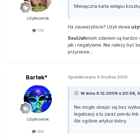
miejsca pracy” pierwsze dwa py
Miesięczna karta wstępu kosztuj
cztery. W kategorii „Budżet” był
Użytkownik
W ostatnich tygodniach batalia o
Ha zauważyliście? Użyli słowa
uży
174
stanie Oregon otwarto pierwszy
osób ze wskazaniami lekarskimi.
SoulJah
moim zdaniem są bardzo o
używki gratis.
jak i negatywnie. Nie należy być 
przyniesie...
Według sondażu amerykańskiego I
Amerykanów opowiadało się za le
wieje nam w plecy, a nie w ocz
Bartek*
Opublikowano
9 Grudnia 2009
Drug Policy Alliance, amerykańsk
Efekty działalności marihuanow
W dniu 9.12.2009 o 20:58, S
federalni nie ścigali już używa
Problem polega bowiem na tym,
Nie mogło obejść się bez wyt
legalizacji a tu zaraz pierdu li
Użytkownik
Skąd ta nagła zmiana? Jeśli nie
Ale ogólnie artykuł dobry.
miliony budżetowi państwa – od 
100
popularny w czasie obecnego k