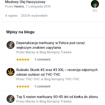
Miodowy Olej Haszyszowy
Przez
Hestro
,
7 Listopada 2010
4
replies
25274
wyświetleń
Wpisy na blogu
Depenalizacja marihuany w Polsce pod coraz
większym znakiem zapytania
Przez
Macky
w
Blog Konopny Trawka
1 comment
Rudealis Skunk #2 oraz #3 XXL – recenzja odpornych
odmian outdoor od THC-THC
Przez
THC-THC
w
Blog Konopny THC-THC
1 comment
Top 5 nasion marihuany 60-65 dni od kiełka do zbioru
Przez
Macky
w
Blog Konopny Trawka