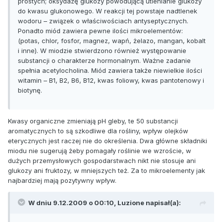
prostych; oksydazę glukozy powodującą utlenianie glukozy
do kwasu glukonowego. W reakcji tej powstaje nadtlenek
wodoru – związek o właściwościach antyseptycznych.
Ponadto miód zawiera pewne ilości mikroelementów:
(potas, chlor, fosfor, magnez, wapń, żelazo, mangan, kobalt
i inne). W miodzie stwierdzono również występowanie
substancji o charakterze hormonalnym. Ważne zadanie
spełnia acetylocholina. Miód zawiera także niewielkie ilości
witamin – B1, B2, B6, B12, kwas foliowy, kwas pantotenowy i
biotynę.
Kwasy organiczne zmieniają pH gleby, te 50 substancji
aromatycznych to są szkodliwe dla rośliny, wpływ olejków
eterycznych jest raczej nie do określenia. Dwa główne składniki
miodu nie sugerują żeby pomagały roślinie we wzroście, w
dużych przemysłowych gospodarstwach nikt nie stosuje ani
glukozy ani fruktozy, w mniejszych też. Za to mikroelementy jak
najbardziej mają pozytywny wpływ.
W dniu 9.12.2009 o 00:10, Luzione napisał(a):