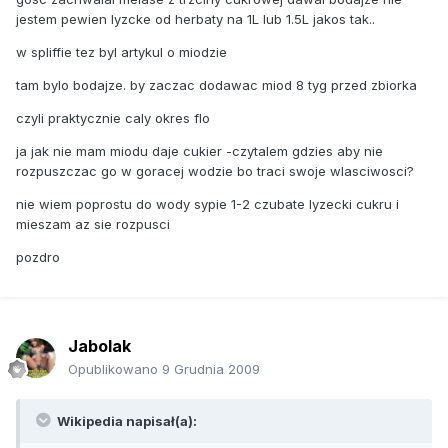
jestem pewien lyzcke od herbaty na 1L lub 1.5L jakos tak..
w spliffie tez byl artykul o miodzie
tam bylo bodajze. by zaczac dodawac miod 8 tyg przed zbiorka
czyli praktycznie caly okres flo
ja jak nie mam miodu daje cukier -czytalem gdzies aby nie
rozpuszczac go w goracej wodzie bo traci swoje wlasciwosci?
nie wiem poprostu do wody sypie 1-2 czubate lyzecki cukru i
mieszam az sie rozpusci
pozdro
Jabolak
Opublikowano
9 Grudnia 2009
Wikipedia napisał(a):