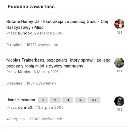
Podobna zawartość
Butane Honey Oil - Ekstrakcja za pomocą Gazu - Olej
Haszyszowy / Miód
Przez
Bundok
,
29 Marca 2008
9
replies
16712
wyświetleń
Nicolas Trainerbees, pszczelarz, który sprawił, że jego
pszczoły robią miód z żywicy marihuany
Przez
Macky
,
16 Marca 2016
6
replies
1931
wyświetleń
Joint z miodem
1
2
3
4
5
Przez
canna3
,
7 Sierpnia 2009
42
replies
37008
wyświetleń