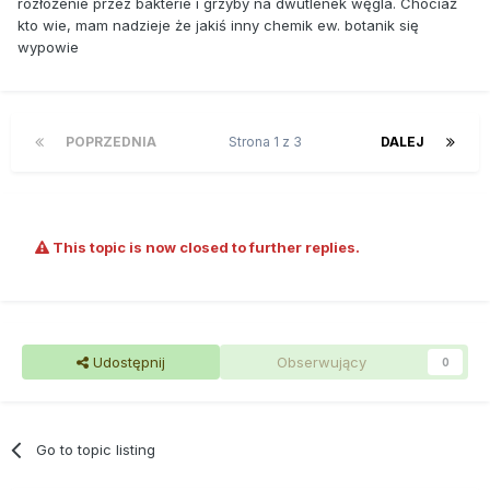
rozłożenie przez bakterie i grzyby na dwutlenek węgla. Chociaż
kto wie, mam nadzieje że jakiś inny chemik ew. botanik się
wypowie
POPRZEDNIA
Strona 1 z 3
DALEJ
This topic is now closed to further replies.
Udostępnij
Obserwujący
0
Go to topic listing