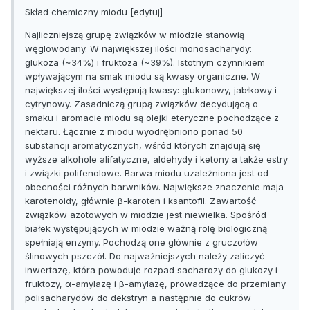
Skład chemiczny miodu [edytuj]
Najliczniejszą grupę związków w miodzie stanowią
węglowodany. W największej ilości monosacharydy:
glukoza (~34%) i fruktoza (~39%). Istotnym czynnikiem
wpływającym na smak miodu są kwasy organiczne. W
największej ilości występują kwasy: glukonowy, jabłkowy i
cytrynowy. Zasadniczą grupą związków decydującą o
smaku i aromacie miodu są olejki eteryczne pochodzące z
nektaru. Łącznie z miodu wyodrębniono ponad 50
substancji aromatycznych, wśród których znajdują się
wyższe alkohole alifatyczne, aldehydy i ketony a także estry
i związki polifenolowe. Barwa miodu uzależniona jest od
obecności różnych barwników. Największe znaczenie maja
karotenoidy, głównie β-karoten i ksantofil. Zawartość
związków azotowych w miodzie jest niewielka. Spośród
białek występujących w miodzie ważną rolę biologiczną
spełniają enzymy. Pochodzą one głównie z gruczołów
ślinowych pszczół. Do najważniejszych należy zaliczyć
inwertazę, która powoduje rozpad sacharozy do glukozy i
fruktozy, α-amylazę i β-amylazę, prowadzące do przemiany
polisacharydów do dekstryn a następnie do cukrów