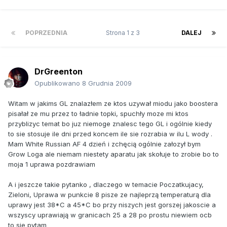
POPRZEDNIA
Strona 1 z 3
DALEJ
DrGreenton
Opublikowano
8 Grudnia 2009
Witam w jakims GL znalazłem ze ktos uzywał miodu jako boostera
pisałał ze mu przez to ładnie topki, spuchły moze mi ktos
przyblizyc temat bo juz niemoge znalesc tego GL i ogólnie kiedy
to sie stosuje ile dni przed koncem ile sie rozrabia w ilu L wody .
Mam White Russian AF 4 dzień i zchęcią ogólnie załozył bym
Grow Loga ale niemam niestety aparatu jak skołuje to zrobie bo to
moja 1 uprawa pozdrawiam
A i jeszcze takie pytanko , dlaczego w temacie Poczatkujacy,
Zieloni, Uprawa w punkcie 8 pisze ze najleprzą temperaturą dla
uprawy jest 38*C a 45*C bo przy niszych jest gorszej jakoscie a
wszyscy uprawiają w granicach 25 a 28 po prostu niewiem ocb
to sie pytam