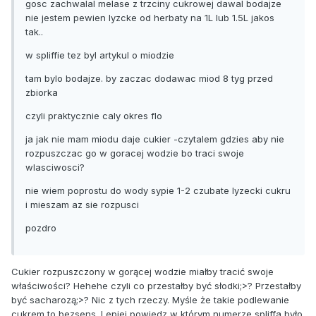
gosc zachwalal melase z trzciny cukrowej dawal bodajze
nie jestem pewien lyzcke od herbaty na 1L lub 1.5L jakos
tak..
w spliffie tez byl artykul o miodzie
tam bylo bodajze. by zaczac dodawac miod 8 tyg przed
zbiorka
czyli praktycznie caly okres flo
ja jak nie mam miodu daje cukier -czytalem gdzies aby nie
rozpuszczac go w goracej wodzie bo traci swoje
wlasciwosci?
nie wiem poprostu do wody sypie 1-2 czubate lyzecki cukru
i mieszam az sie rozpusci
pozdro
Cukier rozpuszczony w gorącej wodzie miałby tracić swoje
właściwości? Hehehe czyli co przestałby być słodki;>? Przestałby
być sacharozą;>? Nic z tych rzeczy. Myśle że takie podlewanie
cukrem to bezsens. Lepiej powiedz w którym numerze spliffa było