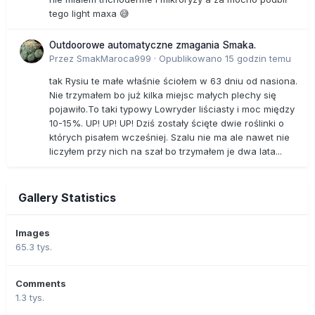
tego light maxa 😅
Outdoorowe automatyczne zmagania Smaka.
Przez
SmakMaroca999
·
Opublikowano
15 godzin temu
tak Rysiu te małe właśnie ściołem w 63 dniu od nasiona.
Nie trzymałem bo już kilka miejsc małych plechy się
pojawiło.To taki typowy Lowryder liściasty i moc między
10-15%. UP! UP! UP! Dziś zostały ścięte dwie roślinki o
których pisałem wcześniej. Szalu nie ma ale nawet nie
liczyłem przy nich na szał bo trzymałem je dwa lata...
Gallery Statistics
Images
65.3 tys.
Comments
1.3 tys.