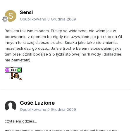
Sensi
Opublikowano
8 Grudnia 2009
Robilem tak tym miodem. Efekty sa widoczne, nie wiem jak w
porownaniu z ripenem bo nigdy nie uzywalem ale patrzac na GL
innych to raczej slabsze troche. Smaku jako tako nie zmienia,
moze jesli dac go duzo... Ja sie troche balem i stosowalem jakis
tam przelicznik bodajze 2,5 lyzki stolowej na 1l wody (dokladnie
nie pamietam).
Gość Luzione
Opublikowano
9 Grudnia 2009
czytalem gdzies...
gosc zachwalal melase z trzciny cukrowej dawal bodajze nie