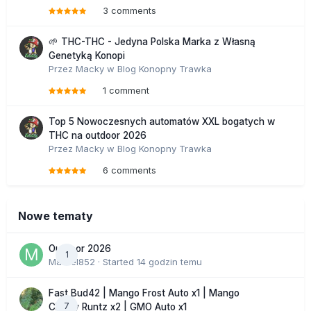
3 comments
🌱 THC-THC - Jedyna Polska Marka z Własną
Genetyką Konopi
Przez
Macky
w
Blog Konopny Trawka
1 comment
Top 5 Nowoczesnych automatów XXL bogatych w
THC na outdoor 2026
Przez
Macky
w
Blog Konopny Trawka
6 comments
Nowe tematy
Outdoor 2026
1
Marcel852
· Started
14 godzin temu
Fast Bud42 | Mango Frost Auto x1 | Mango
7
Cherry Runtz x2 | GMO Auto x1