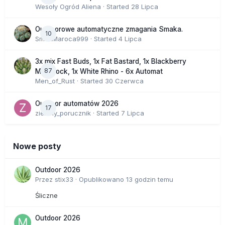
Wesoły Ogród Aliena
· Started
28 Lipca
Outdoorowe automatyczne zmagania Smaka.
10
SmakMaroca999
· Started
4 Lipca
3x mix Fast Buds, 1x Fat Bastard, 1x Blackberry
87
Moonrock, 1x White Rhino - 6x Automat
Men_of_Rust
· Started
30 Czerwca
Outdoor automatów 2026
17
zielony_porucznik
· Started
7 Lipca
Nowe posty
Outdoor 2026
Przez
stix33
·
Opublikowano
13 godzin temu
Śliczne
Outdoor 2026