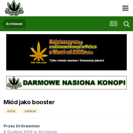
Archiwum
Miód jako booster
miód
melasa
Przez
DrGreenton
8 Grudnia 2009
w
Archiwum