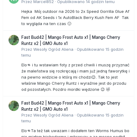
Przez
Marcel852
·
Opublikowano
14 godzin temu
Hejka Mój outdoor na 2026 to 2x Speed Gorrilla Glue Af
Fem od AK Seeds i 1x AutoBlack Berry Kush Fem AF Tak
to wygląda na ten czas 🙂
Fast Bud42 | Mango Frost Auto x1 | Mango Cherry
Runtz x2 | GMO Auto x1
Przez
Wesoły Ogród Aliena
·
Opublikowano
15 godzin
temu
Elo👊 i tu wstawiam foty z przed chwili i muszę przyznać
że maleństwa się rozkręcają i mam już jedną faworytkę i
na pewno widzicie o którą mi chodzi😉. Tak to jest
właśnie Mango Cherry Runtz i wyraźnie jest do przodu
od pozostałych. Pozdro mordki wędzone 😉 🤣
Fast Bud42 | Mango Frost Auto x1 | Mango Cherry
Runtz x2 | GMO Auto x1
Przez
Wesoły Ogród Aliena
·
Opublikowano
15 godzin
temu
Elo👊Ta też tak uwazam i dodałem ten Worms Humus bo
nie miałem trichoderme i mikroryzy a za mocno podbił