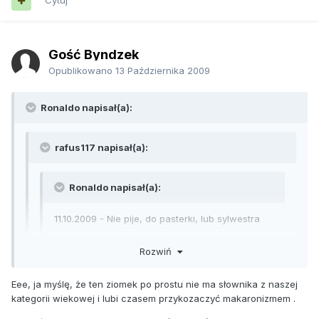
Cytuj
Gość Byndzek
Opublikowano
13 Października 2009
Ronaldo napisał(a):
rafus117 napisał(a):
Ronaldo napisał(a):
11.10.2009 - Nie pije, do pasterki, lub sylwestra
Rozwiń
hardcore
Eee, ja myślę, że ten ziomek po prostu nie ma słownika z naszej
Nie wiem, czy to miala byc ironia, wysmianie? czy co hehe,
kategorii wiekowej i lubi czasem przykozaczyć makaronizmem .
ale nie masz pojecia jaka jest sytuacja u mnie z alkoholem,
wiec zostaw takie teksty dla siebie chlopak.