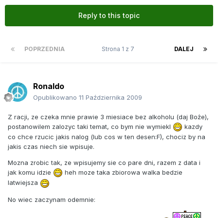
Reply to this topic
POPRZEDNIA
Strona 1 z 7
DALEJ
Ronaldo
Opublikowano
11 Października 2009
Z racji, ze czeka mnie prawie 3 miesiace bez alkoholu (daj Boże),
postanowilem zalozyc taki temat, co bym nie wymiekl
kazdy
co chce rzucic jakis nalog (lub cos w ten desen:F), chociz by na
jakis czas niech sie wpisuje.
Mozna zrobic tak, ze wpisujemy sie co pare dni, razem z data i
jak komu idzie
heh moze taka zbiorowa walka bedzie
latwiejsza
No wiec zaczynam odemnie: