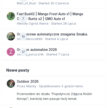
Men_of_Rust
· Started
30 Czerwca
Fast Bud42 | Mango Frost Auto x1 | Mango
7
Cherry Runtz x2 | GMO Auto x1
Wesoły Ogród Aliena
· Started
28 Lipca
Outdoorowe automatyczne zmagania Smaka.
10
SmakMaroca999
· Started
4 Lipca
Outdoor automatów 2026
17
zielony_porucznik
· Started
7 Lipca
Nowe posty
Outdoor 2026
Przez
Macky
·
Opublikowano
5 godzin temu
Przeniosłem do działu "Pojedyncze Zdjęcia Roślin
Konopi", bardziej tam pasuje twój temat.