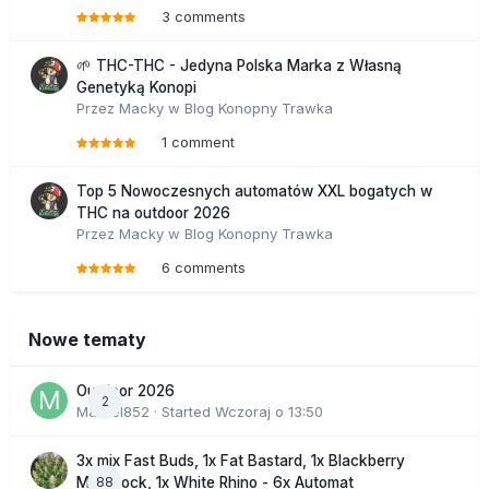
3 comments
🌱 THC-THC - Jedyna Polska Marka z Własną
Genetyką Konopi
Przez
Macky
w
Blog Konopny Trawka
1 comment
Top 5 Nowoczesnych automatów XXL bogatych w
THC na outdoor 2026
Przez
Macky
w
Blog Konopny Trawka
6 comments
Nowe tematy
Outdoor 2026
2
Marcel852
· Started
Wczoraj o 13:50
3x mix Fast Buds, 1x Fat Bastard, 1x Blackberry
88
Moonrock, 1x White Rhino - 6x Automat