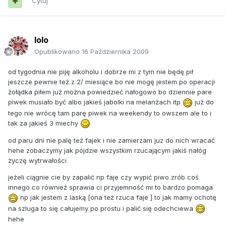
Cytuj
lolo
Opublikowano
16 Października 2009
od tygodnia nie piję alkoholu i dobrze mi z tym nie będę pił
jeszcze pewnie też z 2/ miesiące bo nie mogę jestem po operacji
żołądka piłem już można powiedzieć nałogowo bo dziennie pare
piwek musiało być albo jakieś jabolki na melanżach itp
już do
tego nie wrócę tam parę piwek na weekendy to owszem ale to i
tak za jakieś 3 miechy
od paru dni nie palę też fajek i nie zamierzam juz do nich wracać
hehe zobaczymy jak pójdzie wszystkim rzucającym jakiś nałóg
życzę wytrwałości
jeżeli ciągnie cie by zapalić np faje czy wypić piwo zrób coś
innego co również sprawia ci przyjemność mi to bardzo pomaga
np jak jestem z laską [ona też rzuca faje ] to jak mamy ochotę
na szluga to się całujemy po prostu i palić się odechciewa
hehe