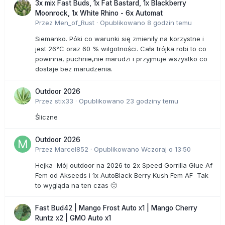
3x mix Fast Buds, 1x Fat Bastard, 1x Blackberry
Moonrock, 1x White Rhino - 6x Automat
Przez
Men_of_Rust
·
Opublikowano
8 godzin temu
Siemanko. Póki co warunki się zmieniły na korzystne i
jest 26°C oraz 60 % wilgotności. Cała trójka robi to co
powinna, puchnie,nie marudzi i przyjmuje wszystko co
dostaje bez marudzenia.
Outdoor 2026
Przez
stix33
·
Opublikowano
23 godziny temu
Śliczne
Outdoor 2026
Przez
Marcel852
·
Opublikowano
Wczoraj o 13:50
Hejka Mój outdoor na 2026 to 2x Speed Gorrilla Glue Af
Fem od Akseeds i 1x AutoBlack Berry Kush Fem AF Tak
to wygląda na ten czas 🙂
Fast Bud42 | Mango Frost Auto x1 | Mango Cherry
Runtz x2 | GMO Auto x1