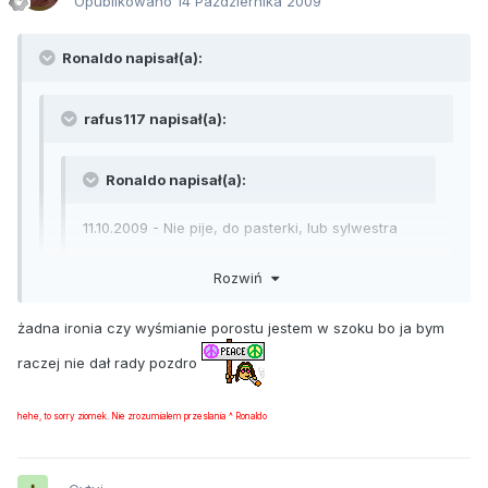
Opublikowano
14 Października 2009
Ronaldo napisał(a):
rafus117 napisał(a):
Ronaldo napisał(a):
11.10.2009 - Nie pije, do pasterki, lub sylwestra
Rozwiń
hardcore
żadna ironia czy wyśmianie porostu jestem w szoku bo ja bym
Nie wiem, czy to miala byc ironia, wysmianie? czy co hehe,
ale nie masz pojecia jaka jest sytuacja u mnie z alkoholem,
raczej nie dał rady pozdro
wiec zostaw takie teksty dla siebie chlopak.
hehe, to sorry ziomek. Nie zrozumialem przeslania ^ Ronaldo