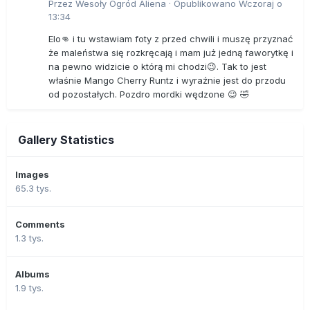
Przez
Wesoły Ogród Aliena
·
Opublikowano
Wczoraj o
13:34
Elo👊 i tu wstawiam foty z przed chwili i muszę przyznać
że maleństwa się rozkręcają i mam już jedną faworytkę i
na pewno widzicie o którą mi chodzi😉. Tak to jest
właśnie Mango Cherry Runtz i wyraźnie jest do przodu
od pozostałych. Pozdro mordki wędzone 😉 🤣
Gallery Statistics
Images
65.3 tys.
Comments
1.3 tys.
Albums
1.9 tys.