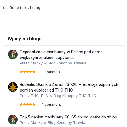
Go to topic listing
Wpisy na blogu
Depenalizacja marihuany w Polsce pod coraz
większym znakiem zapytania
Przez
Macky
w
Blog Konopny Trawka
1 comment
Rudealis Skunk #2 oraz #3 XXL – recenzja odpornych
odmian outdoor od THC-THC
Przez
THC-THC
w
Blog Konopny THC-THC
1 comment
Top 5 nasion marihuany 60-65 dni od kiełka do zbioru
Przez
Macky
w
Blog Konopny Trawka