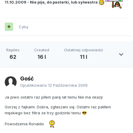
11.10.2009 - Nie pije, do pasterki, lub sylwestra
Cytuj
Replies
Created
Ostatniej odpowiedzi
62
16 l
11 l
Gość
Opublikowano
12 Października 2009
Ja piwo ostatni raz piłem parę lat temu Nie ma okazji
Gorzej z fajkami. Dobra, zgłaszam się. Ostatni raz paliłem
męskiego bez filtra ze trzy godzinki temu
😎
Powodzenia Ronaldo