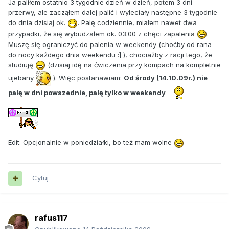
Ja paliłem ostatnio 3 tygodnie dzień w dzień, potem 3 dni
przerwy, ale zacząłem dalej palić i wyleciały następne 3 tygodnie
do dnia dzisiaj ok.
. Palę codziennie, miałem nawet dwa
przypadki, że się wybudzałem ok. 03:00 z chęci zapalenia
.
Muszę się ograniczyć do palenia w weekendy (choćby od rana
do nocy każdego dnia weekendu :] ), chociażby z racji tego, że
studiuję
(dzisiaj idę na ćwiczenia przy kompach na kompletnie
ujebany
). Więc postanawiam:
Od środy (14.10.09r.) nie
palę w dni powszednie, palę tylko w weekendy
Edit: Opcjonalnie w poniedziałki, bo też mam wolne
Cytuj
rafus117