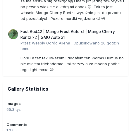
że maleństwa się rozkręcają i mam już jedną faworytkę i
na pewno widzicie o którą mi chodzi😉. Tak to jest
właśnie Mango Cherry Runtz i wyraźnie jest do przodu
od pozostałych. Pozdro mordki wędzone 😉 🤣
Fast Bud42 | Mango Frost Auto x1 | Mango Cherry
Runtz x2 | GMO Auto x1
Przez
Wesoły Ogród Aliena
·
Opublikowano
20 godzin
temu
Elo👊Ta też tak uwazam i dodałem ten Worms Humus bo
nie miałem trichoderme i mikroryzy a za mocno podbił
tego light maxa 😅
Gallery Statistics
Images
65.3 tys.
Comments
1.3 tys.