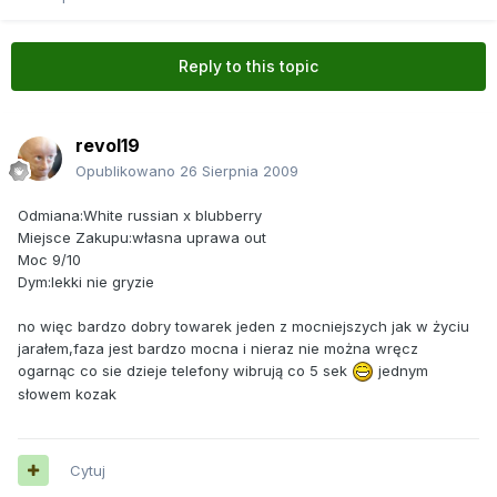
Reply to this topic
revol19
Opublikowano
26 Sierpnia 2009
Odmiana:White russian x blubberry
Miejsce Zakupu:własna uprawa out
Moc 9/10
Dym:lekki nie gryzie
no więc bardzo dobry towarek jeden z mocniejszych jak w życiu
jarałem,faza jest bardzo mocna i nieraz nie można wręcz
ogarnąc co sie dzieje telefony wibrują co 5 sek
jednym
słowem kozak
Cytuj