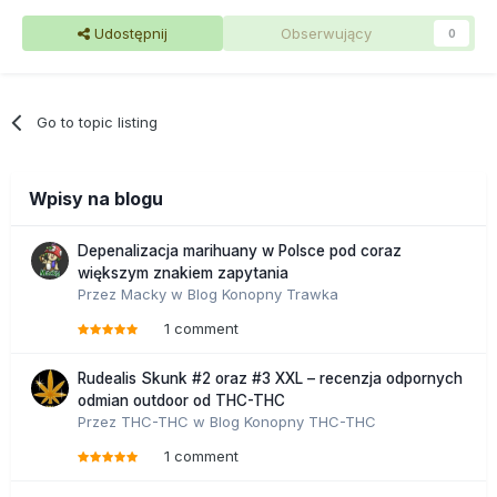
Udostępnij
Obserwujący
0
Go to topic listing
Wpisy na blogu
Depenalizacja marihuany w Polsce pod coraz
większym znakiem zapytania
Przez
Macky
w
Blog Konopny Trawka
1 comment
Rudealis Skunk #2 oraz #3 XXL – recenzja odpornych
odmian outdoor od THC-THC
Przez
THC-THC
w
Blog Konopny THC-THC
1 comment