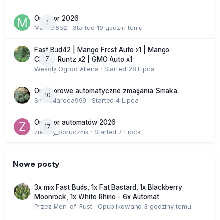
Outdoor 2026
1
Marcel852
· Started
19 godzin temu
Fast Bud42 | Mango Frost Auto x1 | Mango
7
Cherry Runtz x2 | GMO Auto x1
Wesoły Ogród Aliena
· Started
28 Lipca
Outdoorowe automatyczne zmagania Smaka.
10
SmakMaroca999
· Started
4 Lipca
Outdoor automatów 2026
17
zielony_porucznik
· Started
7 Lipca
Nowe posty
3x mix Fast Buds, 1x Fat Bastard, 1x Blackberry
Moonrock, 1x White Rhino - 6x Automat
Przez
Men_of_Rust
·
Opublikowano
3 godziny temu