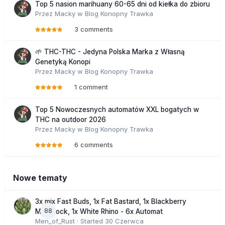
Top 5 nasion marihuany 60-65 dni od kiełka do zbioru
Przez
Macky
w
Blog Konopny Trawka
3 comments
🌱 THC-THC - Jedyna Polska Marka z Własną
Genetyką Konopi
Przez
Macky
w
Blog Konopny Trawka
1 comment
Top 5 Nowoczesnych automatów XXL bogatych w
THC na outdoor 2026
Przez
Macky
w
Blog Konopny Trawka
6 comments
Nowe tematy
3x mix Fast Buds, 1x Fat Bastard, 1x Blackberry
88
Moonrock, 1x White Rhino - 6x Automat
Men_of_Rust
· Started
30 Czerwca