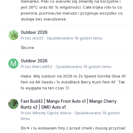
Siemanko. Póki co warunki się zmieniły na korzystne i
jest 26°C oraz 60 % wilgotności. Cała trójka robi to co
powinna, puchnie,nie marudzi i przyjmuje wszystko co
dostaje bez marudzenia.
Outdoor 2026
Przez
stix33
·
Opublikowano
18 godzin temu
Śliczne
Outdoor 2026
Przez
Marcel852
·
Opublikowano
19 godzin temu
Hejka Mój outdoor na 2026 to 2x Speed Gorrilla Glue Af
Fem od AK Seeds i 1x AutoBlack Berry Kush Fem AF Tak
to wygląda na ten czas 🙂
Fast Bud42 | Mango Frost Auto x1 | Mango Cherry
Runtz x2 | GMO Auto x1
Przez
Wesoły Ogród Aliena
·
Opublikowano
19 godzin
temu
Elo👊 i tu wstawiam foty z przed chwili i muszę przyznać