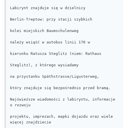
Labirynt znajduje się w dzielnicy

Berlin-Treptow: przy stacji szybkich

kolei miejskich Baumschulenweg

należy wsiąść w autobus linii 170 w

kierunku Ratusza Steglitz (niem: Rathaus

Steglitz), z którego wysiadamy

na przystanku Späthstrasse/Ligusterweg,

który znajduje się bezpośrednio przed bramą.

Najświeższe wiadomości z labiryntu, informacje 
o rozwoju

projektu, imprezach, mapki dojazdu oraz wiele 
więcej znajdziecie
