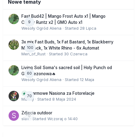
Nowe tematy
Fast Bud42 | Mango Frost Auto x1 | Mango
9
Cherry Runtz x2 | GMO Auto x1
Wesoły Ogród Aliena
· Started
28 Lipca
3x mix Fast Buds, 1x Fat Bastard, 1x Blackberry
100
Moonrock, 1x White Rhino - 6x Automat
Men_of_Rust
· Started
30 Czerwca
Living Soil Soma's sacred soil | Holy Punch od
60
GHS sezonowa🔥
Wesoły Ogród Aliena
· Started
12 Maja
Darmowe Nasiona za Fotorelacje
70
Macky
· Started
8 Maja 2024
Zdjecia outdoor
0
slav
· Started
Wczoraj o 14:40