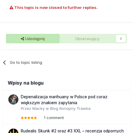
This topic is now closed to further replies.
Udostępnij
Obserwujący
0
Go to topic listing
Wpisy na blogu
Depenalizacja marihuany w Polsce pod coraz
większym znakiem zapytania
Przez
Macky
w
Blog Konopny Trawka
1 comment
Rudealis Skunk #2 oraz #3 XXL – recenzja odpornych