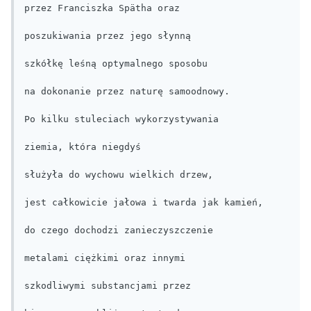
przez Franciszka Spätha oraz

poszukiwania przez jego słynną

szkółkę leśną optymalnego sposobu

na dokonanie przez naturę samoodnowy.

Po kilku stuleciach wykorzystywania

ziemia, która niegdyś

służyła do wychowu wielkich drzew,

jest całkowicie jałowa i twarda jak kamień,

do czego dochodzi zanieczyszczenie

metalami ciężkimi oraz innymi

szkodliwymi substancjami przez
