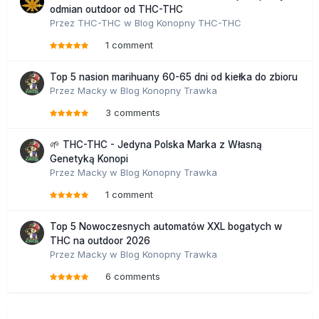
odmian outdoor od THC-THC
Przez
THC-THC
w
Blog Konopny THC-THC
1 comment
Top 5 nasion marihuany 60-65 dni od kiełka do zbioru
Przez
Macky
w
Blog Konopny Trawka
3 comments
🌱 THC-THC - Jedyna Polska Marka z Własną
Genetyką Konopi
Przez
Macky
w
Blog Konopny Trawka
1 comment
Top 5 Nowoczesnych automatów XXL bogatych w
THC na outdoor 2026
Przez
Macky
w
Blog Konopny Trawka
6 comments