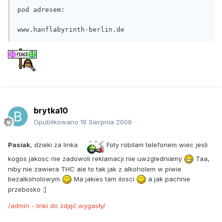
pod adresem:

www.hanflabyrinth-berlin.de
brytka10
Opublikowano
16 Sierpnia 2009
Pasiak
, dzieki za linka
Foty robilam telefonem wiec jesli
kogos jakosc nie zadowoli reklamacji nie uwzgledniamy
Taa,
niby nie zawiera THC ale to tak jak z alkoholem w piwie
bezalkoholowym
Ma jakies tam ilosci
a jak pachnie
przebosko :]
/admin - linki do zdjęć wygasły/