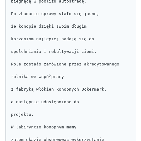
biegnącą w pobliżu autostradę.

Po zbadaniu sprawy stało się jasne,

że konopie dzięki swoim długim

korzeniom najlepiej nadają się do

spulchniania i rekultywacji ziemi.

Pole zostało zamówione przez akredytowanego

rolnika we współpracy

z fabryką włókien konopnych Uckermark,

a następnie udostępnione do

projektu.

W labiryncie konopnym mamy

zatem okazję obserwować wykorzystanie
