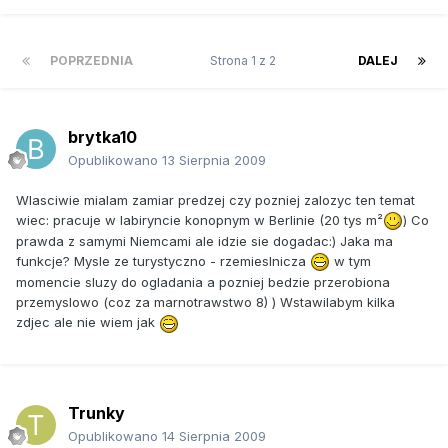
POPRZEDNIA
Strona 1 z 2
DALEJ
brytka10
Opublikowano
13 Sierpnia 2009
Wlasciwie mialam zamiar predzej czy pozniej zalozyc ten temat
wiec: pracuje w labiryncie konopnym w Berlinie (20 tys m²
) Co
prawda z samymi Niemcami ale idzie sie dogadac:) Jaka ma
funkcje? Mysle ze turystyczno - rzemieslnicza
w tym
momencie sluzy do ogladania a pozniej bedzie przerobiona
przemyslowo (coz za marnotrawstwo 8) ) Wstawilabym kilka
zdjec ale nie wiem jak
Trunky
Opublikowano
14 Sierpnia 2009