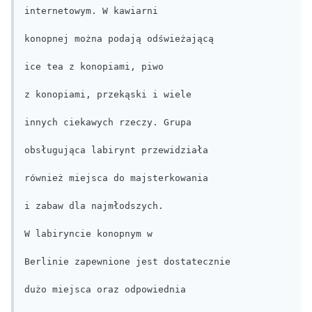
internetowym. W kawiarni

konopnej można podają odświeżającą

ice tea z konopiami, piwo

z konopiami, przekąski i wiele

innych ciekawych rzeczy. Grupa

obsługująca labirynt przewidziała

również miejsca do majsterkowania

i zabaw dla najmłodszych.

W labiryncie konopnym w

Berlinie zapewnione jest dostatecznie

dużo miejsca oraz odpowiednia
