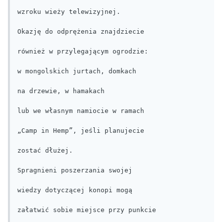
wzroku wieży telewizyjnej.

Okazję do odprężenia znajdziecie

również w przylegającym ogrodzie:

w mongolskich jurtach, domkach

na drzewie, w hamakach

lub we własnym namiocie w ramach

„Camp in Hemp”, jeśli planujecie

zostać dłużej.

Spragnieni poszerzania swojej

wiedzy dotyczącej konopi mogą

załatwić sobie miejsce przy punkcie
