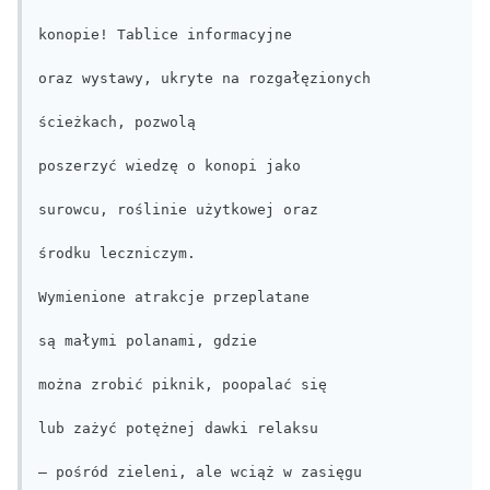
konopie! Tablice informacyjne

oraz wystawy, ukryte na rozgałęzionych

ścieżkach, pozwolą

poszerzyć wiedzę o konopi jako

surowcu, roślinie użytkowej oraz

środku leczniczym.

Wymienione atrakcje przeplatane

są małymi polanami, gdzie

można zrobić piknik, poopalać się

lub zażyć potężnej dawki relaksu

– pośród zieleni, ale wciąż w zasięgu
