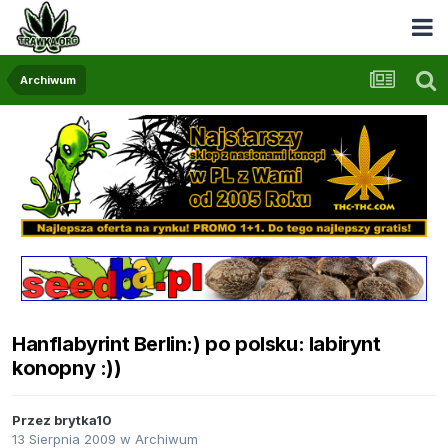
Archiwum
Hanflabyrint Berlin:) po polsku: labirynt
konopny :))
Przez
brytka10
13 Sierpnia 2009
w
Archiwum