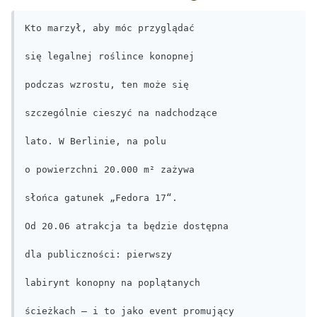
Kto marzył, aby móc przyglądać

się legalnej roślince konopnej

podczas wzrostu, ten może się

szczególnie cieszyć na nadchodzące

lato. W Berlinie, na polu

o powierzchni 20.000 m² zażywa

słońca gatunek „Fedora 17“.

Od 20.06 atrakcja ta będzie dostępna

dla publiczności: pierwszy

labirynt konopny na poplątanych

ścieżkach – i to jako event promujący
