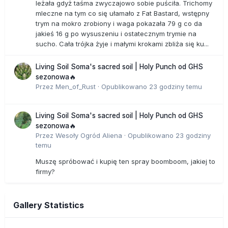
leżała gdyż taśma zwyczajowo sobie puściła. Trichomy
mleczne na tym co się ułamało z Fat Bastard, wstępny
trym na mokro zrobiony i waga pokazała 79 g co da
jakieś 16 g po wysuszeniu i ostatecznym trymie na
sucho. Cała trójka żyje i małymi krokami zbliża się ku...
Living Soil Soma's sacred soil | Holy Punch od GHS
sezonowa🔥
Przez
Men_of_Rust
·
Opublikowano
23 godziny temu
Living Soil Soma's sacred soil | Holy Punch od GHS
sezonowa🔥
Przez
Wesoły Ogród Aliena
·
Opublikowano
23 godziny
temu
Muszę spróbować i kupię ten spray boomboom, jakiej to
firmy?
Gallery Statistics