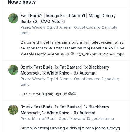
Nowe posty
Fast Bud42 | Mango Frost Auto x1 | Mango Cherry
Runtz x2 | GMO Auto x1
Przez
Wesoły Ogród Aliena
·
Opublikowano
2 minuty
temu
Za parę dni pełna wersja z oficjalnym teledyskiem wraz
ze sponsorami 🔥 I zapraszam na mój kanał na YouTube
Wesoły Ogród Aliena 🍀 🌿 💚 lv_0_20260810214648.mp4
3x mix Fast Buds, 1x Fat Bastard, 1x Blackberry
Moonrock, 1x White Rhino - 6x Automat
Przez
Wesoły Ogród Aliena
·
Opublikowano
1 godzinę
temu
Juz zaczynają się uginać 😉🤩
3x mix Fast Buds, 1x Fat Bastard, 1x Blackberry
Moonrock, 1x White Rhino - 6x Automat
Przez
Men_of_Rust
·
Opublikowano
10 godzin temu
Siema. Wczoraj Croping a dzisiaj z rana jedna z łodyg