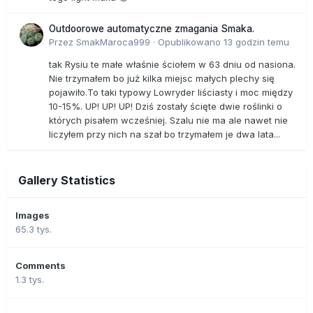
Outdoorowe automatyczne zmagania Smaka.
Przez
SmakMaroca999
·
Opublikowano
13 godzin temu
tak Rysiu te małe właśnie ściołem w 63 dniu od nasiona.
Nie trzymałem bo już kilka miejsc małych plechy się
pojawiło.To taki typowy Lowryder liściasty i moc między
10-15%. UP! UP! UP! Dziś zostały ścięte dwie roślinki o
których pisałem wcześniej. Szalu nie ma ale nawet nie
liczyłem przy nich na szał bo trzymałem je dwa lata...
Gallery Statistics
Images
65.3 tys.
Comments
1.3 tys.