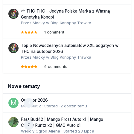
🌱 THC-THC - Jedyna Polska Marka z Własną
Genetyką Konopi
Przez
Macky
w
Blog Konopny Trawka
1 comment
Top 5 Nowoczesnych automatów XXL bogatych w
THC na outdoor 2026
Przez
Macky
w
Blog Konopny Trawka
6 comments
Nowe tematy
Outdoor 2026
1
Marcel852
· Started
12 godzin temu
Fast Bud42 | Mango Frost Auto x1 | Mango
7
Cherry Runtz x2 | GMO Auto x1
Wesoły Ogród Aliena
· Started
28 Lipca