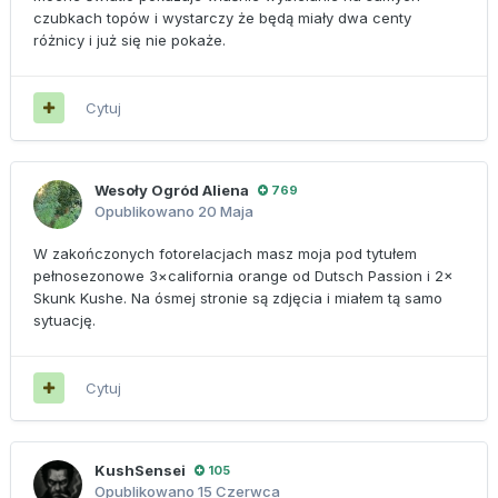
czubkach topów i wystarczy że będą miały dwa centy
różnicy i już się nie pokaże.
Cytuj
Wesoły Ogród Aliena
769
Opublikowano
20 Maja
W zakończonych fotorelacjach masz moja pod tytułem
pełnosezonowe 3×california orange od Dutsch Passion i 2×
Skunk Kushe. Na ósmej stronie są zdjęcia i miałem tą samo
sytuację.
Cytuj
KushSensei
105
Opublikowano
15 Czerwca