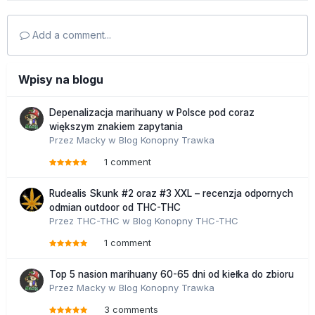
Add a comment...
Wpisy na blogu
Depenalizacja marihuany w Polsce pod coraz
większym znakiem zapytania
Przez
Macky
w
Blog Konopny Trawka
1 comment
Rudealis Skunk #2 oraz #3 XXL – recenzja odpornych
odmian outdoor od THC-THC
Przez
THC-THC
w
Blog Konopny THC-THC
1 comment
Top 5 nasion marihuany 60-65 dni od kiełka do zbioru
Przez
Macky
w
Blog Konopny Trawka
3 comments