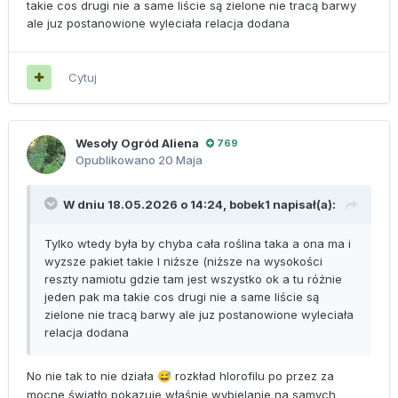
takie cos drugi nie a same liście są zielone nie tracą barwy
ale juz postanowione wyleciała relacja dodana
Cytuj
Wesoły Ogród Aliena
769
Opublikowano
20 Maja
W dniu 18.05.2026 o 14:24,
bobek1
napisał(a):
Tylko wtedy była by chyba cała roślina taka a ona ma i
wyzsze pakiet takie I niższe (niższe na wysokości
reszty namiotu gdzie tam jest wszystko ok a tu różnie
jeden pak ma takie cos drugi nie a same liście są
zielone nie tracą barwy ale juz postanowione wyleciała
relacja dodana
No nie tak to nie działa
rozkład hlorofilu po przez za
😅
mocne światło pokazuje właśnie wybielanie na samych