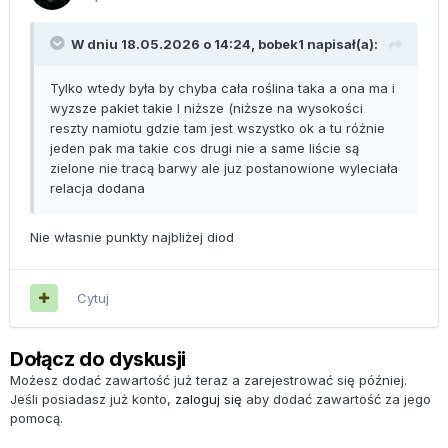
W dniu 18.05.2026 o 14:24,
bobek1
napisał(a):
Tylko wtedy była by chyba cała roślina taka a ona ma i
wyzsze pakiet takie I niższe (niższe na wysokości
reszty namiotu gdzie tam jest wszystko ok a tu różnie
jeden pak ma takie cos drugi nie a same liście są
zielone nie tracą barwy ale juz postanowione wyleciała
relacja dodana
Nie własnie punkty najbliżej diod
Cytuj
Dołącz do dyskusji
Możesz dodać zawartość już teraz a zarejestrować się później.
Jeśli posiadasz już konto,
zaloguj się
aby dodać zawartość za jego
pomocą.