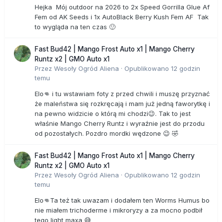
Hejka Mój outdoor na 2026 to 2x Speed Gorrilla Glue Af
Fem od AK Seeds i 1x AutoBlack Berry Kush Fem AF Tak
to wygląda na ten czas 🙂
Fast Bud42 | Mango Frost Auto x1 | Mango Cherry
Runtz x2 | GMO Auto x1
Przez
Wesoły Ogród Aliena
·
Opublikowano
12 godzin
temu
Elo👊 i tu wstawiam foty z przed chwili i muszę przyznać
że maleństwa się rozkręcają i mam już jedną faworytkę i
na pewno widzicie o którą mi chodzi😉. Tak to jest
właśnie Mango Cherry Runtz i wyraźnie jest do przodu
od pozostałych. Pozdro mordki wędzone 😉 🤣
Fast Bud42 | Mango Frost Auto x1 | Mango Cherry
Runtz x2 | GMO Auto x1
Przez
Wesoły Ogród Aliena
·
Opublikowano
12 godzin
temu
Elo👊Ta też tak uwazam i dodałem ten Worms Humus bo
nie miałem trichoderme i mikroryzy a za mocno podbił
tego light maxa 😅