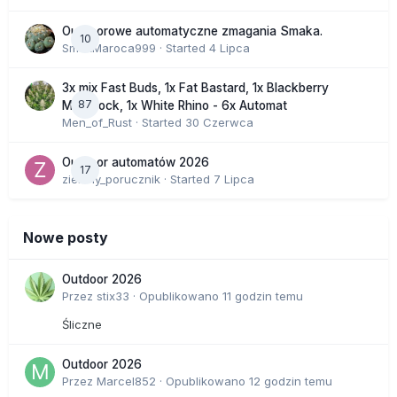
Outdoorowe automatyczne zmagania Smaka.
10
SmakMaroca999
· Started
4 Lipca
3x mix Fast Buds, 1x Fat Bastard, 1x Blackberry
87
Moonrock, 1x White Rhino - 6x Automat
Men_of_Rust
· Started
30 Czerwca
Outdoor automatów 2026
17
zielony_porucznik
· Started
7 Lipca
Nowe posty
Outdoor 2026
Przez
stix33
·
Opublikowano
11 godzin temu
Śliczne
Outdoor 2026
Przez
Marcel852
·
Opublikowano
12 godzin temu