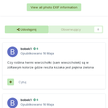
View all photo EXIF information
Udostępnij
Obserwujący
0
bobek1
6
Opublikowano
16 Maja
Czy roślina hermi wierzchołki (sam wieszcholek) są w
zółtawym kolorze gdzie reszta kszaka jest piękna zielona
Cytuj
bobek1
6
Opublikowano
16 Maja