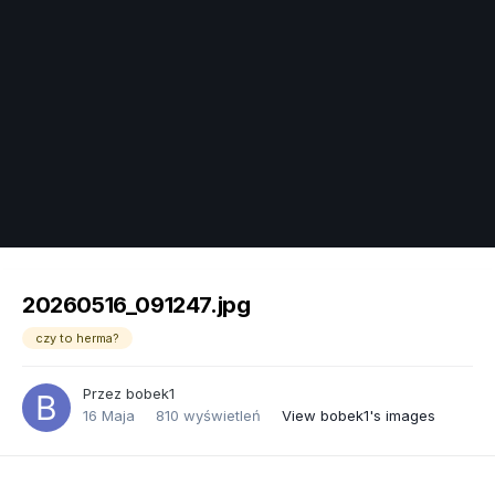
Image Tools
20260516_091247.jpg
czy to herma?
Przez
bobek1
16 Maja
810 wyświetleń
View bobek1's images