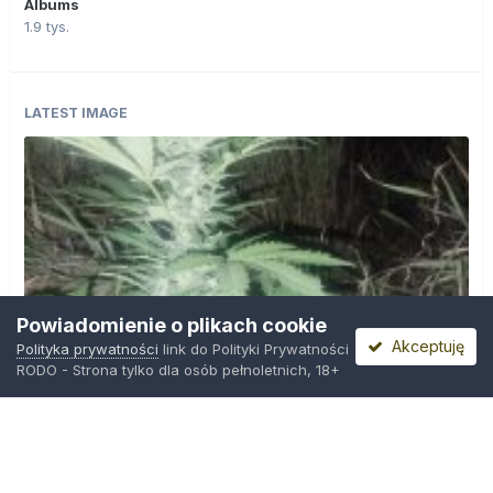
Albums
1.9 tys.
LATEST IMAGE
Powiadomienie o plikach cookie
Akceptuję
Polityka prywatności
link do Polityki Prywatności
RODO - Strona tylko dla osób pełnoletnich, 18+
IMG_20260804_221841.jpg
Przez
zielony_porucznik
,
Wczoraj o 00:23