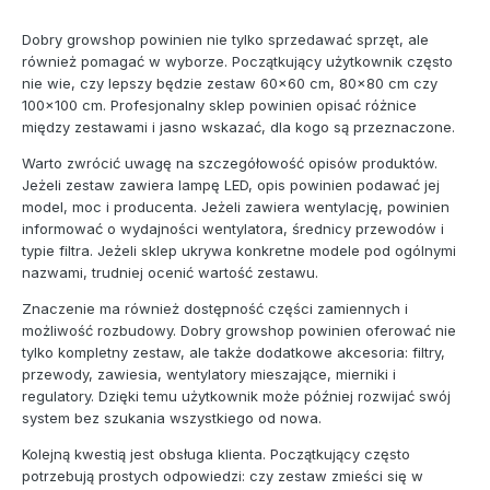
Dobry growshop powinien nie tylko sprzedawać sprzęt, ale
również pomagać w wyborze. Początkujący użytkownik często
nie wie, czy lepszy będzie zestaw 60x60 cm, 80x80 cm czy
100x100 cm. Profesjonalny sklep powinien opisać różnice
między zestawami i jasno wskazać, dla kogo są przeznaczone.
Warto zwrócić uwagę na szczegółowość opisów produktów.
Jeżeli zestaw zawiera lampę LED, opis powinien podawać jej
model, moc i producenta. Jeżeli zawiera wentylację, powinien
informować o wydajności wentylatora, średnicy przewodów i
typie filtra. Jeżeli sklep ukrywa konkretne modele pod ogólnymi
nazwami, trudniej ocenić wartość zestawu.
Znaczenie ma również dostępność części zamiennych i
możliwość rozbudowy. Dobry growshop powinien oferować nie
tylko kompletny zestaw, ale także dodatkowe akcesoria: filtry,
przewody, zawiesia, wentylatory mieszające, mierniki i
regulatory. Dzięki temu użytkownik może później rozwijać swój
system bez szukania wszystkiego od nowa.
Kolejną kwestią jest obsługa klienta. Początkujący często
potrzebują prostych odpowiedzi: czy zestaw zmieści się w