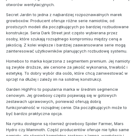
otworów wentylacyjnych.
Secret Jardin to jedna z najbardziej rozpoznawalnych marek
growboxów. Producent oferuje różne serie namiotów, od
prostszych modeli dla początkujących po bardziej rozbudowane
konstrukcje. Seria Dark Street jest często wybierana przez
osoby, które szukają rozsądnego kompromisu między ceną a
jakością. Z kolei większe i bardziej zaawansowane serie mogą
zainteresować użytkowników planujących rozbudowę systemu.
Homebox to marka kojarzona z segmentem premium. Jej namioty
są zwykle droższe, ale cenione za jakość wykonania, trwałość i
estetykę. To dobry wybór dla osób, które chcą zainwestować w
sprzęt na dłużej i zależy im na solidnej konstrukcji.
Garden HighPro to popularna marka w średnim segmencie
cenowym. Jej growboxy często pojawiają się w gotowych
zestawach uprawowych, ponieważ oferują dobrą
funkcjonalność w rozsądnej cenie. Dla początkujących może to
być bardzo praktyczna opcja.
Na rynku dostępne są również growboxy Spider Farmer, Mars
Hydro czy Mammoth. Część producentów oferuje nie tylko same
namioty, ale również kompletne zestawy z lampą, wentylacją i