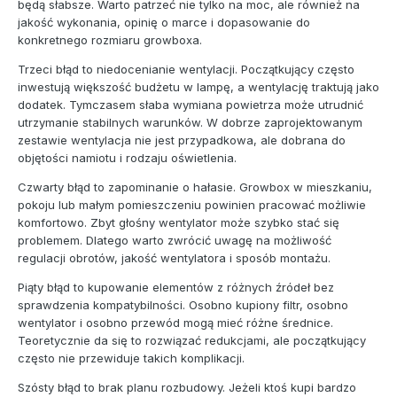
będą słabsze. Warto patrzeć nie tylko na moc, ale również na
jakość wykonania, opinię o marce i dopasowanie do
konkretnego rozmiaru growboxa.
Trzeci błąd to niedocenianie wentylacji. Początkujący często
inwestują większość budżetu w lampę, a wentylację traktują jako
dodatek. Tymczasem słaba wymiana powietrza może utrudnić
utrzymanie stabilnych warunków. W dobrze zaprojektowanym
zestawie wentylacja nie jest przypadkowa, ale dobrana do
objętości namiotu i rodzaju oświetlenia.
Czwarty błąd to zapominanie o hałasie. Growbox w mieszkaniu,
pokoju lub małym pomieszczeniu powinien pracować możliwie
komfortowo. Zbyt głośny wentylator może szybko stać się
problemem. Dlatego warto zwrócić uwagę na możliwość
regulacji obrotów, jakość wentylatora i sposób montażu.
Piąty błąd to kupowanie elementów z różnych źródeł bez
sprawdzenia kompatybilności. Osobno kupiony filtr, osobno
wentylator i osobno przewód mogą mieć różne średnice.
Teoretycznie da się to rozwiązać redukcjami, ale początkujący
często nie przewiduje takich komplikacji.
Szósty błąd to brak planu rozbudowy. Jeżeli ktoś kupi bardzo