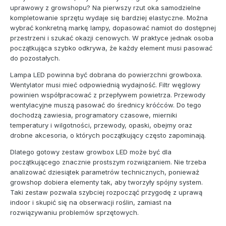
uprawowy z growshopu? Na pierwszy rzut oka samodzielne
kompletowanie sprzętu wydaje się bardziej elastyczne. Można
wybrać konkretną markę lampy, dopasować namiot do dostępnej
przestrzeni i szukać okazji cenowych. W praktyce jednak osoba
początkująca szybko odkrywa, że każdy element musi pasować
do pozostałych.
Lampa LED powinna być dobrana do powierzchni growboxa.
Wentylator musi mieć odpowiednią wydajność. Filtr węglowy
powinien współpracować z przepływem powietrza. Przewody
wentylacyjne muszą pasować do średnicy króćców. Do tego
dochodzą zawiesia, programatory czasowe, mierniki
temperatury i wilgotności, przewody, opaski, obejmy oraz
drobne akcesoria, o których początkujący często zapominają.
Dlatego gotowy zestaw growbox LED może być dla
początkującego znacznie prostszym rozwiązaniem. Nie trzeba
analizować dziesiątek parametrów technicznych, ponieważ
growshop dobiera elementy tak, aby tworzyły spójny system.
Taki zestaw pozwala szybciej rozpocząć przygodę z uprawą
indoor i skupić się na obserwacji roślin, zamiast na
rozwiązywaniu problemów sprzętowych.