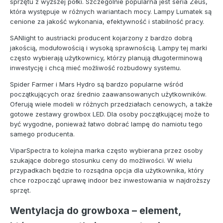
sprzętu z wyższej półki. Szczególnie popularna jest seria Zeus,
która występuje w różnych wariantach mocy. Lampy Lumatek są
cenione za jakość wykonania, efektywność i stabilność pracy.
SANlight to austriacki producent kojarzony z bardzo dobrą
jakością, modułowością i wysoką sprawnością. Lampy tej marki
często wybierają użytkownicy, którzy planują długoterminową
inwestycję i chcą mieć możliwość rozbudowy systemu.
Spider Farmer i Mars Hydro są bardzo popularne wśród
początkujących oraz średnio zaawansowanych użytkowników.
Oferują wiele modeli w różnych przedziałach cenowych, a także
gotowe zestawy growbox LED. Dla osoby początkującej może to
być wygodne, ponieważ łatwo dobrać lampę do namiotu tego
samego producenta.
ViparSpectra to kolejna marka często wybierana przez osoby
szukające dobrego stosunku ceny do możliwości. W wielu
przypadkach będzie to rozsądna opcja dla użytkownika, który
chce rozpocząć uprawę indoor bez inwestowania w najdroższy
sprzęt.
Wentylacja do growboxa – element,