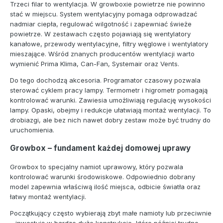
Trzeci filar to wentylacja. W growboxie powietrze nie powinno
stać w miejscu. System wentylacyjny pomaga odprowadzać
nadmiar ciepła, regulować wilgotność i zapewniać świeże
powietrze. W zestawach często pojawiają się wentylatory
kanałowe, przewody wentylacyjne, filtry węglowe i wentylatory
mieszające. Wśród znanych producentów wentylacji warto
wymienić Prima Klima, Can-Fan, Systemair oraz Vents.
Do tego dochodzą akcesoria. Programator czasowy pozwala
sterować cyklem pracy lampy. Termometr i higrometr pomagają
kontrolować warunki. Zawiesia umożliwiają regulację wysokości
lampy. Opaski, obejmy i redukcje ułatwiają montaż wentylacji. To
drobiazgi, ale bez nich nawet dobry zestaw może być trudny do
uruchomienia.
Growbox – fundament każdej domowej uprawy
Growbox to specjalny namiot uprawowy, który pozwala
kontrolować warunki środowiskowe. Odpowiednio dobrany
model zapewnia właściwą ilość miejsca, odbicie światła oraz
łatwy montaż wentylacji.
Początkujący często wybierają zbyt małe namioty lub przeciwnie
– inwestują w bardzo duże konstrukcje, które później trudno