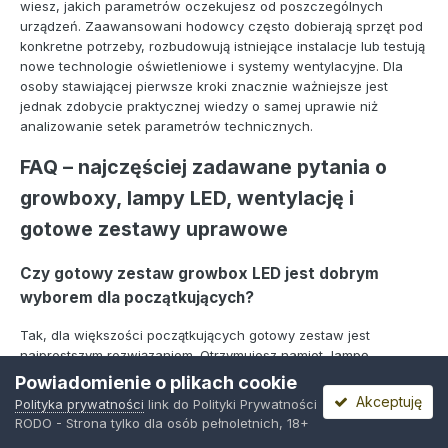
wiesz, jakich parametrów oczekujesz od poszczególnych
urządzeń. Zaawansowani hodowcy często dobierają sprzęt pod
konkretne potrzeby, rozbudowują istniejące instalacje lub testują
nowe technologie oświetleniowe i systemy wentylacyjne. Dla
osoby stawiającej pierwsze kroki znacznie ważniejsze jest
jednak zdobycie praktycznej wiedzy o samej uprawie niż
analizowanie setek parametrów technicznych.
FAQ – najczęściej zadawane pytania o
growboxy, lampy LED, wentylację i
gotowe zestawy uprawowe
Czy gotowy zestaw growbox LED jest dobrym
wyborem dla początkujących?
Tak, dla większości początkujących gotowy zestaw jest
najprostszym rozwiązaniem. Otrzymujesz namiot, lampę,
wentylację i akcesoria dobrane tak, aby tworzyły spójny system.
Powiadomienie o plikach cookie
Dzięki temu unikasz wielu błędów zakupowych.
Akceptuję
Polityka prywatności
link do Polityki Prywatności
RODO - Strona tylko dla osób pełnoletnich, 18+
Czy samodzielne kompletowanie sprzętu jest