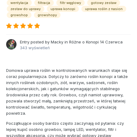
wentylacja
filtracja
filtr węglowy
gotowy zestaw
zestaw do uprawy
uprawa konopi
uprawa roślin z nasion
growshop
growshopy
Entry posted by
Macky
in
Różne o Konopi
14 Czerwca
343 wyświetleń
Domowa uprawa roślin w kontrolowanych warunkach staje się
coraz popularniejsza. Dotyczy to zarówno roślin konopi a także
innych roślinek ozdobnych, ziół, warzyw, sadzonek, roślin
kolekcjonerskich, jak i gatunków wymagających stabilnego
środowiska przez cały rok. Growbox, czyli namiot uprawowy,
pozwala stworzyć małą, zamkniętą przestrzeń, w której łatwiej
kontrolować światło, temperaturę, wilgotność i cyrkulację
powietrza.
Początkujące osoby bardzo często zaczynają od pytania: czy
lepiej kupić osobno growbox, lampę LED, wentylator, filtr i
wszystkie akcesoria, czy może wybrać gotowy zestaw