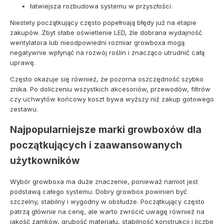
łatwiejsza rozbudowa systemu w przyszłości.
Niestety początkujący często popełniają błędy już na etapie
zakupów. Zbyt słabe oświetlenie LED, źle dobrana wydajność
wentylatora lub nieodpowiedni rozmiar growboxa mogą
negatywnie wpłynąć na rozwój roślin i znacząco utrudnić całą
uprawę.
Często okazuje się również, że pozorna oszczędność szybko
znika. Po doliczeniu wszystkich akcesoriów, przewodów, filtrów
czy uchwytów końcowy koszt bywa wyższy niż zakup gotowego
zestawu.
Najpopularniejsze marki growboxów dla
początkujących i zaawansowanych
użytkowników
Wybór growboxa ma duże znaczenie, ponieważ namiot jest
podstawą całego systemu. Dobry growbox powinien być
szczelny, stabilny i wygodny w obsłudze. Początkujący często
patrzą głównie na cenę, ale warto zwrócić uwagę również na
jakość zamków, grubość materiału, stabilność konstrukcji i liczbę