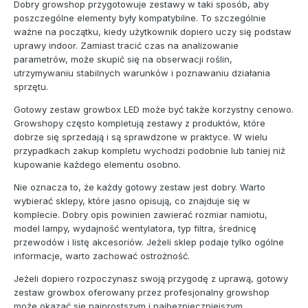
Dobry growshop przygotowuje zestawy w taki sposób, aby
poszczególne elementy były kompatybilne. To szczególnie
ważne na początku, kiedy użytkownik dopiero uczy się podstaw
uprawy indoor. Zamiast tracić czas na analizowanie
parametrów, może skupić się na obserwacji roślin,
utrzymywaniu stabilnych warunków i poznawaniu działania
sprzętu.
Gotowy zestaw growbox LED może być także korzystny cenowo.
Growshopy często kompletują zestawy z produktów, które
dobrze się sprzedają i są sprawdzone w praktyce. W wielu
przypadkach zakup kompletu wychodzi podobnie lub taniej niż
kupowanie każdego elementu osobno.
Nie oznacza to, że każdy gotowy zestaw jest dobry. Warto
wybierać sklepy, które jasno opisują, co znajduje się w
komplecie. Dobry opis powinien zawierać rozmiar namiotu,
model lampy, wydajność wentylatora, typ filtra, średnicę
przewodów i listę akcesoriów. Jeżeli sklep podaje tylko ogólne
informacje, warto zachować ostrożność.
Jeżeli dopiero rozpoczynasz swoją przygodę z uprawą, gotowy
zestaw growbox oferowany przez profesjonalny growshop
może okazać się najprostszym i najbezpieczniejszym