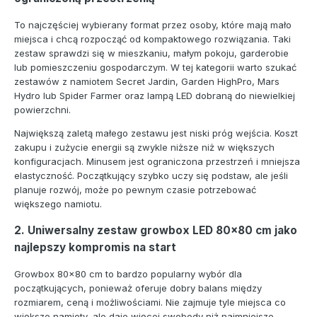
To najczęściej wybierany format przez osoby, które mają mało
miejsca i chcą rozpocząć od kompaktowego rozwiązania. Taki
zestaw sprawdzi się w mieszkaniu, małym pokoju, garderobie
lub pomieszczeniu gospodarczym. W tej kategorii warto szukać
zestawów z namiotem Secret Jardin, Garden HighPro, Mars
Hydro lub Spider Farmer oraz lampą LED dobraną do niewielkiej
powierzchni.
Największą zaletą małego zestawu jest niski próg wejścia. Koszt
zakupu i zużycie energii są zwykle niższe niż w większych
konfiguracjach. Minusem jest ograniczona przestrzeń i mniejsza
elastyczność. Początkujący szybko uczy się podstaw, ale jeśli
planuje rozwój, może po pewnym czasie potrzebować
większego namiotu.
2. Uniwersalny zestaw growbox LED 80x80 cm jako
najlepszy kompromis na start
Growbox 80x80 cm to bardzo popularny wybór dla
początkujących, ponieważ oferuje dobry balans między
rozmiarem, ceną i możliwościami. Nie zajmuje tyle miejsca co
większe namioty, ale daje więcej swobody niż najmniejsze