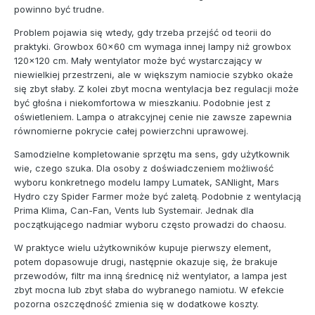
powinno być trudne.
Problem pojawia się wtedy, gdy trzeba przejść od teorii do
praktyki. Growbox 60x60 cm wymaga innej lampy niż growbox
120x120 cm. Mały wentylator może być wystarczający w
niewielkiej przestrzeni, ale w większym namiocie szybko okaże
się zbyt słaby. Z kolei zbyt mocna wentylacja bez regulacji może
być głośna i niekomfortowa w mieszkaniu. Podobnie jest z
oświetleniem. Lampa o atrakcyjnej cenie nie zawsze zapewnia
równomierne pokrycie całej powierzchni uprawowej.
Samodzielne kompletowanie sprzętu ma sens, gdy użytkownik
wie, czego szuka. Dla osoby z doświadczeniem możliwość
wyboru konkretnego modelu lampy Lumatek, SANlight, Mars
Hydro czy Spider Farmer może być zaletą. Podobnie z wentylacją
Prima Klima, Can-Fan, Vents lub Systemair. Jednak dla
początkującego nadmiar wyboru często prowadzi do chaosu.
W praktyce wielu użytkowników kupuje pierwszy element,
potem dopasowuje drugi, następnie okazuje się, że brakuje
przewodów, filtr ma inną średnicę niż wentylator, a lampa jest
zbyt mocna lub zbyt słaba do wybranego namiotu. W efekcie
pozorna oszczędność zmienia się w dodatkowe koszty.