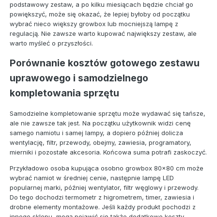
podstawowy zestaw, a po kilku miesiącach będzie chciał go
powiększyć, może się okazać, że lepiej byłoby od początku
wybrać nieco większy growbox lub mocniejszą lampę z
regulacją. Nie zawsze warto kupować największy zestaw, ale
warto myśleć o przyszłości.
Porównanie kosztów gotowego zestawu
uprawowego i samodzielnego
kompletowania sprzętu
Samodzielne kompletowanie sprzętu może wydawać się tańsze,
ale nie zawsze tak jest. Na początku użytkownik widzi cenę
samego namiotu i samej lampy, a dopiero później dolicza
wentylację, filtr, przewody, obejmy, zawiesia, programatory,
mierniki i pozostałe akcesoria. Końcowa suma potrafi zaskoczyć.
Przykładowo osoba kupująca osobno growbox 80x80 cm może
wybrać namiot w średniej cenie, następnie lampę LED
popularnej marki, później wentylator, filtr węglowy i przewody.
Do tego dochodzi termometr z higrometrem, timer, zawiesia i
drobne elementy montażowe. Jeśli każdy produkt pochodzi z
innego sklepu, mogą pojawić się także dodatkowe koszty